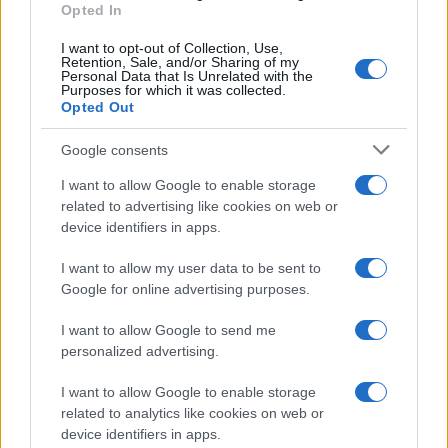
presenti nel sito
Opted In
Contatti
I want to opt-out of Collection, Use,
Retention, Sale, and/or Sharing of my
Personal Data that Is Unrelated with the
Privacy Policy
Preferenze privacy
Mappa del sito
Chi siamo
Redazione
Purposes for which it was collected.
Codice Etico
Pubblicità
Opted Out
Google consents
I want to allow Google to enable storage
related to advertising like cookies on web or
device identifiers in apps.
I want to allow my user data to be sent to
Google for online advertising purposes.
I want to allow Google to send me
personalized advertising.
I want to allow Google to enable storage
related to analytics like cookies on web or
device identifiers in apps.