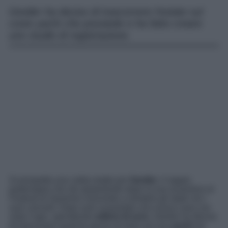
Geolier ha deciso di trascorrere l’estate sul
costo yacht che possiede e ha fatto creare
uno studio di registrazione.
Si prospetta una calda estate per
Geolier
, il rapper
partenopeo che sta spopolando dopo la sua avventura al
Festival di Sanremo riuscendo a riempire gli stadi con i
suoi concerti. Dopo aver acquistato una nuova casa con
vista Capri, spendendo
milioni di euro
, Geolier ha deciso
di trascorrere qualche giorno di relax sul suo
yacht
sul