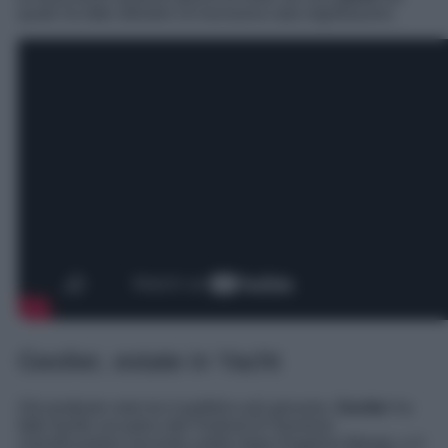
quale ha fatto allestire un’esclusiva sala registrazioni.
Geolier, estate in Yacht
Già piuttosto noto tra il pubblico più giovane,
Geolier
ha
fatto faville sul palco del Festival di Sanremo
classificandosi secondo subito dopo Angelina Mango, e il