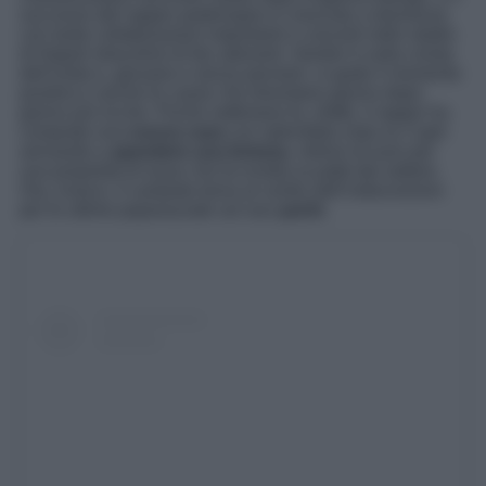
successo del rapper partenopeo è cresciuto a dismisura
con tante collaborazioni importanti e concerti nello stadio
di Napoli stracolmo di fan adoranti. Geolier è sulla cresta
dell’onda e, giovane e senza pensieri, si gode il momento
positivo e anche le casse che diventano giorno dopo
giorno più ricche. Poche settimane fa, infatti, il rapper ha
comprato una
nuova casa
con splendida vista su Capri
arrivando a
spendere una fortuna
, milioni di euro per
una proprietà di lusso che fa invidia ai patiti del settore.
Ora, invece, il cantante torna al centro dell’indiscrezioni
per le ultime paparazzate sul suo
yacht
.