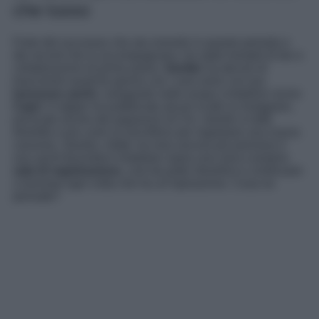
che lusso
Forte del successo che sta vivendo in questo periodo e
dei record che lo accompagnano, tra stadi riempiti di fan e
collaborazioni di primo piano,
Geolier
ha deciso di
trascorrere qualche giorno con i suoi amici sul suo
lussuoso yacht
, navigando nelle acque cristalline vicino
Capri
. Il rapper ha pubblicato alcuni scatti su Instagram,
pizzicato anche dai paparazzi di Chi, mentre si tuffa
divertito e poi corre al microfono per registrare una nuova
canzone. Geolier, infatti, ha reso ancora più prezioso il
suo yacht facendovi installare sopra una vera e propria
sala di registrazione
, così da poter divertirsi e continuare
a lavorare ogni volta che ha un’ispirazione. Cosa ne
pensate?