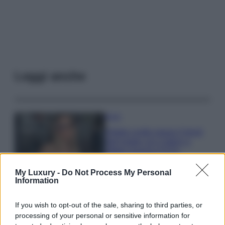
Leggi anche
Moda
Diletta Leotta segue il trend
dell’estate con il bikini a
effetto lingerie FOTO
My Luxury -
Do Not Process My Personal
Information
Case Di Lusso
Organizzare i cosmetici in
If you wish to opt-out of the sale, sharing to third parties, or
bagno: idee intelligenti per un
processing of your personal or sensitive information for
ordine impeccabile e di stile