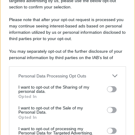
targeted advertising by us, please use the below opt-out
section to confirm your selection.
Accessori
Please note that after your opt-out request is processed you
Wanda Nara mostra sui social
may continue seeing interest-based ads based on personal
la sua Chanel bag che vale
information utilized by us or personal information disclosed to
una fortuna: quanto costa?
third parties prior to your opt-out.
You may separately opt-out of the further disclosure of your
Viaggi
personal information by third parties on the IAB’s list of
Il borgo fantasma del
downstream participants.
Cilento dove il tempo si è
fermato davvero…
Personal Data Processing Opt Outs
This information may also be disclosed by us to third parties
on the IAB’s List of Downstream Participants that may further
I want to opt-out of the Sharing of my
disclose it to other third parties.
personal data.
Opted In
Please note that this website/app uses one or more Google
services and may gather and store information including but
I want to opt-out of the Sale of my
Personal Data.
not limited to your visit or usage behaviour. You may click to
Opted In
grant or deny consent to Google and its third-party tags to
© – My Luxury – Anicaflash S.r.l. – P.Iva 01816001000 – Testata
Giornalistica registrata presso il Tribunale ordinario di Roma, n° 112/2022
use your data for below specified purposes in below Google
del 21/07/2022
I want to opt-out of processing my
consent section.
Anicaflash S.r.l detiene i diritti di utilizzo di tutti i contenuti e le immagini
Personal Data for Targeted Advertising.