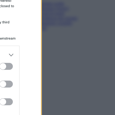
nterest-
Diletta Leotta
closed to
sfoggia il beach
Look di super
tendenza per questa
 third
stagione: scoprilo
qui!
Downstream
er and store
to grant or
ed purposes