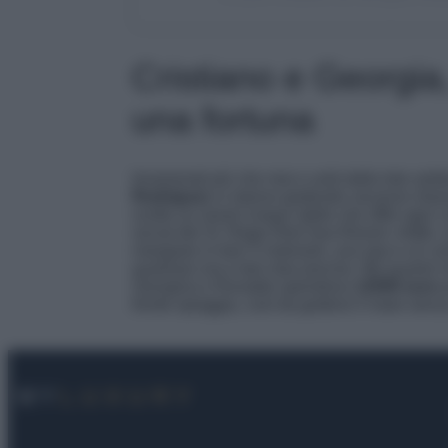
Cristiano e Georgia, 
una fortuna
Innamorati più che mai e uniti dalla loto sol
Rodriguez
si stanno godendo vacanze rilass
scelto un resort cinque stelle che offre ogni 
social del St. Regis Red Sea Resort, infatti,
mangiare in ben 5 ristoranti, una spa e un ce
qualsiasi ora e ben due piscine. Ma quanto 
Georgina e Ronaldo spendono
12500 euro a
fronte spiaggia, così da godersi il mare senza