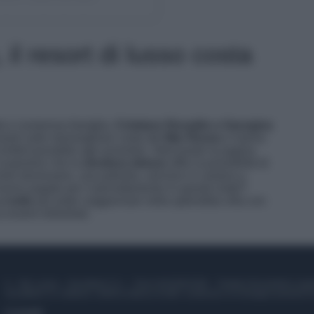
il resort di lusso costa
ida e numerosa famiglia,
Cristiano Ronaldo e Georgina
anti sulle meravigliose coste del
Mar Rosso
e hanno
comfort possibile agli avventori. Sbirciando la pagina
 scopriamo che la
struttura deluxe
offre la possibilità di
ntro benessere, una palestra, servizio in camera a
hanno pagato per il pernottamento in questo hotel?
 notte
per poter soggiornare nella splendida villa con
 essere disturbati.
© – My Luxury – Anicaflash S.r.l. – P.Iva 01816001000 – Testata Giornalistica reg
Anicaflash S.r.l detiene i diritti di utilizzo di tutti i contenuti e le immagini presenti n
Contatti