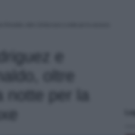
o Ronaldo, oltre 12mila euro a notte per la vacanza
driguez e
aldo, oltre
 notte per la
uxe
Le