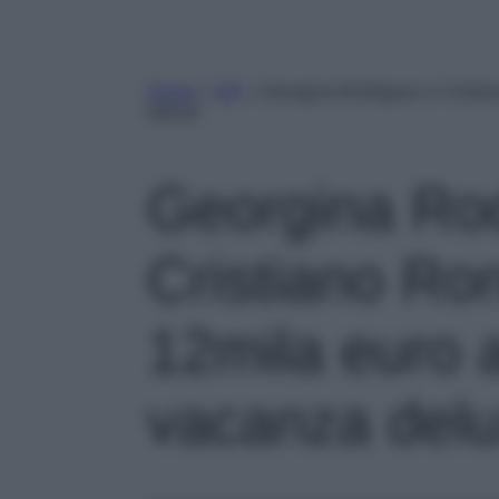
Home
»
VIP
»
Georgina Rodriguez e Cristian
deluxe
Georgina Ro
Cristiano Ron
12mila euro a
vacanza del