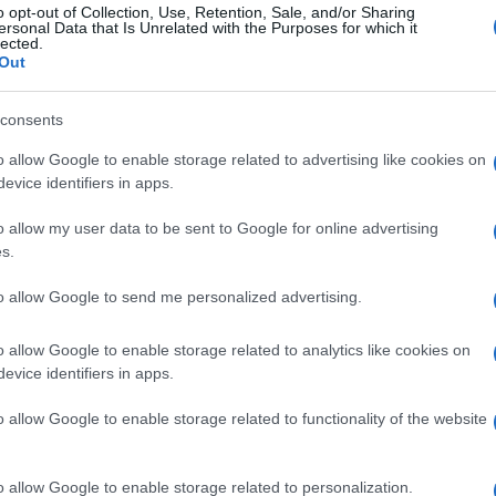
o opt-out of Collection, Use, Retention, Sale, and/or Sharing
ersonal Data that Is Unrelated with the Purposes for which it
lected.
Out
consents
o allow Google to enable storage related to advertising like cookies on
evice identifiers in apps.
o allow my user data to be sent to Google for online advertising
s.
to allow Google to send me personalized advertising.
o allow Google to enable storage related to analytics like cookies on
gina Rodriguez e Cristiano Ronaldo
. La coppia Vip è
evice identifiers in apps.
rascorrere qualche giorno in famiglia sul Mare Rosso,
la che costa un capitale. Ecco
quanto spendono
per
uxe
.
o allow Google to enable storage related to functionality of the website
, amore a cinque stelle
o allow Google to enable storage related to personalization.