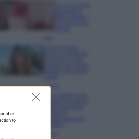
La nuova cassa
Bluetooth di
IKEA: portatile
economica e di
design
Moda
Chiara Ferragni
sfoggia il coordinato
due pezzi di super
tendenza per questa
stagione: da copiare
subito!
Viaggi
Qui i borghi d’arte
italiani che stanno
attirando tutti gli
esperti e
sonal or
appassionati del
ection to
settore
Moda