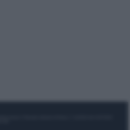
istrata presso il Tribunale ordinario di Roma, n° 112/2022 del 21/07/2022
el sito