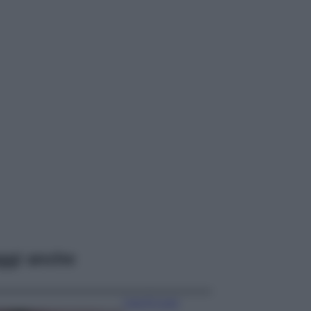
ggi anche
Case Di Lusso