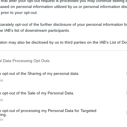
 that after your opt-out request is processed you may continue seeing i
culturale
ased on personal information utilized by us or personal information dis
lo
 prior to your opt-out.
Lettura: 2 minuti
rately opt-out of the further disclosure of your personal information by
he IAB’s list of downstream participants.
tion may also be disclosed by us to third parties on the IAB’s List of 
 that may further disclose it to other third parties.
 that this website/app uses one or more Google services and may gath
l Data Processing Opt Outs
including but not limited to your visit or usage behaviour. You may click 
 to Google and its third-party tags to use your data for below specifi
o opt-out of the Sharing of my personal data.
ogle consent section.
In
o opt-out of the Sale of my Personal Data.
naldo si godono una vacanza rilassante e non
In
e stelle.
to opt-out of processing my Personal Data for Targeted
ing.
In