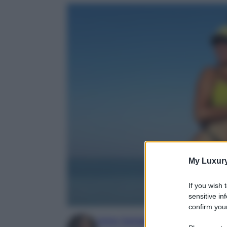
My Luxur
If you wish 
sensitive in
confirm your
Irene Sangermano