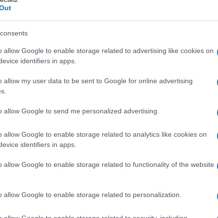
Out
 assolutamente
asso nella manica perfetto per la Primavera
i, Zara; emblema di classe ed eleganza
consents
int Laurent; un jolly da avere assolutamente nella cabina
o allow Google to enable storage related to advertising like cookies on
, Khaite; per coloro che di raffinatezza se ne intendono
evice identifiers in apps.
l design super sexy
ust have a prova di fashioniste
o allow my user data to be sent to Google for online advertising
s.
to allow Google to send me personalized advertising.
bino da acquistare
o allow Google to enable storage related to analytics like cookies on
evice identifiers in apps.
o allow Google to enable storage related to functionality of the website
rza: il fit! Caratterizzato da
una vestibilità super
cemente le curve sinuose del corpo femminile, questo
ouette evidenziandone i punti di forza. Essendo la gonna a
ono state lanciate diverse proposte che variano in colore,
o allow Google to enable storage related to personalization.
i modelli più cool da avere a tutti i costi questa
o allow Google to enable storage related to security, including