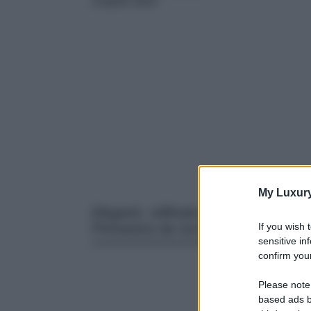
3 Aprile 2024
My Luxur
Eleganti, raffinate e super femminil
If you wish 
Primavera da non perdere!
sensitive in
confirm your
Please note
based ads b