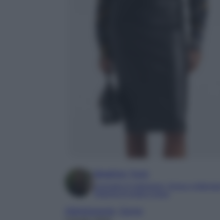
Beatrice Tursi
Laureata in traduzione, lingue e letterat
Esperta di moda e lusso
Abbigliamento
, 
Gonne