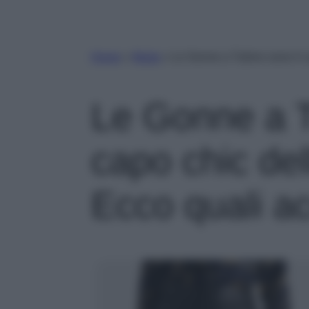
Home
»
Moda
»
Le Gonne a Tubino sono il c
Le Gonne a T
capo chic de
Ecco quali a