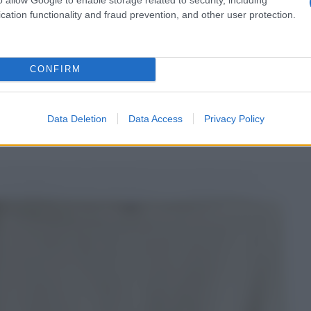
cation functionality and fraud prevention, and other user protection.
, H&M; un asso nella manica
ra
CONFIRM
la stagione dei colori nude,
come il bianco, il beige e il
e perdervi questa favolosa gonna a tubino firmata H&M,
Data Deletion
Data Access
Privacy Policy
tto per essere indossato in mille modi diversi. Chic e
 ciò che vi occorre per la realizzazione di outfit davvero