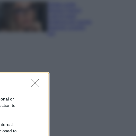
Diletta Leotta
sfoggia il beach
Look di super
tendenza per questa
stagione: scoprilo
qui!
sonal or
ection to
nterest-
closed to