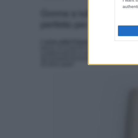
authenti
Gonna a tubino in twill
perfetto per la Primave
L’arrivo della Primavera segna l’inizio del
panna. Ecco perché non potete assolutament
caratterizzata da un design super basic perfe
decisamente femminile, questo modello è tutto
all’ultimo grido!