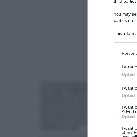
third parties
You may sepa
parties on t
This informa
Participants
Please note
Persona
information 
deny consent
I want t
in below Go
Opted 
Chi non ne ha almeno una nella propria ca
I want t
del bisogno,
la gonna a tubino è un grande
tutti i giorni, in chiave comfy chic, che nelle 
Opted 
molto femminile, questo capo è
perfetto per
soluzione di stile quando non si sa quale loo
I want 
Advertis
fissare per ore ed ore la cabina armadio se
Opted 
voi la risposta è “tante”, beh sappiate che in
sulla gonna a tubino perché si sposa divinam
halterneck in seta.
I want t
of my P
was col