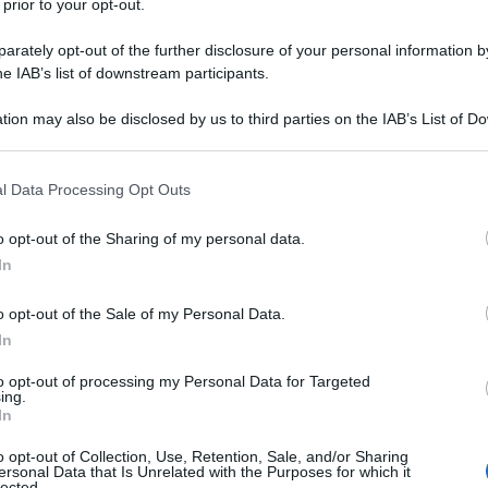
 prior to your opt-out.
rately opt-out of the further disclosure of your personal information by
he IAB’s list of downstream participants.
tion may also be disclosed by us to third parties on the IAB’s List of 
 that may further disclose it to other third parties.
 that this website/app uses one or more Google services and may gath
l Data Processing Opt Outs
including but not limited to your visit or usage behaviour. You may click 
 to Google and its third-party tags to use your data for below specifi
o opt-out of the Sharing of my personal data.
ogle consent section.
In
bina armadio? Capo must have da sfoggiare nel momento
o opt-out of the Sale of my Personal Data.
 classico
pensato per essere indossato sia nella vita di
occasioni più eleganti. Grazie al suo spirito raffinato e
In
 soddisfare tutti i gusti ed esigenze,
offrendo una
k scegliere. Ad esempio, quante volte vi è capitato di
to opt-out of processing my Personal Data for Targeted
ing.
nza avere la minima idea di cosa indossare? Se anche per
In
 queste situazioni l’unica cosa da fare è contare proprio
ente sia con sneakers e t-shirt che con décolleté e top
o opt-out of Collection, Use, Retention, Sale, and/or Sharing
ersonal Data that Is Unrelated with the Purposes for which it
lected.