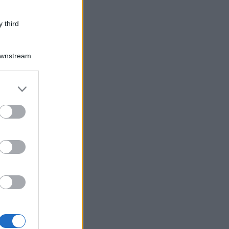
 third
Downstream
er and store
to grant or
ed purposes