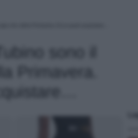
apo chic della Primavera. Ecco quali acquistare…
ubino sono il
lla Primavera.
cquistare…
Le