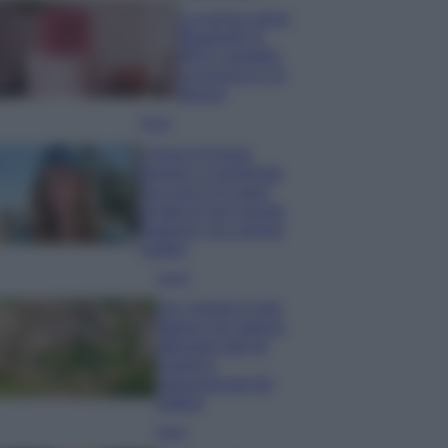
La nuova cassa
Bluetooth di
IKEA: portatile
economica e di
design
Moda
Chiara Ferragni
sfoggia il coordinato
due pezzi di super
tendenza per questa
stagione: da copiare
subito!
Viaggi
Qui i borghi d’arte
italiani che stanno
attirando tutti gli
esperti e
appassionati del
settore
Moda