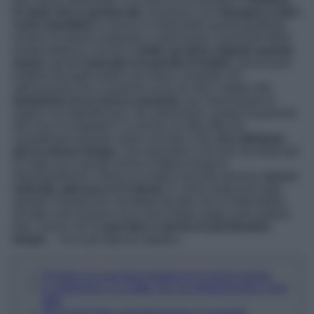
in testa che a questa età
, insomma, non
bisogna a tutti i
costi camuffare
e anche in malomodo quanto piuttosto
essere sé stesse andando a valorizzare i punti forti della
nostra bellezza. Anche il
make up deve seguire questo
mood
, quindi
naturale è la parola d’ordine,
senza però
mettere da parte quelli che erano i prodotti che
utilizzavamo fino a qualche anno fa. Non cedete alla
tentazione di un trucco pesante
, per mascherare le
rughe e le imperfezioni, ma valorizzare i propri lineamenti
del viso è il segreto! C’è anche un altro fatto da
considerare quando siamo arrivate a 50,
non abbiamo
più lo stesso tempo
, che avevamo a 20 anni da dedicare
al make up e quindi anche il fattore tempo è
importantissimo. Allora la combo vincente diventa:
trucco
naturale, giocoso in 5 minuti
. E come realizzare tutto
questo? A qualcuno verrebbe da dire che è impossibile,
ad altre che nessuno ha la bacchetta magica per poterlo
fare, invece no! Si
può fare e anche in pochissimo
tempo
… ecco gli step da seguire…
Puntare su una base leggera è la prima regola
Il contouring: sì a patto che sia leggerissimo e ben
fatto
Gli occhi? Non caricate troppo lo sguardo