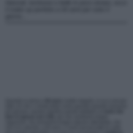
Naturali, luminose e belle in poco tempo, ecco
il make up perfetto a 50 anni per tutto il
giorno…
Quando si arriva a
50 anni,
inutile negarlo, si va a cercare
tutto ciò che ci renda belle come quando quando eravamo
più giovani, questo significa quindi adottare un
look che
ben si sposa con l’età
, per non sembrare troppo
ragazzine, ma nemmeno troppo signore attempate, che
non si è, perché, a 50 anni, ci sono ancora tutte le carte
per essere splendide. La cosa su cui puntare è
mettersi