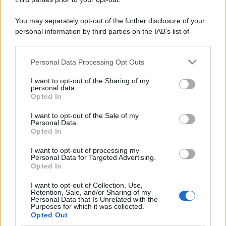
You may separately opt-out of the further disclosure of your
personal information by third parties on the IAB’s list of
downstream participants.
Personal Data Processing Opt Outs
This information may also be disclosed by us to third parties
on the IAB’s List of Downstream Participants that may further
I want to opt-out of the Sharing of my
disclose it to other third parties.
personal data.
Opted In
Please note that this website/app uses one or more Google
services and may gather and store information including but
I want to opt-out of the Sale of my
Personal Data.
not limited to your visit or usage behaviour. You may click to
Opted In
grant or deny consent to Google and its third-party tags to
use your data for below specified purposes in below Google
Leggi anche
I want to opt-out of processing my
consent section.
Personal Data for Targeted Advertising.
Opted In
I want to opt-out of Collection, Use,
Moda
Retention, Sale, and/or Sharing of my
Personal Data that Is Unrelated with the
Diletta Leotta segue il trend
Purposes for which it was collected.
dell’estate con il bikini a
Opted Out
effetto lingerie FOTO