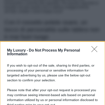
luminosità e vivacità allo sguardo. Per quanto riguarda la
tonalità cercate quella che si abbina maggiormente
all’iride, evitate i colori troppo scuri!
Con il rossetto potete osare, un
tocco di personalità sulle labbra non
è mai fuori luogo
E’
verissimo che a 50 anni
tendiamo più a nasconderci
My Luxury -
Do Not Process My Personal
più che ad esaltare la nostra bellezza, come se fosse
Information
qualcosa da nascondere l’età. Sappiate che le vostre
labbra potranno osare, perché una bocca colorata se ben
scelta la nuance non è mai volgare. Se siete del
team
If you wish to opt-out of the sale, sharing to third parties, or
naturali
sempre, allora cedete nella tentazione del nude,
processing of your personal or sensitive information for
purché scegliate il sottotono più giusto. Per quanto
targeted advertising by us, please use the below opt-out
riguarda invece il rossetto colorato, va sempre bene dal
section to confirm your selection.
rosso al fucsia, purché la nuance scelta non sia
eccessivamente esuberate.
Una regola che non si può
prescindere
: mai più rossetti matte, quelli dovete proprio
Please note that after your opt-out request is processed you
metterli via, gloss e lucido vi aiuteranno a mimetizzare le
may continue seeing interest-based ads based on personal
rughette sulle labbra.
information utilized by us or personal information disclosed to
third parties prior to your opt-out.