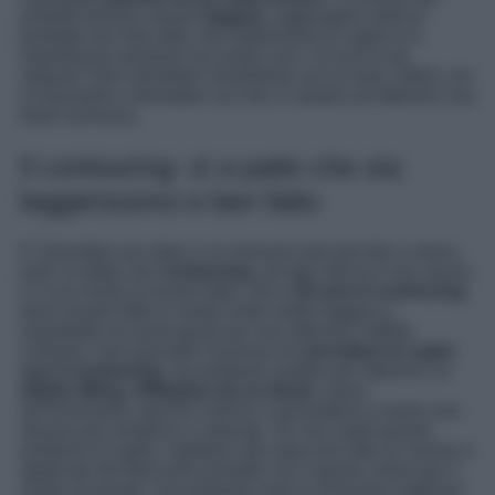
prodotti devono essere
leggere
, aggiungere strati di
prodotto non farà altro che sottolineare le rughe e le
imperfezioni presenti sul nostro viso. Un trucco da
seguire? Non stendete il fondotinta con le mani, fatelo con
un pennello e sfumatelo sul viso vi aiuterà ad ottenere una
base luminosa.
Il contouring: sì a patto che sia
leggerissimo e ben fatto
E’ diventato uno step a cui nessuno può più fare a meno,
però va detto che
contouring
, ad ogni età ha il suo senso
e il suo modo di essere fatto. Ora a
50 anni il contouring
deve essere fatto in modo molto molto leggero e
soprattutto nei punti giusti per non ottenere l’effetto
contrario. Non pensate insomma di
cancellare le rughe
con il contouring
, ma piuttosto usatelo per ottenere un
effetto lifting. Affidatevi ad un blush
, meno
all’illuminante, perché il primo vi permetterà si avere una
stesura più semplice e naturale. Se non avete grandi
problemi di rughe, mettetevi allo specchio fate un sorriso e
applicate del fard sulle pomette con il giusto colore per il
vostro incarnato. Sicuramente sarà la soluzione migliore!