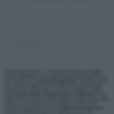
Un post condiviso da Julia Roberts (@juliaroberts)
Passiamo agli occhi, la chiave per realizzare un
buon
trucco a 50 anni
è anche qui puntare sulla leggerezza e
non esagerare. La
zona dello sguardo
è una delle prime
che segna le rughe, quindi bisogna fare assolutamente
attenzione a mimetizzarle e non nasconderle! La base
deve
essere chiara e leggerissima e l’ombretto
di una
nuance più scura deve essere proprio all’attaccatura delle
ciglia e con lo stesso colore andrete a sfumare il più
possibile. Aggiungete poi una
bella dose di mascara
e
questo vi aiuterà ad aprire lo sguardo dando una