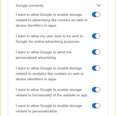
Google consents
I want to allow Google to enable storage
Case Di Lusso
related to advertising like cookies on web or
Organizzare i cosmetici in
device identifiers in apps.
bagno: idee intelligenti per un
ordine impeccabile e di stile
I want to allow my user data to be sent to
Google for online advertising purposes.
Accessori
I want to allow Google to send me
Wanda Nara mostra sui social
personalized advertising.
la sua Chanel bag che vale
una fortuna: quanto costa?
I want to allow Google to enable storage
related to analytics like cookies on web or
device identifiers in apps.
Viaggi
I want to allow Google to enable storage
Il borgo fantasma del
related to functionality of the website or app.
Cilento dove il tempo si è
fermato davvero…
I want to allow Google to enable storage
related to personalization.