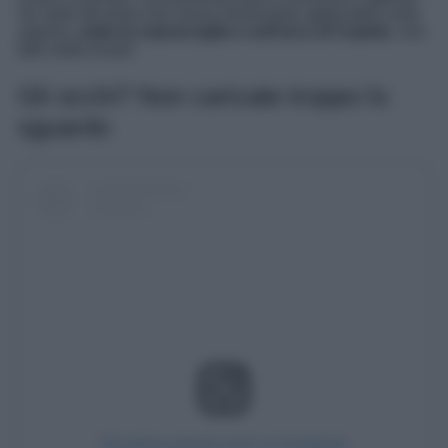
Se siete del team mai senza illuminante applicatelo sullo
zigomo,
sotto le sopracciglia e sull’arco di Cupido
, non
fate molto di più!
Gli occhi? Non caricate troppo lo
sguardo
Visualizza questo post su Instagram