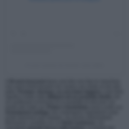
Un post condiviso da Jennifer Lopez (@jlo)
A
50 anni truccarsi
bene vuol dire non fare le maschere,
non avere fondi pesanti che creano uno strato un più alla
pelle.
Puntare, dunque, su una base leggera
, e per farlo
significa molte volte
affidarsi ad un prodotto ibrido
che
sa combinare la formula di un prodotto di skincare con
quello del make up.
Primer e fondotinta
vanno scelti con
f
ormulazioni antiage
che contengono ingredienti come
acido ialuronico per idratare, ma anche antiossidanti.
Benissimo i prodotti con un
finish luminoso
, ma
soprattutto
grande focus sulla texture
. Le texture dei