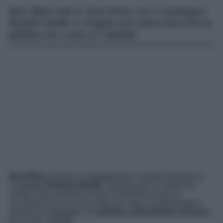
Ilary Blasi vola in Sud Africa con il compagno
Bastian Muller e sfoggia una particolare borsa
griffata che costa un capitale.
Ilary Blasi
continua a viaggiare per il mondo insieme al
compagno
Bastian Muller
. Questa volta la coppia ha
scelto come romantica meta il Sud Africa e qui, in
occasione di una cena a due con vista, la presentatrice
romana ha sfoggiato un
modello costosissimo di bors
a.
Ecco tutti i dettagli.