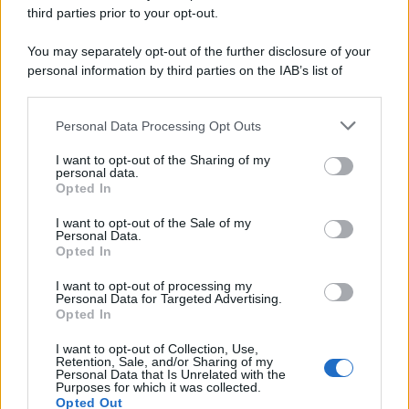
third parties prior to your opt-out.
You may separately opt-out of the further disclosure of your
personal information by third parties on the IAB’s list of
downstream participants.
Personal Data Processing Opt Outs
This information may also be disclosed by us to third parties
on the IAB’s List of Downstream Participants that may further
I want to opt-out of the Sharing of my
disclose it to other third parties.
personal data.
Opted In
Please note that this website/app uses one or more Google
services and may gather and store information including but
I want to opt-out of the Sale of my
Personal Data.
not limited to your visit or usage behaviour. You may click to
Opted In
grant or deny consent to Google and its third-party tags to
use your data for below specified purposes in below Google
Leggi anche
I want to opt-out of processing my
consent section.
Personal Data for Targeted Advertising.
Opted In
I want to opt-out of Collection, Use,
Case Di Lusso
Retention, Sale, and/or Sharing of my
Personal Data that Is Unrelated with the
La nuova cassa Bluetooth
Purposes for which it was collected.
di IKEA: portatile
Opted Out