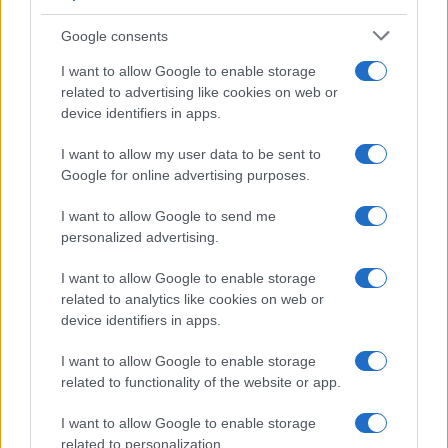
economica e di design
Google consents
Moda
I want to allow Google to enable storage
related to advertising like cookies on web or
Chiara Ferragni sfoggia il
device identifiers in apps.
coordinato due pezzi di super
tendenza per questa stagione: da
copiare subito!
I want to allow my user data to be sent to
Google for online advertising purposes.
Viaggi
I want to allow Google to send me
Qui i borghi d’arte italiani che
personalized advertising.
stanno attirando tutti gli esperti
e appassionati del settore
I want to allow Google to enable storage
related to analytics like cookies on web or
device identifiers in apps.
Moda
I want to allow Google to enable storage
Diletta Leotta sfoggia il beach
related to functionality of the website or app.
Look di super tendenza per
questa stagione: scoprilo qui!
I want to allow Google to enable storage
related to personalization.