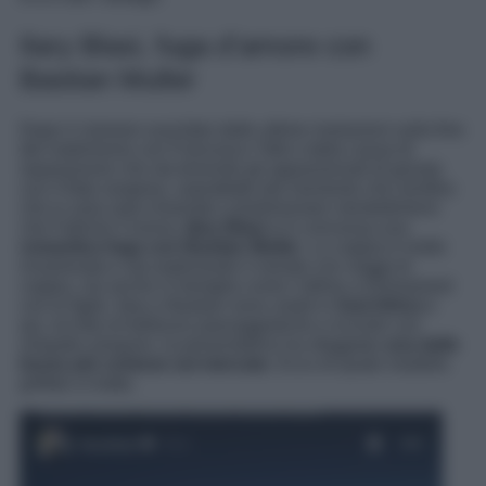
Ilary Blasi, fuga d’amore con
Bastian Muller
Dopo il clamore suscitato dalle ultime rivelazioni sulla fine
del matrimonio con Francesco Totti e dalla causa di
separazione che sta tenendo gli appassionati di gossip
con il fiato sospeso, soprattutto dal momento che sembra
che in aula sarà chiamato a testimoniare nientedimeno
che Fabrizio Corona,
Ilary Blasi
si è concessa una
romantica fuga con Bastian Muller
. La coppia è molto
innamorata e sta esplorando il mondo con viaggi di
coppia, ma anche in famiglia come l’ultimo a Disneyland
con le figlie. Ilary e Bastian sono volati in
Sud Africa
e
qui, tra foto di bellezze paesaggistiche e incontri con
simpatici pinguini, la presentatrice ha sfoggiato
una delle
borse più costose sul mercato
. Ecco di quale modello
griffato si tratta.