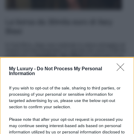
La borsa da 30mila euro di Ilary
Blasi
In Sud Africa, dopo aver esplorato la natura selvaggia ed
essersi lasciata fotografare al naturale per nuovi scatti da
pubblicare su
Instagram
,
Ilary Blasi
ha indossato il suo
look
più sensuale per una cena a lume di candela con il
compagno Bastian Muller. La presentatrice, ha scelto un
My Luxury -
Do Not Process My Personal
abito total black decisamente molto corto, abbinato ad un
Information
paio di stivali di pelle.
LEGGI ANCHE >>>
Giulia De Lellis sceglie la Chanel
If you wish to opt-out of the sale, sharing to third parties, or
super chic, che costa un occhio della testa
processing of your personal or sensitive information for
targeted advertising by us, please use the below opt-out
Ad arricchire il look la bellissima borsa griffata, una
mini
section to confirm your selection.
Kelly di Hermès
ovvero uno dei modelli più famosi della
nota maison di moda, dedicato alla principessa Grace
Kelly. Ma quanto costa questa borsa di lusso? Il costo è
Please note that after your opt-out request is processed you
altissimo, la mini Kelly infatti può
superare anche i
may continue seeing interest-based ads based on personal
30mila euro
.
information utilized by us or personal information disclosed to