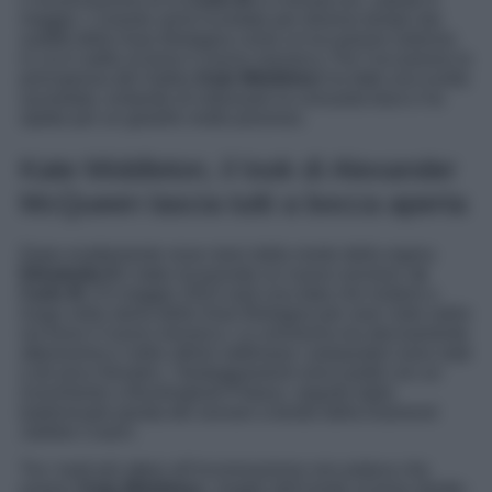
maggio. L’evento verrà ricordato per diverso tempo dai
sudditi della Gran Bretagna come un’occasione solenne
in cui è salito al trono il nuovo monarca. Per l’occasione la
principessa del Galles
Kate Middleton
ha fatto una scelta
azzardata, evitando di indossare la consueta tiara e ha
optato per un gioiello molto prezioso.
Kate Middleton, il look di Alexander
McQueen lascia tutti a bocca aperta
Dopo esattamente nove mesi dalla morte della regina
Elisabetta II
è stato incoronato un nuovo sovrano:
re
Carlo III
. Il 6 maggio 2023 sarà una data che resterà a
lungo nella storia della Gran Bretagna per aver visto salire
sul trono il nuovo monarca. La cerimonia era decisamente
attesissima e nelle ultime settimane i preparativi sono stati
a dir poco frenetici. I festeggiamenti sono partiti con un
ricevimento a Buckingham Palace, seguito dalla
tradizionale parata dei sovrani a bordo della Diamond
Jubilee Coach.
Tra i reali più attesi all’incoronazione non poteva che
esserci
Kate Middleton
, moglie dell’erede al trono diretto,