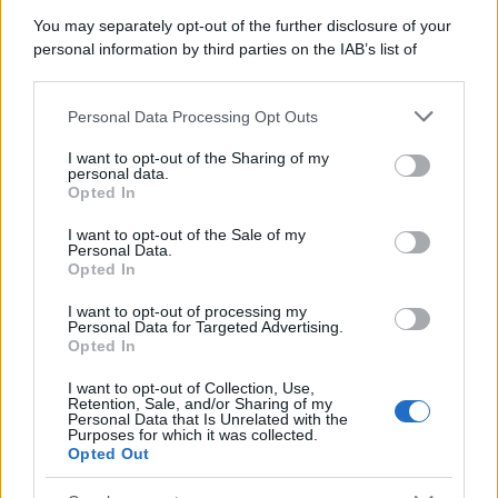
You may separately opt-out of the further disclosure of your
personal information by third parties on the IAB’s list of
downstream participants.
Personal Data Processing Opt Outs
This information may also be disclosed by us to third parties
on the IAB’s List of Downstream Participants that may further
I want to opt-out of the Sharing of my
disclose it to other third parties.
personal data.
Opted In
Please note that this website/app uses one or more Google
services and may gather and store information including but
I want to opt-out of the Sale of my
Personal Data.
not limited to your visit or usage behaviour. You may click to
Opted In
grant or deny consent to Google and its third-party tags to
use your data for below specified purposes in below Google
Leggi anche
I want to opt-out of processing my
consent section.
Personal Data for Targeted Advertising.
Opted In
I want to opt-out of Collection, Use,
Accessori
Retention, Sale, and/or Sharing of my
Personal Data that Is Unrelated with the
Wanda Nara mostra sui social
Purposes for which it was collected.
la sua Chanel bag che vale
Opted Out
una fortuna: quanto costa?