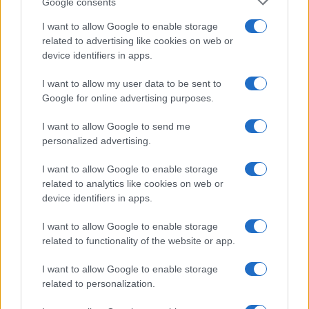
Google consents
I want to allow Google to enable storage
Viaggi
related to advertising like cookies on web or
Il borgo fantasma del
device identifiers in apps.
Cilento dove il tempo si è
fermato davvero…
I want to allow my user data to be sent to
Google for online advertising purposes.
Bellezza
I want to allow Google to send me
La guida definitiva per
personalized advertising.
proteggere i capelli dal
cloro della Piscina
I want to allow Google to enable storage
related to analytics like cookies on web or
device identifiers in apps.
Case Di Lusso
I want to allow Google to enable storage
La nuova cassa Bluetooth
related to functionality of the website or app.
di IKEA: portatile
economica e di design
I want to allow Google to enable storage
related to personalization.