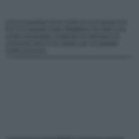
L’incoronazione di re Carlo III si è tenuta ieri.
Per l’occasione Kate Middleton ha fatto una
scelta azzardata, evitando di indossare la
consueta tiara e ha optato per un gioiello
molto prezioso.
L’incoronazione di re
Carlo III
si è tenuta ieri, sabato 6