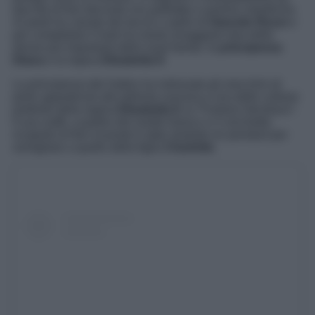
due file di fiori decorati con paillettes e perline metalliche.
Ai piedi ha calzato dei tacchi a spillo di
Gianvito Rossi
e
per completare il look ha voluto omaggiare due delle
donne più importanti della royal family: la
principessa
Diana
e la regina
Elisabetta II
.
La principessa del Galles ha indossato gli orecchini di
perle appartenuti alla defunta suocera e una delle collane
preferite della regina
Elisabetta II
, la “Festoon Necklace”.
Il suo outfit, a partire dal vestito bianco e il cerchietto
ricoperto di fiori ricamati è stato studiato en pendant per
somigliare a quello della figlia
Charlotte
.