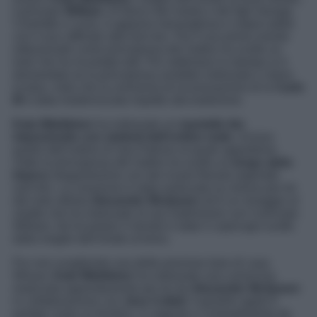
il principe
William
. Al fianco del marito e dei figli George,
Charlotte e Louis, è apparsa meravigliosa e impeccabile
con il suo raffinato stile bon-ton. Per il suo primo evento
istituzionale come principessa del Galles ha scelto un
look che ha incantato tutti. Per settimane la stampa si è
domandata se la principessa avrebbe indossato o meno
la tiara, visto che la cerimonia di incoronazione di re
Carlo
III
è stata modernizzata rispetto alla tradizione.
Kate Middleton
ha indossato un
mantello blu
impreziosito con simboli dell’ordine reale
, incluso
quello dell’ordine di San Patrizio al quale appartiene.
Sotto la principessa del Galles ha scelto un
lungo
abito
bianco
elegantissimo con dei ricami floreali argentati
sull’orlo. La creazione è stata realizzata su misura per lei
dal noto stilista
Alexander McQueen
ed è un omaggio al
vestito che ha indossato al suo matrimonio con il principe
William. Ad incantare il mondo è stato il copricapo scelto
dalla moglie dell’erede al trono.
Pur non scegliendo una delle preziose tiare di casa
Winsor,
Kate Middleton
ha indossato una coroncina
realizzata appositamente per lei da
Alexander McQueen
in collaborazione con
Jess Collett
. Il gioiello rigido è
portato come un frontino, in argento e contraddistinto da