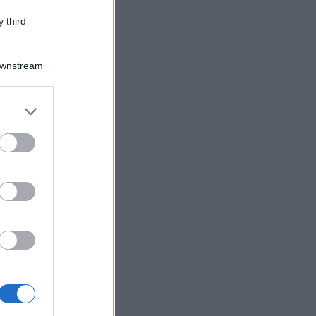
 third
Downstream
er and store
to grant or
ed purposes