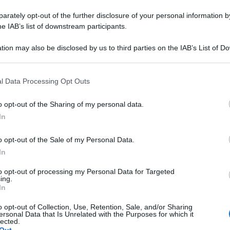
rately opt-out of the further disclosure of your personal information by
he IAB’s list of downstream participants.
tion may also be disclosed by us to third parties on the IAB’s List of 
 that may further disclose it to other third parties.
 that this website/app uses one or more Google services and may gath
l Data Processing Opt Outs
including but not limited to your visit or usage behaviour. You may click 
 to Google and its third-party tags to use your data for below specifi
o opt-out of the Sharing of my personal data.
ogle consent section.
In
o opt-out of the Sale of my Personal Data.
In
reso parte a un evento benefico tenutosi a Londra,
to opt-out of processing my Personal Data for Targeted
ate in particolare ha sfoggiato un
completo total red
con
ing.
In
o opt-out of Collection, Use, Retention, Sale, and/or Sharing
fesa dei minori
ersonal Data that Is Unrelated with the Purposes for which it
lected.
Out