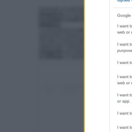
Il principe e la principessa di Galles erano p
Shaping Us
, la nuova
campagna di sensibi
Google 
Foundation Center for Early Childhood
, 
Middleton
.
I want t
La principessa è infatti molto attenta alle
tem
web or d
sponsorizza diverse organizzazioni che mirano
lanciato a Londra dalla Royal Foundation Cen
I want t
sottolineare l’importanza dello sviluppo della
purpose
inaugurale
non potevano che essere presen
in abbinato
. In particolare, il look della real
I want 
I want t
web or d
I want t
or app.
I want t
I want t