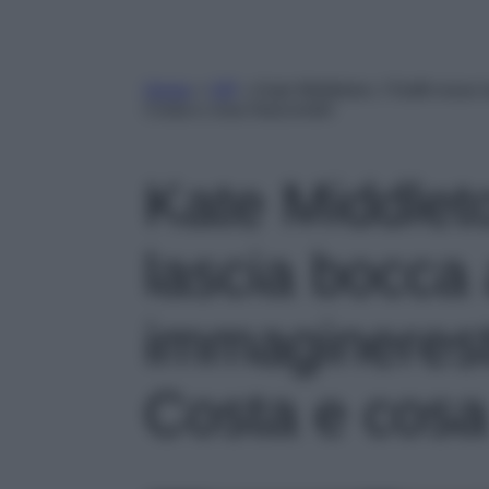
Home
»
VIP
»
Kate Middleton, l’Outfit ross
Costa e cosa Nasconde!
Kate Middleto
lascia bocca
immagineres
Costa e cos