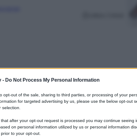
erculturale
Lettura: 2 minuti
y -
Do Not Process My Personal Information
to opt-out of the sale, sharing to third parties, or processing of your per
formation for targeted advertising by us, please use the below opt-out s
 Kate Middleton sfoggia un sofisticato
 selection.
i esclusivi.
 that after your opt-out request is processed you may continue seeing i
ased on personal information utilized by us or personal information dis
 prior to your opt-out.