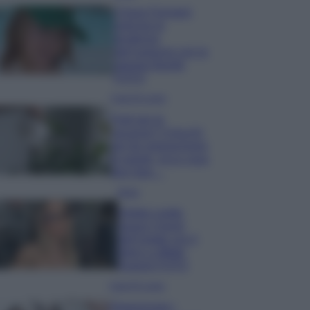
Chiara Ferragni
anticipa le
tendenze
dell’autunno con la
stampa Bambi
FOTO
Case Di Lusso
Parti per le
vacanze? 5 trucchi
per far sopravvivere
le piante, ecco cosa
devi fare…
Moda
Diletta Leotta
segue il trend
dell’estate con il
bikini a effetto
lingerie FOTO
Case Di Lusso
Organizzare i