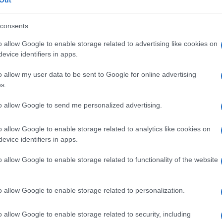
resenti a
Londra
, quando si è tenuto il lancio della
lizzazione
a favore dei minori organizzata dalla
Royal
consents
un ente benefico fondato due anni fa dalla stessa
Kate
o allow Google to enable storage related to advertising like cookies on
atiche legate all’infanzia
e da anni sostiene e
evice identifiers in apps.
 a proteggere i bambini e la loro crescita. Il progetto
ter for Early Childhood ha come obiettivo quello di
o allow my user data to be sent to Google for online advertising
 persona nei primi cinque anni di vita: alla
serata
s.
ti
William e Kate
, che hanno indossato degli
outfit rossi
e era sofisticato e ricco di dettagli glamour.
to allow Google to send me personalized advertising.
o allow Google to enable storage related to analytics like cookies on
evice identifiers in apps.
o allow Google to enable storage related to functionality of the website
o allow Google to enable storage related to personalization.
o allow Google to enable storage related to security, including