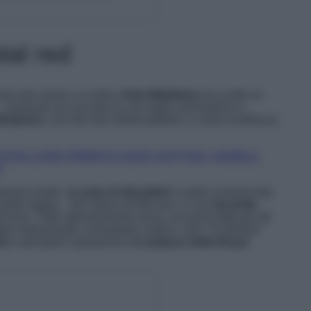
tal red
vore dei minori a Londra,
Kate Middleton
ha scelto un
 composto da una giacca con taglio asimmetrico e
 McQueen
, uno dei suoi stilisti preferiti, e costa la bellezza
OTAL LOOK FIRMATO LOUIS VUITTON: I GIOIELLI
!
issimo livello:
un paio di décolleté
in pelle scamosciata
molto legata – del valore di 630 euro, e una
borsetta
0 euro. Tutto rigorosamente rosso, eccezion fatta per gli
io interessante, nonostante costino ‘solo’ 70 sterline:
ry
e prendono ispirazione dal
palazzo della Royal