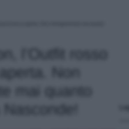
o lascia bocca aperta. Non immaginereste mai quanto
n, l’Outfit rosso
 aperta. Non
te mai quanto
a Nasconde!
Le