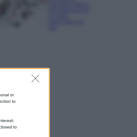
cosmetici in bagno:
idee intelligenti per
un ordine
impeccabile e di
stile
sonal or
ection to
nterest-
closed to