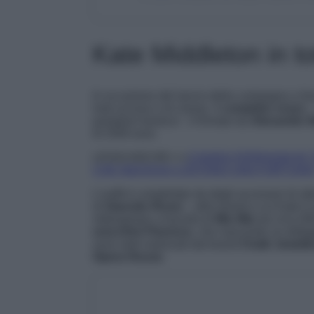
Kate Middleton in to
In occasione del lancio della campagna a fa
look acceso e di classe. Il
completo rosso
–
pantaloni bootcut – è firmato da
Alexander
di 2500 euro.
LEGGI ANCHE>>>
CHIARA FERRAGNI IN T
CHE INDOSSA COSTANO UNA FORTUNA
L’outfit è completato da degli accessori di alt
di
Gianvito Rossi
– altro brand a cui Kate è 
rettangolare a tracolla di
Miu Miu
da circa 80
orecchini Florence
, che nascondo un dettagl
sono stati realizzati dal brand
Chalk Jewelle
Opera House
.