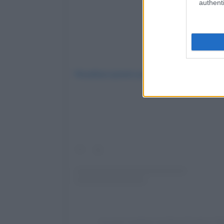
authenti
Visualizza questo post su Instagram
Un post condiviso da Royal Fashion Pol