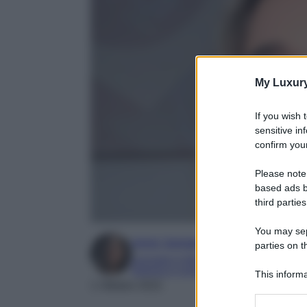
My Luxur
If you wish 
sensitive in
confirm your
Please note
based ads b
third parties
You may sepa
Irene Sangermano
parties on t
Laureata in letteratura e traduzione inter
Esperta in moda e mondo dello spettaco
This informa
1 Ottobre 2022
Participants