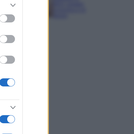
er and store
IKEA: portatile
to grant or
economica e di
ed purposes
design