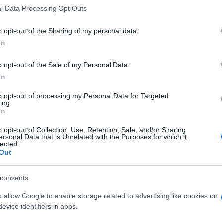
 that this website/app uses one or more Google services and may gath
l Data Processing Opt Outs
including but not limited to your visit or usage behaviour. You may click 
 to Google and its third-party tags to use your data for below specifi
o opt-out of the Sharing of my personal data.
ogle consent section.
In
o opt-out of the Sale of my Personal Data.
In
to opt-out of processing my Personal Data for Targeted
ing.
In
o opt-out of Collection, Use, Retention, Sale, and/or Sharing
tazione per danni emotivi da un cantante di
ersonal Data that Is Unrelated with the Purposes for which it
lected.
.
Out
consents
o allow Google to enable storage related to advertising like cookies on
evice identifiers in apps.