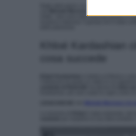
Negli ultimi giorni, la sorella di Kim è finita 
con
Michele Morrone
, durante la sfilata di
D
infatti, i due sono stati osservati parlare in
reciproco interesse. Il gossip non è stato c
delle polemiche.
Khloé Kardashian ci
cosa succede
Khloé Kardashian
si dedica al fitness e am
l’influencer ha girato un video in cui appaio
cantante di Nashvill
e ha deciso di
citare p
Kardashian, per aver usato le capre come un
LEGGI ANCHE >>>
Michele Morrone e le 
La reazione di
Khloé
è stata esilarante, da
cantante
per ristabilire la sua sfera emotiv