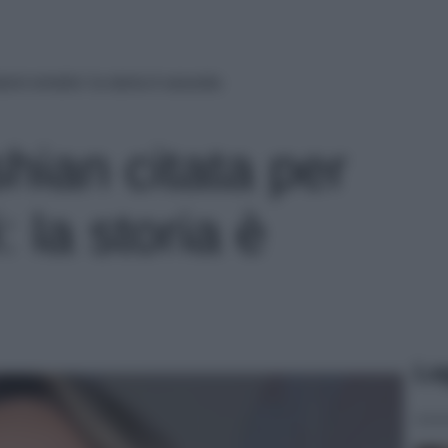
nni emotivi: la storia è assurda
hian citata per
 la storia è
Le