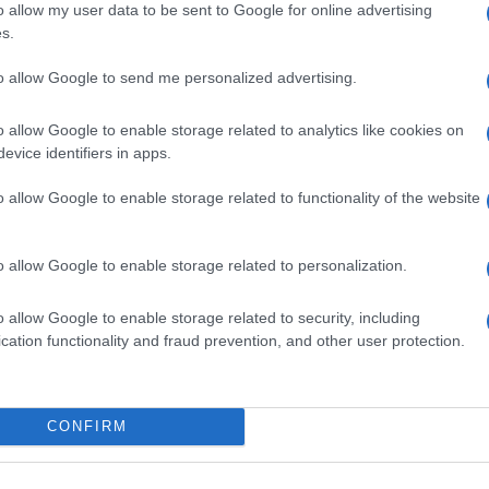
o allow my user data to be sent to Google for online advertising
s.
to allow Google to send me personalized advertising.
o allow Google to enable storage related to analytics like cookies on
evice identifiers in apps.
o allow Google to enable storage related to functionality of the website
ttegolezzi durante la Milano Fashion Week, riceve una
o allow Google to enable storage related to personalization.
cantante di Nashville. Ecco perché.
o allow Google to enable storage related to security, including
 centro del gossip
cation functionality and fraud prevention, and other user protection.
mico su Instagram, derivato dalla popolarità dello show
CONFIRM
io appassiona milioni di spettatori. Influencer
ssionata degli ultimi trend, Khloé è una mamma e