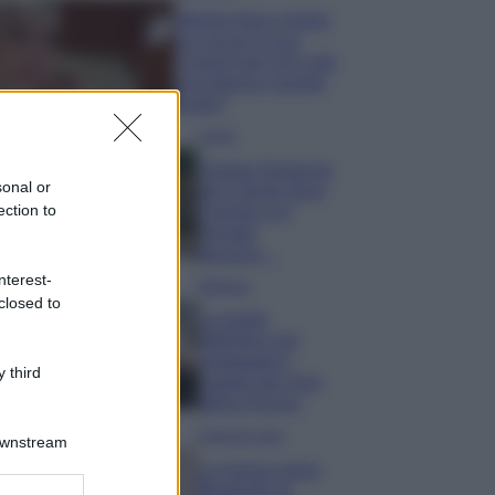
Wanda Nara mostra
sui social la sua
Chanel bag che vale
una fortuna: quanto
costa?
Viaggi
Il borgo fantasma
sonal or
del Cilento dove
ection to
il tempo si è
fermato
davvero…
nterest-
Bellezza
closed to
La guida
definitiva per
proteggere i
 third
capelli dal cloro
della Piscina
Case Di Lusso
Downstream
La nuova cassa
Bluetooth di