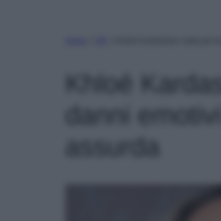
Home
»
VIP
»
Khloé Kardashian citata per da
Khloé Kardas
danni emotivi:
assurda