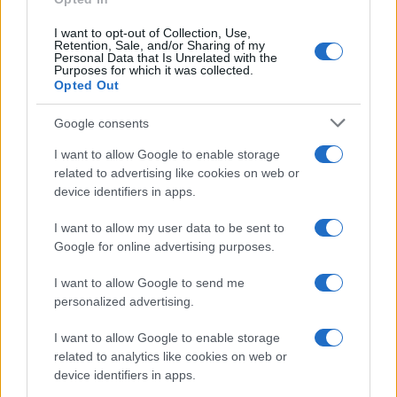
I want to opt-out of Collection, Use,
Moda
Retention, Sale, and/or Sharing of my
Personal Data that Is Unrelated with the
Diletta Leotta segue il trend
Purposes for which it was collected.
dell’estate con il bikini a
Opted Out
effetto lingerie FOTO
Google consents
I want to allow Google to enable storage
Case Di Lusso
related to advertising like cookies on web or
Organizzare i cosmetici in
device identifiers in apps.
bagno: idee intelligenti per un
ordine impeccabile e di stile
I want to allow my user data to be sent to
Google for online advertising purposes.
Accessori
I want to allow Google to send me
Wanda Nara mostra sui social
personalized advertising.
la sua Chanel bag che vale
una fortuna: quanto costa?
I want to allow Google to enable storage
related to analytics like cookies on web or
device identifiers in apps.
Viaggi