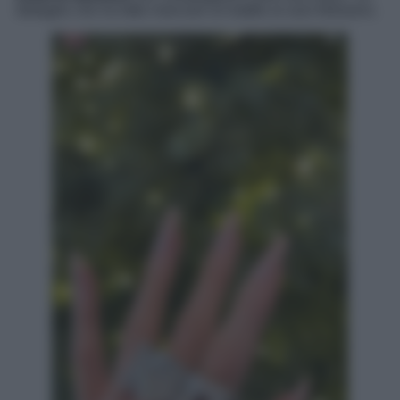
dettaglio che ha fatto mancare un battito ai suoi followers.