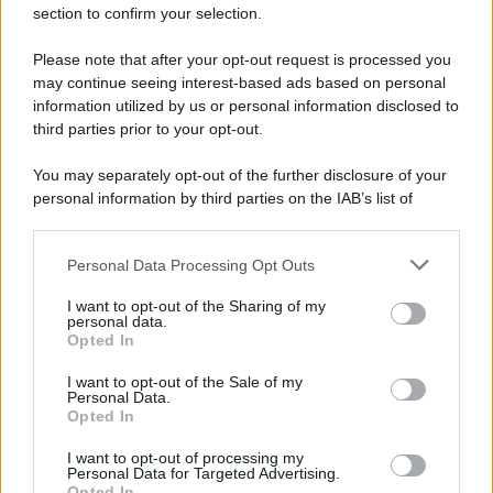
section to confirm your selection.
imponenti a forma di K e si 0? Gli anelli
in oro bianco
tempestati di diamanti
sono di lusso, valgono decine di
migliaia di euro, e di certo a Kylie non mancherà questa
Please note that after your opt-out request is processed you
generosa cifra dato che possiede un patrimonio da vera
may continue seeing interest-based ads based on personal
miliardaria.
information utilized by us or personal information disclosed to
third parties prior to your opt-out.
You may separately opt-out of the further disclosure of your
personal information by third parties on the IAB’s list of
downstream participants.
Personal Data Processing Opt Outs
This information may also be disclosed by us to third parties
on the IAB’s List of Downstream Participants that may further
I want to opt-out of the Sharing of my
disclose it to other third parties.
personal data.
Opted In
Please note that this website/app uses one or more Google
services and may gather and store information including but
I want to opt-out of the Sale of my
Personal Data.
not limited to your visit or usage behaviour. You may click to
Opted In
grant or deny consent to Google and its third-party tags to
use your data for below specified purposes in below Google
Leggi anche
I want to opt-out of processing my
consent section.
Personal Data for Targeted Advertising.
Opted In