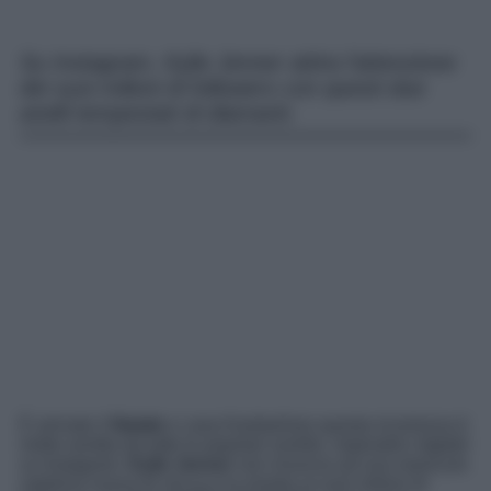
Su Instagram, Kylie Jenner attira l’attenzione
dei suoi milioni di followers con questi due
anelli tempestati di diamanti.
È arrivato il
Natale
e casa Kardashian questa ricorrenza è
molto sentita da tutte le popolari sorelle, imperatrici digitali
su Instagram.
Kylie Jenner
non rinuncia ad una manicure
natalizia nuova di zecca e la mostra ai suoi milioni di