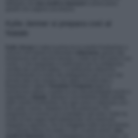
followers con
due anelli in diamanti
in primo piano,
gioielli che valgono una fortuna.
Kylie Jenner si prepara così al
Natale
Kylie Jenner
è stata la prima tra le sorelle Kardashian a
riuscire nell’intento di diventare
miliardaria
, grazie alla
fondazione del marchio beauty e make-up che porta il suo
nome, e che spopolato in particolare per la vertiginosa
vendita dei suoi kit labbra. La bellissima influencer,
recentemente al centro dei pettegolezzi per la sua vita
privata dato che sembra che abbia ricominciato a
frequentare l’attore
Timothée Chalamet
dopo la
burrascosa rottura, si gode la sua vita privilegiata anche e
soprattuto a
Natale
. Questa è una festività molto sentita
dalle sorelle Kardashian che ogni anno ci deliziano con i
loro party a tema, strapieni di Vip americani. Per
prepararsi al cenone con la famiglia e gli amici, Kylie ha
scelto di fare tappa dall’estetista per una manicure
elegante e glamour, che ha sfoggiato nelle sue Ig Stories
con sfondo albero di natale e con, in primo piano,
due
anelli di diamanti
che campeggiano sulla sua mano. Un