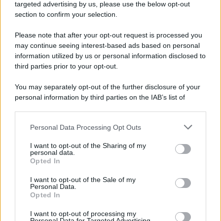
targeted advertising by us, please use the below opt-out
section to confirm your selection.
Please note that after your opt-out request is processed you
may continue seeing interest-based ads based on personal
information utilized by us or personal information disclosed to
third parties prior to your opt-out.
You may separately opt-out of the further disclosure of your
personal information by third parties on the IAB’s list of
downstream participants.
Personal Data Processing Opt Outs
This information may also be disclosed by us to third parties
on the IAB’s List of Downstream Participants that may further
I want to opt-out of the Sharing of my
disclose it to other third parties.
personal data.
Opted In
Please note that this website/app uses one or more Google
services and may gather and store information including but
I want to opt-out of the Sale of my
Personal Data.
not limited to your visit or usage behaviour. You may click to
Opted In
grant or deny consent to Google and its third-party tags to
use your data for below specified purposes in below Google
I want to opt-out of processing my
consent section.
Personal Data for Targeted Advertising.