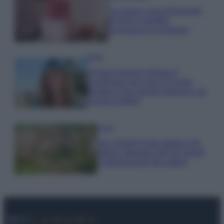
La nuova cassa Bluetooth
di IKEA: portatile
economica e di design
Moda
Chiara Ferragni sfoggia il
coordinato due pezzi di super
tendenza per questa stagione: da
copiare subito!
Viaggi
Qui i borghi d’arte italiani che
stanno attirando tutti gli esperti
e appassionati del settore