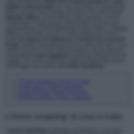
stati sicuramente i
B&B che ci hanno portato in “case”
adibite a piccoli hotel
, per una soluzione di vacanza più
intima, ma allo stesso tempo più libera. Poi sono nati gli
alberghi diffusi
, una tendenza molto europea, che ha
conquistato il nostro paese. Molti borghi mossi da uno
spopolamento si sono trasformati in poli ricettivi. L’albergo
diffuso è diventato, quindi, il modo perfetto per vivere il
posto,
le usanze, le tradizioni e i costumi di un piccolo
borgo
, sentire l’accoglienza di chi ci abita che apre il suo
mondo ai turisti. C’è un’ultima tendenza che sta davvero
conquistando
tanti viaggiatori
, quelli più abituati forse al
viaggio, ma anche quelli che vogliono risparmiare un po’
sull’alloggio ed è quella dell’
Home Swapping
.
L’Home swapping: di cosa si tratta
Come nasce l’Home swapping
Come funziona l’home swapping
Perché scegliere l’Home swapping
L’Home swapping: di cosa si tratta
L
’home swapping
si potrebbe racchiudere in una frase