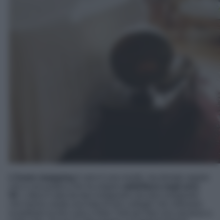
L’home swapping
è vero è una novità, ma dovete sapere
che è una pratica che ha origine
addirittura negli anni
50
. L’idea è nata da due insegnanti che due insegnanti
che hanno creato una lista di loro colleghi che volevano
scambiare la loro casa a New York per fare una vacanza a