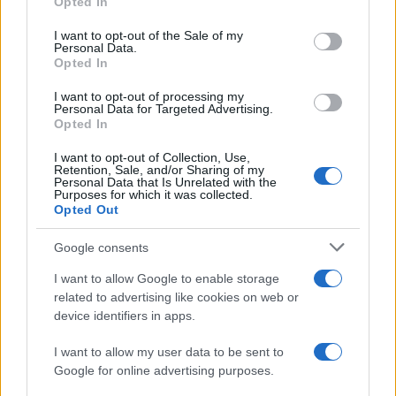
Opted In
Please note that this website/app uses one or more Google
services and may gather and store information including but
I want to opt-out of the Sale of my
Personal Data.
not limited to your visit or usage behaviour. You may click to
Opted In
grant or deny consent to Google and its third-party tags to
use your data for below specified purposes in below Google
I want to opt-out of processing my
consent section.
Personal Data for Targeted Advertising.
Opted In
I want to opt-out of Collection, Use,
Retention, Sale, and/or Sharing of my
Personal Data that Is Unrelated with the
Purposes for which it was collected.
Opted Out
Google consents
I want to allow Google to enable storage
related to advertising like cookies on web or
device identifiers in apps.
I want to allow my user data to be sent to
Google for online advertising purposes.