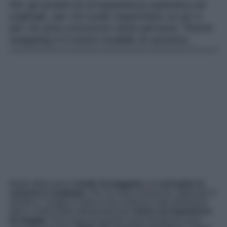
Per gli amanti di un’esperienza autentica ed
originale, per chi vuole risparmiare un po’ e
per chi ama conoscere tante persone: l’home
swapping è il vostro modello di vacanza…
Negli ultimi anni il
modo di viaggiare,
di
concepire la
vacanza è cambiato
. Per chi ama conoscere, esplorare il
mondo e i luoghi in tutta la loro essenza nate tantissime
idee e modi molto interessanti per
vivere un’esperienza
di viaggio
. Precursori di queste nuove tendenze sono