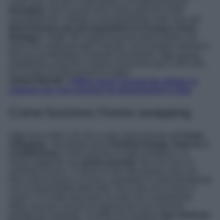
costo zero. Da qui è nata proprio un’organizzazione
Homelink, c
he in pochi anni contò parecchi iscritti
soprattutto loro colleghi e principalmente nelle zone del
Nord America per poi espandersi in Europa e Gran
Bretagn
a. Negli ’90 l’organizzazione prese piede così
tanto che conquistò tutto il mondo, ma fu proprio internet a
fare da accelleratore di questo movimento. Oggi questa
piattaforma conta ben numero di persone pari a 250 mila,
di cui oltre 10 mila presenti in Italia.
LEGGI ANCHE:
4 Wine resort Toscani da visitare in
autunno per una vacanza tra degustazioni e relax
Come funziona l’home swapping
Oggi sono molti i siti che si sono specializzati nell’
home
swapping
, i più famosi sono
Homeexchange, Intervac e
scambiocasa
. Il meccanismo è molto semplice ci si
iscrive pagando una
quota annuale
che è di circa un
centinaio di euro. Si fanno le foto alla propria casa con
foto e descrizione e si inizia a guardare la meta desiderata
con le disponibilità delle date. Una volta che si trova il
match ci si mette daccordo via mail con il proprietario
della casa per cercare di organizzare una vacanza
perfetta per entrambi. Va detto che esistono
due modi per