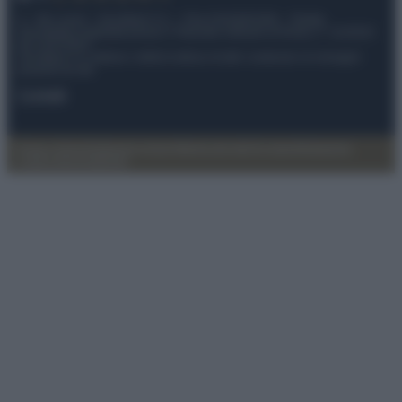
© – My Luxury – Anicaflash S.r.l. – P.Iva 01816001000 – Testata
Giornalistica registrata presso il Tribunale ordinario di Roma, n° 112/2022
del 21/07/2022
Anicaflash S.r.l detiene i diritti di utilizzo di tutti i contenuti e le immagini
presenti nel sito
Contatti
Privacy Policy
Preferenze privacy
Mappa del sito
Chi siamo
Redazione
Codice Etico
Pubblicità