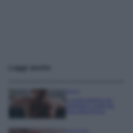
Leggi anche
Bellezza
La guida definitiva per
proteggere i capelli dal
cloro della Piscina
Case Di Lusso