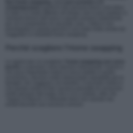
fare home swapping
, essa
può avvenire o in
contemporane
a quindi le due persone fanno coincidere
le date o in modo differito nel tempo cioè si può ospitare in
momenti diversi dell’anno e questo avviene solitamente
per chi è proprietario di seconde case. L’Italia è una
previlegiata in questo perché è una meta molto amata dai
viaggiatori in modalità home swapping.
Perché scegliere l’Home swapping
Le ragioni per cui scegliere l’
home swapping non sono
poche
e a pensarci sono davvero interessanti. Il primo e
non poco importante motivo è senza dubbio è quello
economico, davvero molto interessante soprattutto per le
famiglie che viaggiano con bambini. Il secondo motivo è
che questo modo di fare vacanza permette di conoscere
molte persone del luogo che si va a visitare, oltre che
“negozi di fiducia” e ristorante dove non sareste mai
entrati facendo una vacanza comune.