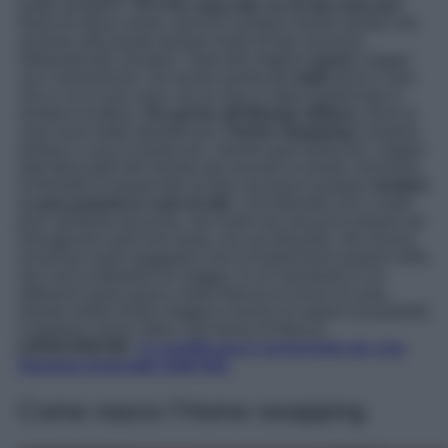
molto semplice
“Io ti do casa mia, tu mi dai casa tua
”.
Nulla di meno chiaro, perché è proprio questo quello che
avviene utilizzando questo modo di fare vacanza.
Abbandonate, dunque, l’idea dei migliori
resort,
magari
con l’animazione, ma anche quella dei
b&B
dove è vero
che si va in una casa, ma la casa è stata trasformata in
struttura ricettiva.
Via anche all’albergo diffuso,
dove le
casa sono state riqualificare:
l’home swapping
è proprio
entrare a casa di qualcuno, mentre quel qualcuno, magari
dall’altra parte del mondo sta vivendo la vostra. Insomma
la filosofia di questo tipo di fare vacanza è proprio
sentirsi
a casa propria in casa di altr
i. Una filosofia che a molti
può’ sembrare bizzarra, che molti non riescono proprio ad
immaginare nella loro testa, ma una filosofia, che invece,
innamora molti viaggiatori che la trasformano proprio nella
loro unica abitudine di viaggio. In un momento in cui
abbiamo quasi paura a dare fiducia al vicino di casa,
questo modo di fare viaggio è anche un segno di positività
e apertura verso l’altro, una forma di fiducia.
LEGGI ANCHE:
4 Località poco conosciute per una
Vacanza invernale sulle Alpi
Come nasce l’Home swapping