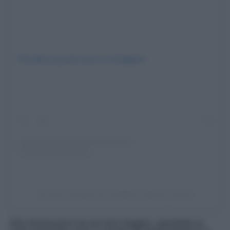
Visualizza questo post su Instagram
Un post condiviso da YesMilano (@visit_milano)
Altra destinazione da non farsi sfuggire, soprattutto se