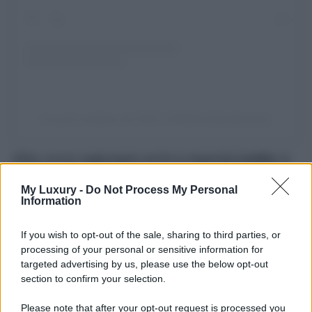
Un post condiviso da VISIT LONDON (@visitlondon)
Infine, eccoci raggiungere anche la stupenda
Londra
, la
location intorno a cui ruotano le vicende di Bridget Jones
e dei suoi spasimanti. Una commedia tipica del periodo
My Luxury -
Do Not Process My Personal
natalizio e che proprio a Londra si divincola tra battute e
Information
situazioni surreali, regalandoci un pieno di sorrisi e
divertimento. Una città unica e tra le location dei film di
Natale più belli.
If you wish to opt-out of the sale, sharing to third parties, or
processing of your personal or sensitive information for
Una destinazione
cosmopolita
per eccellenza, in cui
targeted advertising by us, please use the below opt-out
convergono e si intersecano tra loro culture, caratteri e i
section to confirm your selection.
tanti sogni delle persone che vi si recano, compresi quelli
di chi se l’è sempre immaginata guardano i suoi film
preferiti. La capitale inglese e una città ricca di storia, arte,
Please note that after your opt-out request is processed you