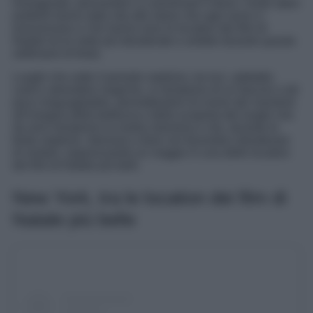
immaginato, pensandoci a camminare lì dove i nostri attori
preferiti hanno dato vita alle storie che ogni anno ci
emozionano e che hanno reso le location dei film di
Natale tra le mete più desiderate e ambite durante queste
settimane di festa.
Luoghi che sotto il periodo natalizio, tra luci, addobbi,
canti e atmosfere magiche, si riempiono di un fascino a dir
poco ineguagliabile, permettendovi di vivere dei momenti
all’insegna della bellezza e della scoperta dei luoghi che
da anni riempiono la nostra memoria e che, durante le
feste natalizie, ritornano a farsi vivi facendoci desiderare
di visitarli, organizzando un viaggio in una delle location
dei film di Natale più belli.
New York, tra le location dei film di
Natale più belle