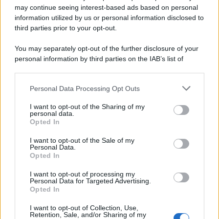
bellezze architettoniche ed energia e senza dubbio tra le
may continue seeing interest-based ads based on personal
location dei film di Natale da non farsi sfuggire.
information utilized by us or personal information disclosed to
third parties prior to your opt-out.
You may separately opt-out of the further disclosure of your
personal information by third parties on the IAB’s list of
downstream participants.
Personal Data Processing Opt Outs
This information may also be disclosed by us to third parties
on the IAB’s List of Downstream Participants that may further
I want to opt-out of the Sharing of my
disclose it to other third parties.
personal data.
Opted In
Please note that this website/app uses one or more Google
services and may gather and store information including but
I want to opt-out of the Sale of my
Personal Data.
not limited to your visit or usage behaviour. You may click to
Opted In
grant or deny consent to Google and its third-party tags to
use your data for below specified purposes in below Google
Leggi anche
I want to opt-out of processing my
consent section.
Personal Data for Targeted Advertising.
Opted In
I want to opt-out of Collection, Use,
Bellezza
Retention, Sale, and/or Sharing of my