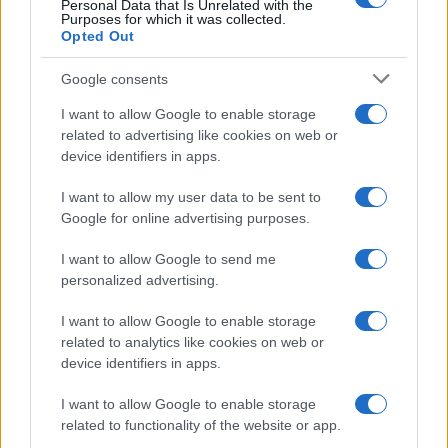
Personal Data that Is Unrelated with the
La guida definitiva per
Purposes for which it was collected.
proteggere i capelli dal
Opted Out
cloro della Piscina
Google consents
I want to allow Google to enable storage
Case Di Lusso
related to advertising like cookies on web or
La nuova cassa Bluetooth
device identifiers in apps.
di IKEA: portatile
economica e di design
I want to allow my user data to be sent to
Google for online advertising purposes.
Moda
I want to allow Google to send me
Chiara Ferragni sfoggia il
personalized advertising.
coordinato due pezzi di super
tendenza per questa stagione: da
I want to allow Google to enable storage
copiare subito!
related to analytics like cookies on web or
device identifiers in apps.
Viaggi
I want to allow Google to enable storage
Qui i borghi d’arte italiani che
related to functionality of the website or app.
stanno attirando tutti gli esperti