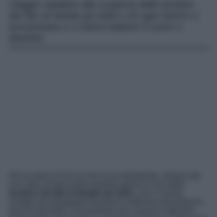
Viaggio natalizio alla scoperta delle location
dei film di Natale più belli e chi ogni hanno ci
emozionano e ci fanno battere il cuore e
divertire.
Alzi la mano chi di noi non ha mi desiderato, almeno per
una volta, di trascorrere qualche giorno in una delle
location dei film di Natale più belli
e che ci hanno
sempre accompagnato durante le settimane precedenti e
post 25 dicembre. Sicuramente tuti o quasi lo abbiamo