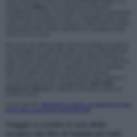
avete amato film come “La banda dei Babbi Natale” è la
sempre viva
Milano
. Una città piena di attrazioni,
possibilità ed energia. Una meta che sa come conquistare
e intrattenere chiunque la visiti. La città della moda, della
cultura, della vita diurna e notturna e delle tante occasioni
per passare delle serate magnifiche in compagnia degli
amici o di chi si ama.
Ma anche una delle location dei film di Natale più belle in
cui fare tappa, tra visite alle mete iconiche della pellicola
che amiamo e quelle che hanno reso Milano famosa in
tutto il mondo, dal Duomo al Castello Sforzesco, dall’Arco
della Pace ai tanti musei e attrazioni che non aspettano
altro che vedervi arrivare in questi giorni di festa.
Un’occasione unica per visitare questa città e sedersi in
uno dei suoi tanti locali, assaggiando i
dolci della
tradizione milanese
e natalizia e facendo un pieno di
location uniche.
LEGGI ANCHE:
Weekend a Londra: un itinerario in due
giorni alla scoperta dei posti più belli
Viaggio a Londra in una delle
location dei film di Natale più belli