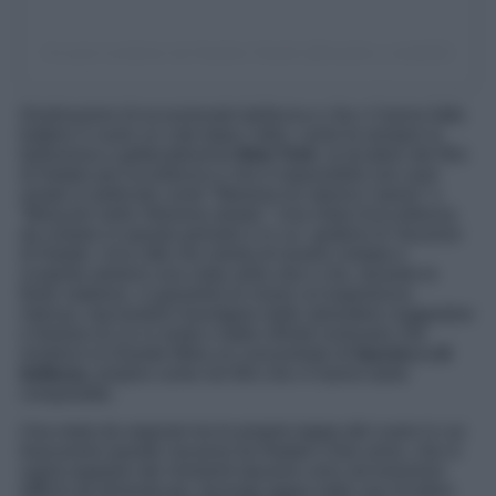
Un post condiviso da Heather Noelle (@heather_noelle82)
Destinazioni di eccezionale bellezza e che ci hanno fatto
battere il cuore un ciak dopo l’altro, come fa sempre la
bellissima e gettonatissima
New York
, la location dei film
di Natale per eccellenza e che è impossibile non aver
amato in pellicole come “Mamma ho riperso l’aereo” o
“Miracolo nella 34esima strada”. Una meta d’eccellenza
da visitare in questo periodo e in cui godersi le Vacanze
di Natale. Una città che merita di essere visitata e
scoperta almeno una volta nella vita e che, durante le
feste natalizie, vi garantirà di vivere un’esperienza
intensa, lasciandovi travolgere dalle atmosfere suggestive
e festose di cui si veste e dalle infinite luminarie che
rendono la Grande Mela un concentrato di
fascino e di
bellezza
, proprio come nei film che vi hanno tanto
conquistato.
Una meta da segnare tra le proprie tappe del cuore in cui
trascorrere queste vacanze tra Natale e fine anno, che vi
saprà regalare dei momenti davvero unici ed emozioni
difficili da dimenticare, facendo tappa nelle sue location