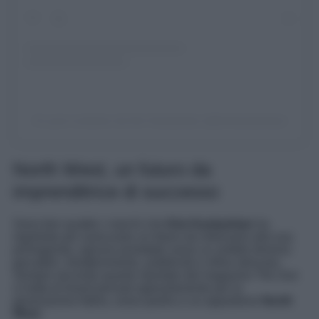
Un post condiviso da Kim Kardashian (@kimkardashian)
North West, un futuro da
imprenditrice di successo
Sono ben quattro i marchi che
Kim Kardashian
ha
registrato per assicurare un futuro da milionaria alla sua
primogenita, ognuno proiettato verso un ambito diverso:
giocattoli, intrattenimento, pubblicità e infine skincare.
Sempre secondo quanto riportato dal magazine The Sun
si tratta di brand pensati appositamente per la
generazione Alpha, ossia quella a cui appartiene
North
West
.