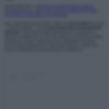
LEGGI ANCHE>>>
RANIA DI GIORDANIA IN ABITO
TRADIZIONALE, MA IL DETTAGLIO GRIFFATO NON
SFUGGE AI FAN DELLA SOVRANA
Non sorprende più di tanto il fatto che
North West
lancerà
– chissà quando – la sua
personale linea di prodotti di
skincare
. Già insieme alla mamma Kim, la giovane si
diverte a pubblicare su Tik Tok video in cui mostra routine
di bellezza, prova maschere viso, detergenti mousse,
acconciature fantasiose e altre idee beauty, segno che
forse ha ereditato la passione per la bellezza.