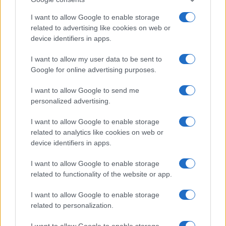
I want to allow Google to enable storage
Viaggi
related to advertising like cookies on web or
Costa Azzurra, le spiagge più
device identifiers in apps.
belle da scoprire tra calette e
mare cristallino
I want to allow my user data to be sent to
Google for online advertising purposes.
Bellezza
I want to allow Google to send me
Ecco come dire addio alle
personalized advertising.
occhiaie senza trucco: 5 tips
infallibili che fanno la differenza
I want to allow Google to enable storage
related to analytics like cookies on web or
device identifiers in apps.
Moda
Georgina Rodriguez sfoggia il
I want to allow Google to enable storage
bikini di super tendenza per
related to functionality of the website or app.
questa stagione: da copiare
subito!
I want to allow Google to enable storage
related to personalization.