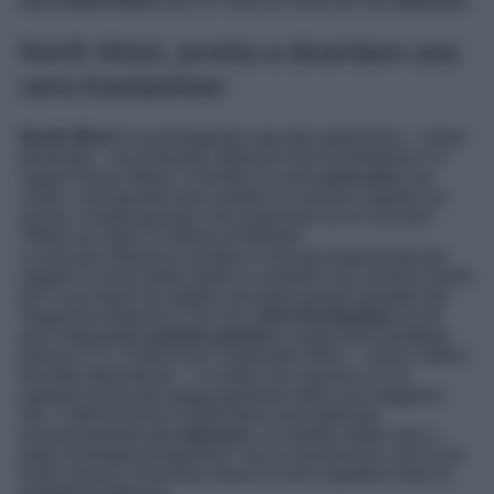
figlia
North West
sarà un marchio dedicato alla
skincare
.
North West, pronta a diventare una
vera Kardashian
North West
è la primogenita nata dal matrimonio – ormai
terminato – tra la beauty influencer Kim Kardashian e il
rapper Kanye West. La bimba ha solo
nove anni
, ma
come i suoi genitori può vantare un enorme seguito sui
social: vi basti pensare che la giovane ha un account
Tiktok con oltre 15 milioni di follower.
La piccola influencer sembra si stia già preparando per
seguire le orme della madre e costruire una carriera simile
per il suo futuro da adulta: secondo quanto riportato dal
magazine britannico The Sun,
Kim Kardashian
ha da
poco depositato
quattro marchi
a nome della bambina
presso l’U.S. Patent and Trademark Office – ossia l’ufficio
brevetti statunitense – in modo che nessuno se ne
appropri prima del raggiungimento della sua maggiore
età. L’ultimo brand in particolare sarà dedicato
esclusivamente alla
skincare
, un ambito molto caro a
tutta la famiglia Kardashian: sia la mamma Kim, sia le zie
Kylie Jenner e Kourtney hanno le loro rispettive linee di