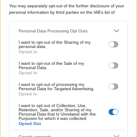
You may separately opt-out of the further disclosure of your
personal information by third parties on the IAB’s list of
downstream participants.
Personal Data Processing Opt Outs
This information may also be disclosed by us to third parties
on the IAB’s List of Downstream Participants that may further
I want to opt-out of the Sharing of my
disclose it to other third parties.
personal data.
Opted In
Please note that this website/app uses one or more Google
services and may gather and store information including but
I want to opt-out of the Sale of my
Personal Data.
not limited to your visit or usage behaviour. You may click to
Opted In
grant or deny consent to Google and its third-party tags to
use your data for below specified purposes in below Google
Leggi anche
I want to opt-out of processing my
consent section.
Personal Data for Targeted Advertising.
Opted In
I want to opt-out of Collection, Use,
Moda
Retention, Sale, and/or Sharing of my
Personal Data that Is Unrelated with the
Diletta Leotta sfoggia il beach
Purposes for which it was collected.
Look di super tendenza per
Opted Out
questa stagione: scoprilo qui!
Google consents