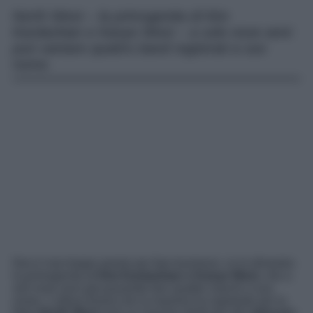
North West – la primogenita di Kim
Kardashian e Kanye West – a solo nove anni
può vantare quattro band registrati a suo
nome.
Non è mai troppo presto per fare business: ce lo dimostra
la primogenita di
Kim Kardashian e Kanye West
, che a
soli nove anni già possiede ben quattro marchi a suo
nome. L’ultimo brand che la mamma ha registrato per la