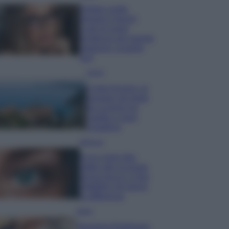
Diletta Leotta
sfoggia il beach
Look di super
tendenza per questa
stagione: scoprilo
qui!
Viaggi
Costa Azzurra, le
spiagge più belle
da scoprire tra
calette e mare
cristallino
Bellezza
Ecco come dire
addio alle occhiaie
senza trucco: 5 tips
infallibili che fanno
la differenza
Moda
Georgina Rodriguez