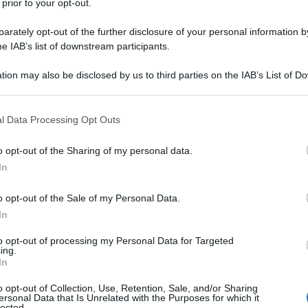
 prior to your opt-out.
rately opt-out of the further disclosure of your personal information by
he IAB’s list of downstream participants.
tion may also be disclosed by us to third parties on the IAB’s List of 
 that may further disclose it to other third parties.
 that this website/app uses one or more Google services and may gath
l Data Processing Opt Outs
including but not limited to your visit or usage behaviour. You may click 
 to Google and its third-party tags to use your data for below specifi
o opt-out of the Sharing of my personal data.
ogle consent section.
In
o opt-out of the Sale of my Personal Data.
 o
“ricerca dello stravagante nella semplicità”
? Difficile
In
nto stravagante quanto banale
. In poche parole, un
ole altrettanto interessante. È proprio così che
gli
to opt-out of processing my Personal Data for Targeted
 mondo della moda, portando con sé
una ventata di
ing.
i piacciono” e “non li indosserei”. E quando un nuovo
In
n bene perché vuol dire che è stato
studiato con
 essere sinonimo di successo ma la
sensazione di
o opt-out of Collection, Use, Retention, Sale, and/or Sharing
ente pensante.
ersonal Data that Is Unrelated with the Purposes for which it
lected.