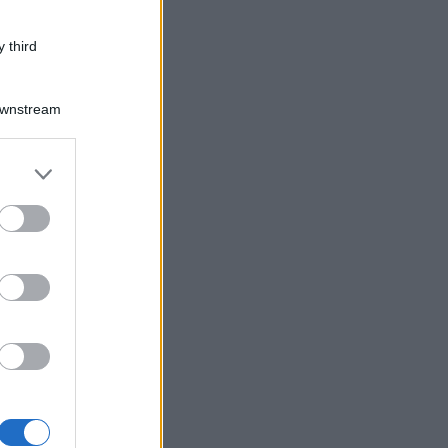
 third
Downstream
er and store
to grant or
ed purposes