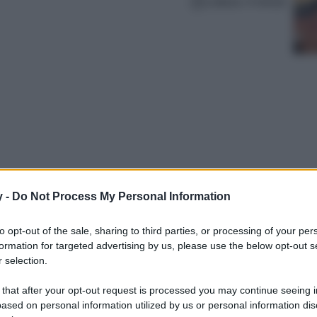
Lettura: 4 minuti
y -
Do Not Process My Personal Information
 scena prepotentemente: gli occhiali da sole
to opt-out of the sale, sharing to third parties, or processing of your per
iscussi della stagione invernale! Non
formation for targeted advertising by us, please use the below opt-out s
ssanti…
 selection.
 that after your opt-out request is processed you may continue seeing i
ased on personal information utilized by us or personal information dis