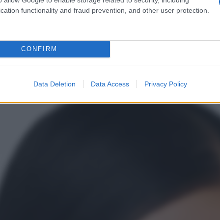
cation functionality and fraud prevention, and other user protection.
differenzia da tutti gli altri modelli che troverete scorrendo
li da sole Monogram
si contraddistinguono per
la lente
tto sulla montatura
e propone
una versione très chic!
emento molto appariscente
e, se ricoperta ovunque
CONFIRM
n può che essere
un prodotto assolutamente originale.
o, non passerete sicuramente inosservate!
Data Deletion
Data Access
Privacy Policy