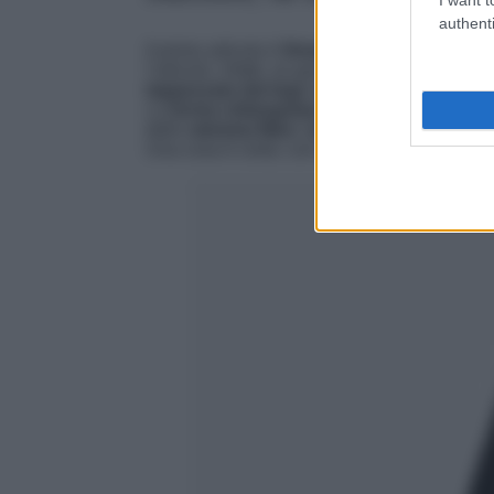
authenti
Il primo articolo è
firmato Marc Jacobs
e si 
l’articolo. Infatti, se generalmente
gli occhia
tappezzata dal logo
del brand,
MJ punta tu
La
forma rettangolare
è già di per sé un
el
dello
stemma Marc Jacobs
, il risultato no
Una cosa è certa: con questi occhiali indoss