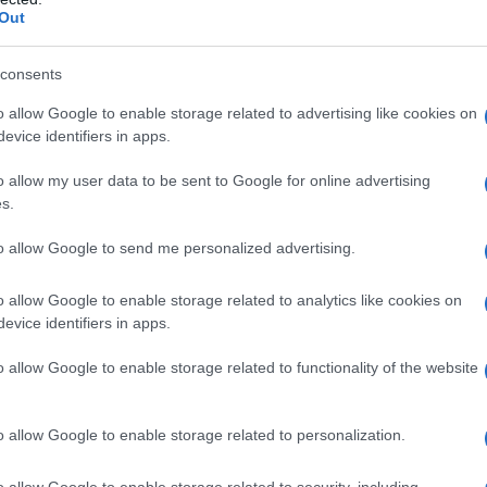
Out
m
asses, Marc Jacobs; la diversità è sempre una buona
consents
s Vuitton; un nuovo concept di eleganza
gn molto raffinato
o allow Google to enable storage related to advertising like cookies on
herina, Gucci; un accessorio appariscente
evice identifiers in apps.
addicted
o allow my user data to be sent to Google for online advertising
s.
li da sole Monogram
to allow Google to send me personalized advertising.
li Monogram?
Per tutte quelle donne
che
sanno ciò che
o allow Google to enable storage related to analytics like cookies on
lle tendenze del momento perché
questo accessorio
evice identifiers in apps.
 Ma credetemi, se questo nuovo trend fa per voi,
to
per affrontare la vita di tutti i giorni con
stile e glamour
o allow Google to enable storage related to functionality of the website
 firmati da grandi brand davvero particolari…
ular Sunglasses, Marc
o allow Google to enable storage related to personalization.
 sempre una buona idea
o allow Google to enable storage related to security, including