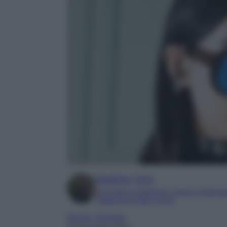
Beatrice Tursi
Laureata in traduzione, lingue e letterat
Esperta di moda e lusso
Donna
, 
Occhiali