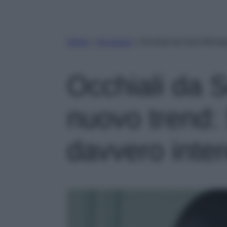
Home
»
Accessori
»
Occhiali da Sole Monogr
Occhiali da 
nuovo trend: 
davvero inter