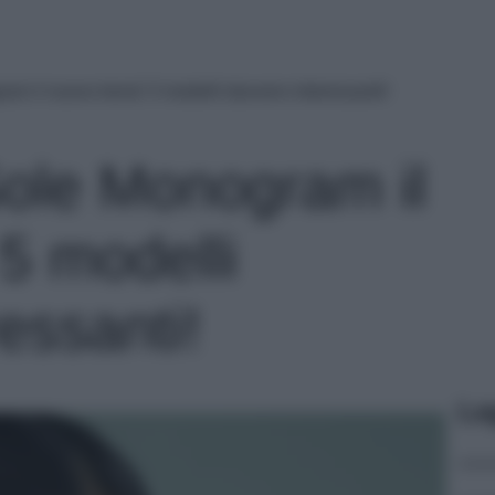
am il nuovo trend: 5 modelli davvero interessanti!
Sole Monogram il
5 modelli
essanti!
Le