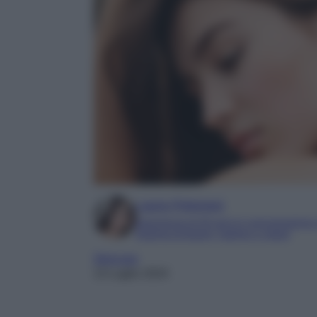
Laura Pistonesi
Esperienza di 20 anni in comunicazione
Esperta di beauty, fashion e viaggi
Skincare
13 Luglio 2024