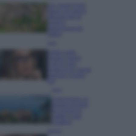
Qui i borghi d’arte
italiani che stanno
attirando tutti gli
esperti e
appassionati del
settore
Moda
Diletta Leotta
sfoggia il beach
Look di super
tendenza per questa
stagione: scoprilo
qui!
Viaggi
Costa Azzurra, le
spiagge più belle
da scoprire tra
calette e mare
cristallino
Bellezza