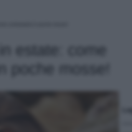
come contrastarla in poche mosse!
in estate: come
 in poche mosse!
Le