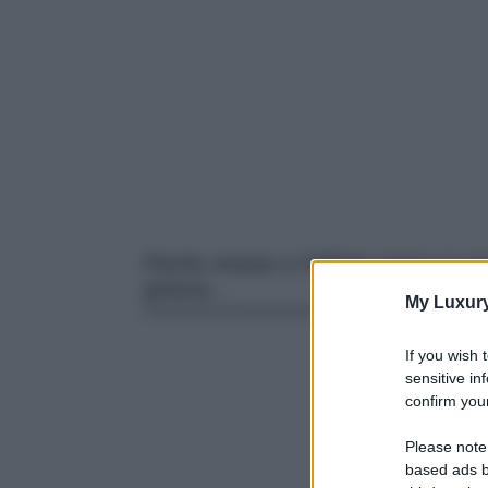
Poche mosse e l’effetto opaco è assi
grassa…
My Luxur
If you wish 
sensitive in
confirm your
Please note
based ads b