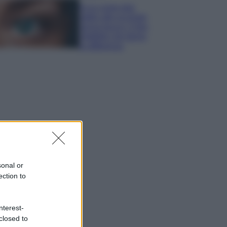
Ecco come dire
addio alle occhiaie
senza trucco: 5 tips
infallibili che fanno
la differenza
sonal or
ection to
nterest-
closed to