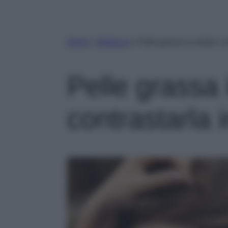
Home
»
Bellezza
»
Pelle grassa in estate: 
Pelle grassa 
contrastarla