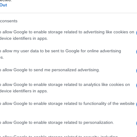
Out
elo con attenzione
0, Apivita: un’unico prodotto per una skincare
consents
o allow Google to enable storage related to advertising like cookies on
evice identifiers in apps.
one precisa evitando
o allow my user data to be sent to Google for online advertising
odotti
s.
to allow Google to send me personalized advertising.
state deve fare
attenzione alla detersione
. Anche chi
à presto lucida e questo significa che si sta producendo
o allow Google to enable storage related to analytics like cookies on
 dunque anche se non ci si trucca fare un focus
evice identifiers in apps.
 in estate quando è caldo la cosa migliore da fare è la
 anche se non si è truccate, significa togliere qualsiasi
e quindi a contribuire a produrre più sebo. La combo dei
o allow Google to enable storage related to functionality of the website
tto schiumogeno
è davvero un primo step per contrastare
o allow Google to enable storage related to personalization.
lang: il gel detergente
o allow Google to enable storage related to security, including