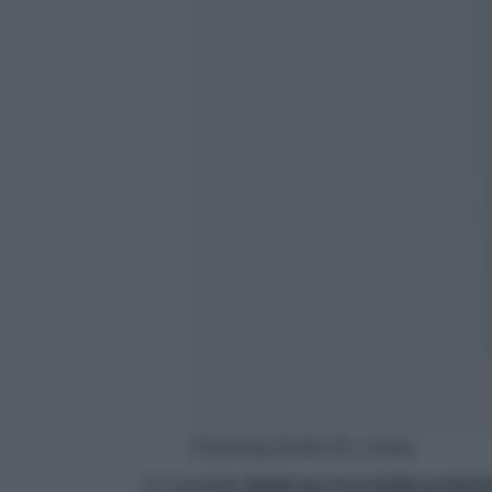
Cleansing Gentle Oil, Lelang
E’ il prodotto
ideale per una pulizia profon