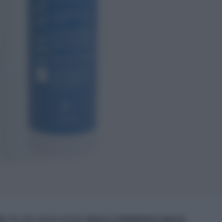
da
che allo stesso tempo
riesce a mantenere sana la