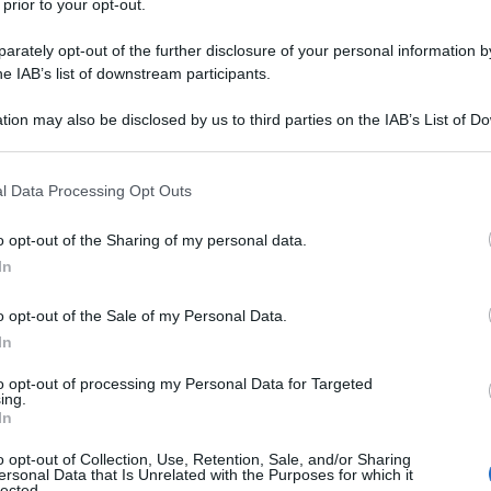
 prior to your opt-out.
rately opt-out of the further disclosure of your personal information by
he IAB’s list of downstream participants.
tion may also be disclosed by us to third parties on the IAB’s List of 
 that may further disclose it to other third parties.
 that this website/app uses one or more Google services and may gath
l Data Processing Opt Outs
including but not limited to your visit or usage behaviour. You may click 
 to Google and its third-party tags to use your data for below specifi
tura più grassa,
più unta proprio per il caldo e le alte
o opt-out of the Sharing of my personal data.
ogle consent section.
irà poco del cambiamento di stagione, ma chi
soffre di
In
chè il problema potrebbe diventare davvero importante.
da quotidiana
. E’ importante per questo avere delle
oprio dalla
beauty routine di tutti i giorni fino al make
o opt-out of the Sale of my Personal Data.
uzione eccessiva di sebo
. Ecco alcuni consigli da
In
a e grassa
per non trovarsi ad avere sempre la pelle
to opt-out of processing my Personal Data for Targeted
ing.
In
o alcuni passaggi o prodotti
el detergente efficace e delicato
o opt-out of Collection, Use, Retention, Sale, and/or Sharing
ersonal Data that Is Unrelated with the Purposes for which it
Mondes: la crema idratante leggera e fresca perfetta per
lected.