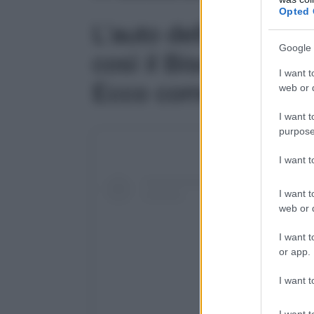
Opted 
L’auto dell’estate 
Google 
così il Biscione è to
I want t
Ecco come…
web or d
I want t
purpose
I want 
I want t
web or d
I want t
or app.
I want t
I want t