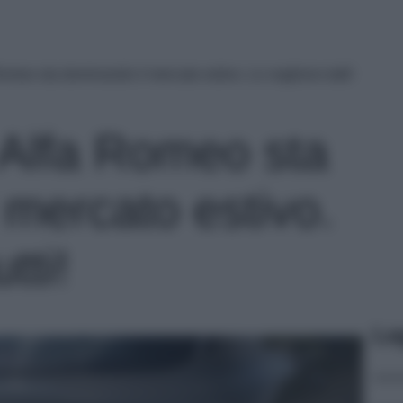
meo sta dominando il mercato estivo. Lo vogliono tutti!
Alfa Romeo sta
 mercato estivo.
tti!
Le