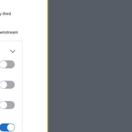
 third
Downstream
er and store
to grant or
ed purposes