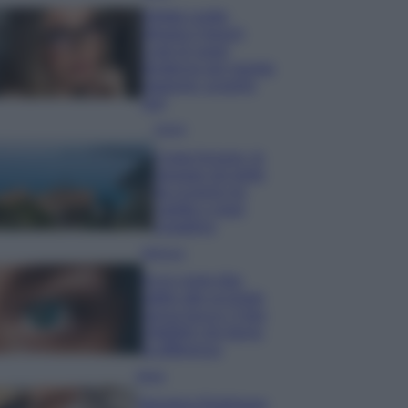
Diletta Leotta
sfoggia il beach
Look di super
tendenza per questa
stagione: scoprilo
qui!
Viaggi
Costa Azzurra, le
spiagge più belle
da scoprire tra
calette e mare
cristallino
Bellezza
Ecco come dire
addio alle occhiaie
senza trucco: 5 tips
infallibili che fanno
la differenza
Moda
Georgina Rodriguez