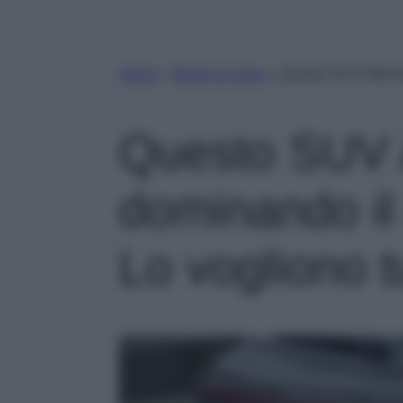
Home
»
Motori di lusso
»
Questo SUV Alfa Ro
Questo SUV 
dominando il
Lo vogliono tu