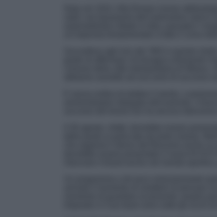
Nata nel 1910, Alfa Romeo (nome attribuitogl
radici nei basamenti dell’automotive storico 
automobilistico Made in Italy, passateci l’ang
un’impronta fondamentale a tutto il corso della
Succedeva agli inizi del ‘900 in questo modo
grado di affermare ciò bisogna solamente ring
comune della città metropolitana di Milano. I
abbiamo assistito ad una serie di successi st
E senza ombra di dubbio il merito, o perlomen
amministratore delegato dell’azienda, il fran
successi del brand non ha alcuna intenzione 
Il 30 agosto, infatti, dovrebbe essere presen
della quale si parla tato da tanto oramai. Mol
che segnerà il ritorno del Biscione anche su
dovrebbe essere presentato il nuovo B-SUV A
rilanciare il brand anche nel mondo sportivo
Un programma a dir poco entusiasmante quell
arrivato il momento di smettere di pensare al
momento di guardare al presente, proprio perc
Imparato e il suo team sono sotto gli occhi di t