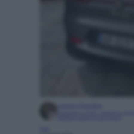
Lorenzo Fiorentino
Laureando in Lingue, Letteratura e Gior
Redattore esperto di auto di lusso
Auto