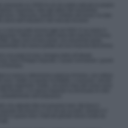
i solamente ne 1918) ha sin da subito radicato le proprie
italiano. Insomma, nata agli albori del movimento
licismo, il Biscione, questo il simbolo del brand, ha dato
 storia dell’industria e del mercato tricolore.
, e così succede ancora oggi nel 2023. E se siamo in
raziare l’ultimo corso della storia del marchio di Arese,
nfatti, dopo anni di buio pesto, ma veramente pesto,
rameritati che hanno portato ad una rinascita dolcissima.
o una parte di esso, bisogna darlo all’attuale
cese Jean-Philippe Imparato, il quale nonostante i grandi
di fermarsi.
tata la nuova e attesissima supercar di Arese, una vettura
ti sono i dubbi su questo incredibile, e lussuoso, veicolo
 questo segmento. Inoltre, nei primi mesi del nuovo anno
lfa Romeo, e lo stesso Imparato ha dichiarato di voler
, probabilmente nell’endurance.
o che attende Alfa nei prossimi mesi. Ma forse è
 passato del brand e a ciò che gli accadrà. Questo è il
hé in questi mesi i frutti del grande lavoro svolto da
utti.