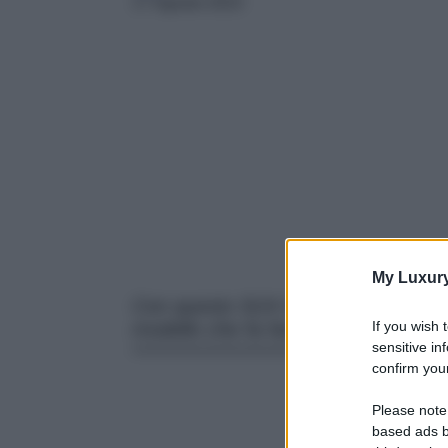
17 Agosto 2023
My Luxur
Con questo SUV Alfa Romeo è finalme
If you wish 
modello che fa faville sul mercato…
sensitive in
confirm your
Please note
based ads b