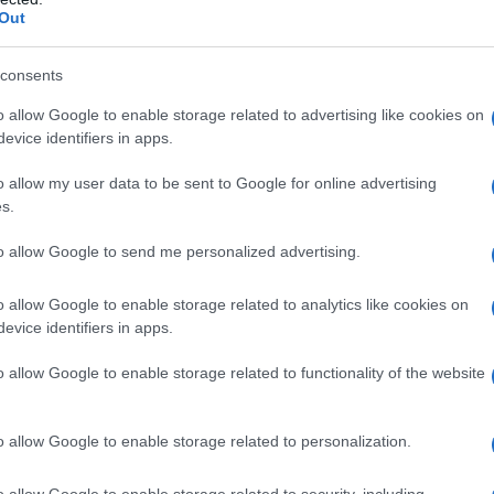
Out
è un SUV Alfa Romeo, e
consents
rnato più forte che mai.
o allow Google to enable storage related to advertising like cookies on
evice identifiers in apps.
o allow my user data to be sent to Google for online advertising
s.
to allow Google to send me personalized advertising.
o allow Google to enable storage related to analytics like cookies on
evice identifiers in apps.
o allow Google to enable storage related to functionality of the website
o allow Google to enable storage related to personalization.
o allow Google to enable storage related to security, including