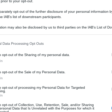
 prior to your opt-out.
rately opt-out of the further disclosure of your personal information by
he IAB’s list of downstream participants.
tion may also be disclosed by us to third parties on the IAB’s List of 
 that may further disclose it to other third parties.
 that this website/app uses one or more Google services and may gath
l Data Processing Opt Outs
including but not limited to your visit or usage behaviour. You may click 
 to Google and its third-party tags to use your data for below specifi
o opt-out of the Sharing of my personal data.
ogle consent section.
In
a considerato un vero e proprio vanto italiano. Tutti
o opt-out of the Sale of my Personal Data.
 quando scriviamo tutti intendiamo dire proprio tutti gli
l mondo.
Alfa
Romeo
, infatti, era un
marchio
che ci
In
tre ad essere acquistato a flotte anche all’interno dei
 L’
azienda Made in Italy
ha attraversato anni di grande
to opt-out of processing my Personal Data for Targeted
ing.
struttivo dal quale uscire appariva quasi impossibile.
In
sto gorgo lo storico marchio è riuscito ad uscirne più
metodi che hanno portato a questo inatteso ritorno, anzi a
ia rinascita, ne parleremo tra un po’; ma vi basti sapere
o opt-out of Collection, Use, Retention, Sale, and/or Sharing
ersonal Data that Is Unrelated with the Purposes for which it
UV
Alfa Romeo!
lected.