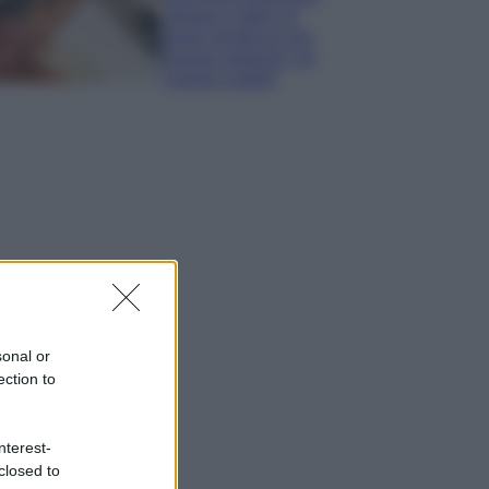
sfoggia il bikini di
super tendenza per
questa stagione: da
copiare subito!
sonal or
ection to
nterest-
closed to