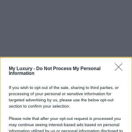
My Luxury -
Do Not Process My Personal
Information
If you wish to opt-out of the sale, sharing to third parties, or
processing of your personal or sensitive information for
targeted advertising by us, please use the below opt-out
section to confirm your selection.
Please note that after your opt-out request is processed you
may continue seeing interest-based ads based on personal
information utilized by us or personal information disclosed to