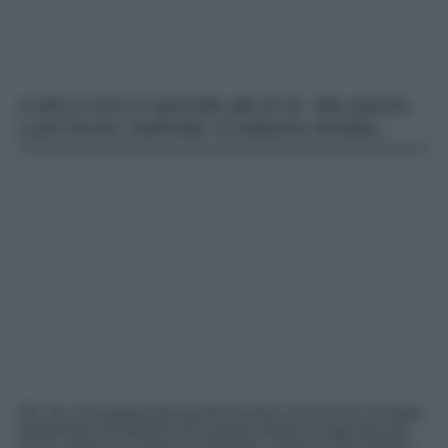
A dire il vero è speciale già di sé. Ma questa
Land Rover Defender in edizione limitata…
Ok, Ok. Se proprio dovessimo essere sinceri fino in fondo,
dovremmo ammettere che questa vettura è speciale già