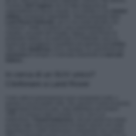
da sé, nella sua versione originale, classica. Ma adesso,
l’iconico
SUV inglese
che ha fatto impazzire gli
automobilisti di mezzo mondo, si è svelato in una
limited
edition
veramente imperdibile. Stiamo parlando della
Land Rover Defender
, qui in una veste tutt’altro che
“classica”. Infatti, la storica casa automobilistica di
Gaydon, ora parte del Gruppo Jaguar Land Rover di
proprietà indiana, ha realizzato un Defender unico (o
quasi) per omaggiare il quartiere più glamour di
Londra
,
vale a dire
Battersea
. Ecco, dunque, la Land Rover più
esclusiva
di sempre, e riservata solamente al
mercato
italiano
…
In cerca di un SUV unico?
Citofonare a Land Rover
Certe volte le presentazioni sono veramente inutili, e
questa è una di quelle volte. Già, perché il nome di questa
leggendaria firma di auto, nata addirittura nel lontano
1948, la conosce tutto il mondo; e no, non è un
eufemismo. Il
brand britannico
, che per primo ha voluto
puntare tutto sulla produzione di strani veicoli con ruote
gigantesche e delle dimensioni certamente non comuni