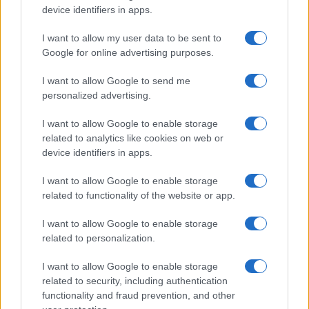
Il borgo fantasma del
device identifiers in apps.
Cilento dove il tempo si è
fermato davvero…
I want to allow my user data to be sent to
Google for online advertising purposes.
Bellezza
I want to allow Google to send me
La guida definitiva per
personalized advertising.
proteggere i capelli dal
cloro della Piscina
I want to allow Google to enable storage
related to analytics like cookies on web or
device identifiers in apps.
Case Di Lusso
I want to allow Google to enable storage
La nuova cassa Bluetooth
related to functionality of the website or app.
di IKEA: portatile
economica e di design
I want to allow Google to enable storage
related to personalization.
I want to allow Google to enable storage
related to security, including authentication
functionality and fraud prevention, and other