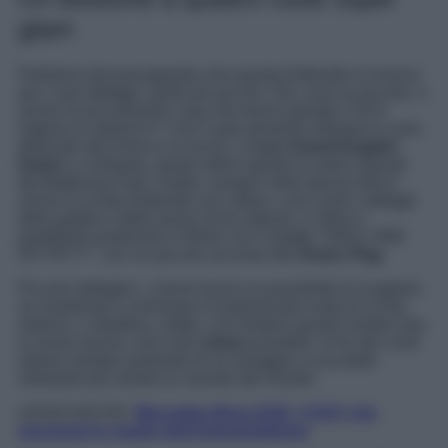
glam
Partiamo dal presupposto che questa Defender è iconica
per i suoi dettagli, quelli più piccoli. Già, sono le piccole, e
anche le piccolissime cose che fanno grande il SUV
inglese (o italiano?). Così l’auto presenta rifiniture in nero
dedicate alla livrea e ai cerchi, e degli
inserti English
Green
a contrasto, questi ultimi ispirati ai colori naturali
del Battersea Park. Inoltre, sempre nella stessa tinta è
anche la scritta Defender sul cofano, così come i dettagli
della griglia e delle prese d’aria laterali, e infine il
portellone posteriore è rifinito con il badge “SW11 ONE
OF FIFTY”, con un piccolo accento alla
Union Flag
.
Piccolo dettaglio: i clienti hanno la possibilità di scegliere
se mantenere o eliminare la tradizionale ruota di scorta
esterna. L’obiettivo, infatti, e di rendere questo mostro (ma
in senso buono, eh) il più
urban
possibile. In fin dei conti
stiamo sempre parlando di un omaggio a una delle
metropoli più amate (e vissute) del mondo.
LEGGI ANCHE:
Mercedes-Benz EQS, il SUV che
riscriverà le regole dell’Automobilismo