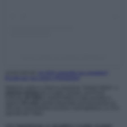
Un post condiviso da Land Rover (@landrover)
LEGGI ANCHE:
Un SUV compatto ma completo?
Eccolo qui, tra Lusso e Prestazioni
Mettiamo subito in chiaro la questione “limited edition”, o
edizione limitata
dir si voglia. Questa Land Rover
Defender
90 SW11
Limited Edition è stata prodotta in
appena
50 unità
, queste disponibili esclusivamente sul
mercato automobilistico tricolore. Dall’Inghilterra, un SUV
speciale per l’Italia.
Un bestione a quattro ruote super