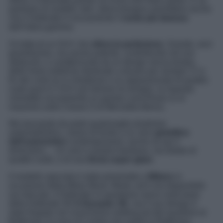
allora, è diventato presto un’icona nell’intero globo. E se
parliamo di modelli, beh, allora bisogna ammettere anche
che il Defender è sicuramente il
nome più famoso
dell’intera gamma.
Si tratta di un SUV che
sfiora la perfezione
. Grande, anzi
grandissimo, ma anche potente, confortevole nel suo
abitacolo, e caratterizzato da un design senza tempo,
delle linee estetiche destinate a durare per sempre. E in
fin dei conti se si chiedesse a un appassionato di quattro
ruote qual è il SUV più famoso di sempre, la risposta
virerebbe sicuramente su questa Land Rover (o al
massimo sulla Classe G di Mercedes-Benz).
Ma lasciando da parte qualsivoglia dualismo
automobilistico, siamo di fronte a un vero
gioiellino
dell’automotive
contemporaneo; anche se qui il
diminutivo… Un vero e proprio bestione, ma dotato di
quattro ruote, e di una
livrea super glam
.
Il modello speciale è stato presentato a
Milano
in
occasione della Milan Music Week, ed è ora disponibile
sul mercato. Il Defender in questione nasce sulla base
della Defender 90
X-Dynamic SE
, ma il suo design è
stato forgiato nel vivacissimo melting pot del quartiere di
Battersea; la zona di Londra che ospita la Battersea