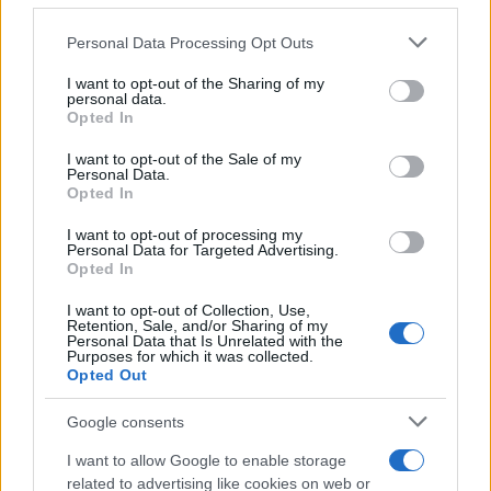
Personal Data Processing Opt Outs
This information may also be disclosed by us to third parties
on the IAB’s List of Downstream Participants that may further
I want to opt-out of the Sharing of my
disclose it to other third parties.
personal data.
Opted In
Please note that this website/app uses one or more Google
services and may gather and store information including but
I want to opt-out of the Sale of my
Personal Data.
not limited to your visit or usage behaviour. You may click to
Opted In
grant or deny consent to Google and its third-party tags to
use your data for below specified purposes in below Google
Leggi anche
I want to opt-out of processing my
consent section.
Personal Data for Targeted Advertising.
Opted In
I want to opt-out of Collection, Use,
Accessori
Retention, Sale, and/or Sharing of my
Personal Data that Is Unrelated with the
Wanda Nara mostra sui social
Purposes for which it was collected.
la sua Chanel bag che vale
Opted Out
una fortuna: quanto costa?
Google consents
I want to allow Google to enable storage
Viaggi
related to advertising like cookies on web or