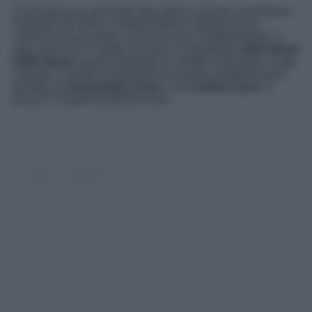
Comunque sia, tornando alla vettura; questa Land Rover
Defender 90 SW11 Limited Edition è dotata di una
motorizzazione green, anche se non completamente. A
dare vita al SUV, infatti, troviamo il propulsore
mild-hybrid
D200 diesel
, questo abbinato al cambio automatico a otto
velocità, in grado di garantire una guida semplicemente
perfetta, tra
prestazioni al top
e un
comfort unico
. Il
prezzo? Si parte da 86.814 euro.