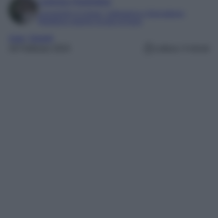
Lorenzo Fiorentino
Laureando in Lingue, Letteratura e Giornalismo
Redattore esperto di auto di lusso
Auto
, 
Gioielli
26 Febbraio 2024
Lettura: 4 minuti