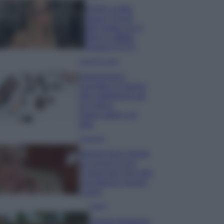
Diletta Leotta
segue il trend
dell’estate con il
bikini a effetto
lingerie FOTO
Case Di Lusso
Organizzare i
cosmetici in bagno:
idee intelligenti per
un ordine
impeccabile e di
stile
Accessori
Wanda Nara mostra
sui social la sua
Chanel bag che vale
una fortuna: quanto
costa?
Viaggi
Il borgo fantasma