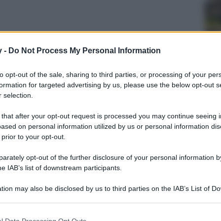
y -
Do Not Process My Personal Information
to opt-out of the sale, sharing to third parties, or processing of your per
formation for targeted advertising by us, please use the below opt-out s
 selection.
 that after your opt-out request is processed you may continue seeing i
ased on personal information utilized by us or personal information dis
ima edizione del Festival del Cinema di
 prior to your opt-out.
ti vintage da sogno.
rately opt-out of the further disclosure of your personal information by
he IAB’s list of downstream participants.
tion may also be disclosed by us to third parties on the IAB’s List of 
 that may further disclose it to other third parties.
 that this website/app uses one or more Google services and may gath
l Data Processing Opt Outs