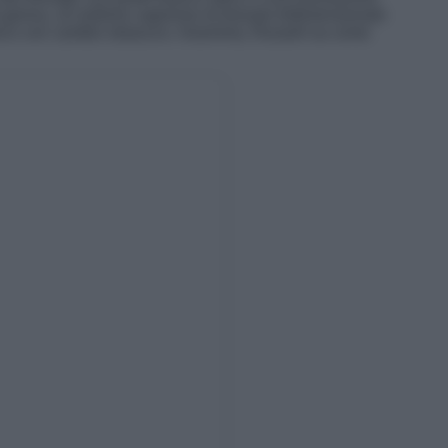
 gonna, un turbinio vaporoso di tessuto tridimensionale
anco con cambio strascico. Insomma, Russell sa come