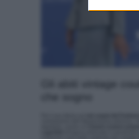
Gli abiti vintage cou
che sogno
Per il suo ritorno sul
red carpet del Festival
commissione dell’ottantunesima edizione, l’a
repertorio, ovvero un
Chanel couture primav
Lagerfeld
all’epoca indossato in passerella 
creazione a più livelli, partendo dal corpetto