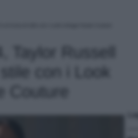
è un’icona di stile con i Look vintage Haute Couture
, Taylor Russell
stile con i Look
e Couture
Le