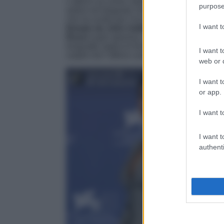
L’attrice sa come catalizzare l’attenzione di tu
purpose
sobrio ed elegante che mettono in luce la su
che ha scelto per l’occasione. L’arrivo di Rus
I want 
firmato da John Galliano primavera/estat
Rossi
super glamour. La giacca in stile corpe
longuette segna le forme avvolgendole come 
I want t
carpet che l’attrice canadese dà il suo megli
web or d
I want t
or app.
I want t
I want t
authenti