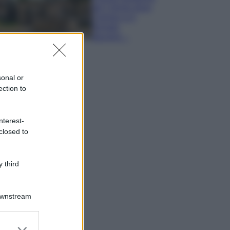
del Cilento dove
il tempo si è
fermato
davvero…
sonal or
ection to
nterest-
closed to
 third
Downstream
er and store