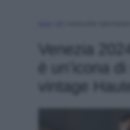
Home
»
VIP
»
Venezia 2024, Taylor Russell 
Venezia 2024
è un’icona di 
vintage Haut