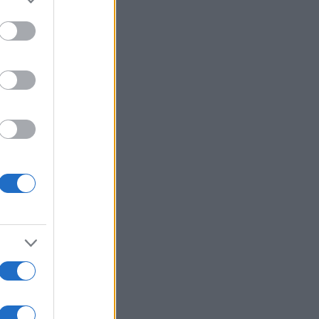
to grant or
ed purposes