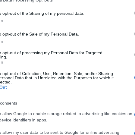
including but not limited to your visit or usage behaviour. You may click 
 to Google and its third-party tags to use your data for below specifi
o opt-out of the Sharing of my personal data.
ogle consent section.
In
o opt-out of the Sale of my Personal Data.
In
to opt-out of processing my Personal Data for Targeted
ing.
In
in
Bones and All
di Luca Guadagnino,
Taylor Russell
o opt-out of Collection, Use, Retention, Sale, and/or Sharing
ersonal Data that Is Unrelated with the Purposes for which it
qualità di giudice e il suo ingresso in scena è, a dir poco,
lected.
osi
abiti vintage haute couture
ed è la regina dello stile.
Out
orno di Taylor Russell
consents
o allow Google to enable storage related to advertising like cookies on
All
, apprezzata pellicola firmata da Luca Guadagnino,
evice identifiers in apps.
lla precedente edizione del Festival del Cinema di
fficiale della mostra cinematografica più glamour.
o allow my user data to be sent to Google for online advertising