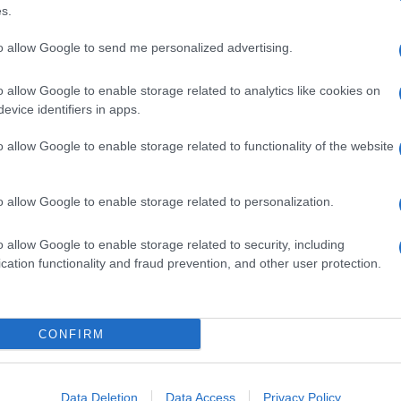
tti i presenti, con i suoi capelli taglio pixie e il make-up
s.
a naturale bellezza, ma soprattutto con i
look vintage
sell, infatti, è segnato da un meraviglioso
abito vintage
to allow Google to send me personalized advertising.
e 1995
, al quale ha abbinato un paio di
scarpe Gianvito
tto è enfatizzata dallespalline strutturate mentre la gonna
un guanto, una vera e propria visione. Ma è sul red
o allow Google to enable storage related to analytics like cookies on
o.
evice identifiers in apps.
o allow Google to enable storage related to functionality of the website
o allow Google to enable storage related to personalization.
o allow Google to enable storage related to security, including
cation functionality and fraud prevention, and other user protection.
CONFIRM
Data Deletion
Data Access
Privacy Policy