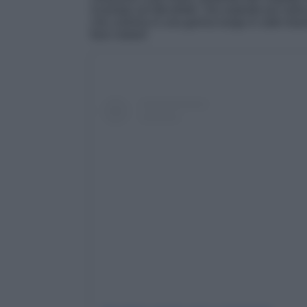
ricamata sul décolleté, che esplode poi nella
che culmina in una gonna lunga in satin bi
farsi notare!