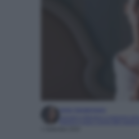
Irene Sangermano
Laureata in letteratura e traduzione inter
Esperta in moda e mondo dello spettaco
1 Settembre 2024