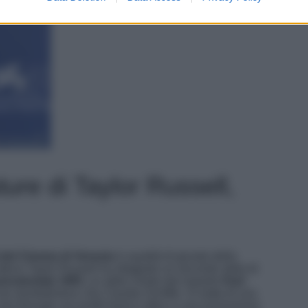
ture di Taylor Russell,
 del Cinema di Venezia
in qualità di giurato della
ttrice Taylor Russell ha sfoggiato un secondo abito di
era/estate 1993
, un abito creato dal maestro
Karl
da nientedimeno che Claudia Schiffer. Si tratta di una
 see through con profili bianco ottico e una lavorazione