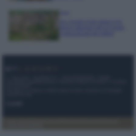
Viaggi
Qui i borghi d’arte italiani che
stanno attirando tutti gli esperti
e appassionati del settore
© – My Luxury – Anicaflash S.r.l. – P.Iva 01816001000 – Testata
Giornalistica registrata presso il Tribunale ordinario di Roma, n° 112/2022
del 21/07/2022
Anicaflash S.r.l detiene i diritti di utilizzo di tutti i contenuti e le immagini
presenti nel sito
Contatti
Privacy Policy
Preferenze privacy
Mappa del sito
Chi siamo
Redazione
Codice Etico
Pubblicità