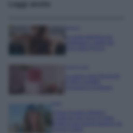
Leggi anche
Bellezza
La guida definitiva per
proteggere i capelli dal
cloro della Piscina
Case Di Lusso
La nuova cassa Bluetooth
di IKEA: portatile
economica e di design
Moda
Chiara Ferragni sfoggia il
coordinato due pezzi di super
tendenza per questa stagione: da
copiare subito!