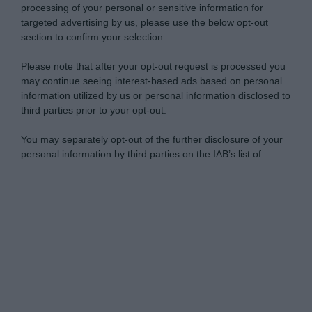
processing of your personal or sensitive information for
targeted advertising by us, please use the below opt-out
section to confirm your selection.
Please note that after your opt-out request is processed you
may continue seeing interest-based ads based on personal
information utilized by us or personal information disclosed to
third parties prior to your opt-out.
You may separately opt-out of the further disclosure of your
personal information by third parties on the IAB’s list of
downstream participants.
Personal Data Processing Opt Outs
This information may also be disclosed by us to third parties
on the IAB’s List of Downstream Participants that may further
I want to opt-out of the Sharing of my
disclose it to other third parties.
personal data.
Opted In
Please note that this website/app uses one or more Google
services and may gather and store information including but
I want to opt-out of the Sale of my
Personal Data.
not limited to your visit or usage behaviour. You may click to
Opted In
grant or deny consent to Google and its third-party tags to
use your data for below specified purposes in below Google