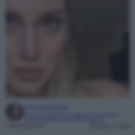
Irene Sangermano
Laureata in letteratura e traduzione interculturale
Esperta in moda e mondo dello spettacolo
7 Novembre 2022
Lettura: 2 minuti