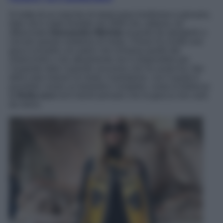
Si tratta di un marchio di street wear londinese e giovane,
dato che è stato fondato nel 2009 che, tuttavia, ha
affascinato
Alessandro Michele
al punto da spingerlo a
cercare questo sodalizio di moda. Chiara ha scelto una
giacca di pelle con patch che richiama quelle dei
motociclisti e che attualmente non è disponibile per
l’acquisto dato il grande successo che ha avuto tra i fan
della nota maison di moda. Il pantalone, con il quale è
possibile creare un fantastico completo, costa la bellezza
di
8mila euro
ed è facile pensare che la giacca non sarà
da meno.