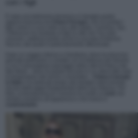
con i figli
È stata una bellissima domenica in famiglia quella
appena trascorsa da
Chiara Ferragni
, che ha portato i
figli Leone e Lucia nella sua città natale, Cremona. Qui,
l’influencer ha mostrato ai figli la città che l’ha vista
crescere, riabbracciando anche la sua tata d’infanzia
Nuccia, alla quale è particolarmente affezionata.
Dopo un viaggio intenso in Giordania, dove ha trascorso
giornate bellissime a contatto con le bellezze del deserto
e con il meraviglioso paesaggio della città di Petra e del
Mar Morto – dove ha potuto lanciarsi in un ultimi tuffo viste
le temperature miti anche a novembre –
Chiara è tornata
in Italia
e ha dedicato tempo alla famiglia ripercorrendo
alcune delle tappe fondamentali della sua infanzia. Per
farlo, la biondissima di Cremona ha scelto un
look
che
sembra semplice all’apparenza e che invece è
costosissimo
.