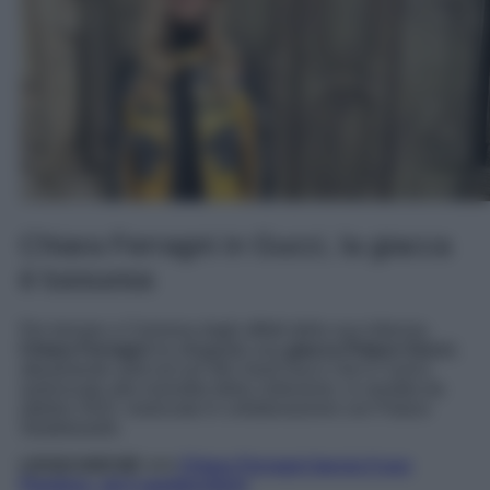
Chiara Ferragni in Gucci, la giacca
è lussuosa
Per tornare a Cremona dagli affetti della sua infanzia,
Chiara Ferragni
ha sfoggiato una
giacca Palace Gucci
,
attualmente sold out sul sito Vault Gucci che è l’unico
autorizzato alla rivendita della collezione, in vendita da
ottobre 2022, realizzata in collaborazione con Palace
Skateboards.
LEGGI ANCHE >>>
Chiara Ferragni lancia il suo
Pandoro, ed è spettacolare!