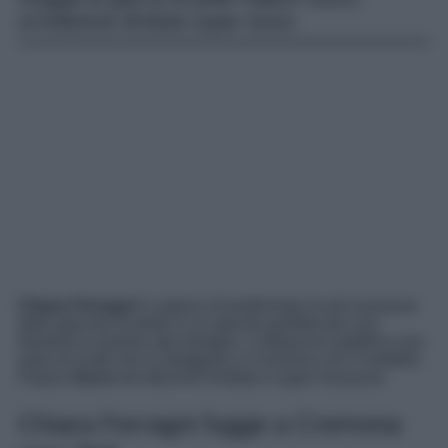
un’edizione limitata super lusso.
Chiara Ferragni
è capace di trasformare la più lussuosa
delle giacche di pelle in un articolo perfetto per una
domenica insieme alla famiglia. L’influencer pubblica una
serie di scatti che la ritraggono a Cremona con il modello
Palace
Gucci
ad edizione limitata e super lussuosa.
Chiara Ferragni fugge a Cremona