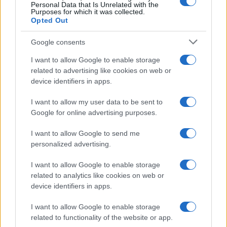
la sua Chanel bag che vale
Personal Data that Is Unrelated with the
Purposes for which it was collected.
una fortuna: quanto costa?
Opted Out
Google consents
Viaggi
I want to allow Google to enable storage
Il borgo fantasma del
related to advertising like cookies on web or
Cilento dove il tempo si è
fermato davvero…
device identifiers in apps.
I want to allow my user data to be sent to
Google for online advertising purposes.
I want to allow Google to send me
personalized advertising.
© – My Luxury – Anicaflash S.r.l. – P.Iva 01816001000 – Testata
Giornalistica registrata presso il Tribunale ordinario di Roma, n° 112/2022
I want to allow Google to enable storage
del 21/07/2022
related to analytics like cookies on web or
Anicaflash S.r.l detiene i diritti di utilizzo di tutti i contenuti e le immagini
presenti nel sito
device identifiers in apps.
Contatti
I want to allow Google to enable storage
related to functionality of the website or app.