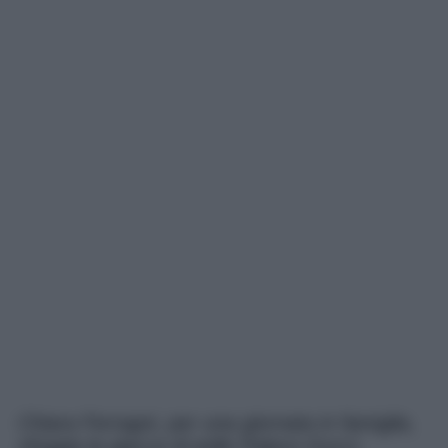
Chiara Ferragni, per una giornata in famiglia,
sfoggia la giacca di pelle Palace Gucci,