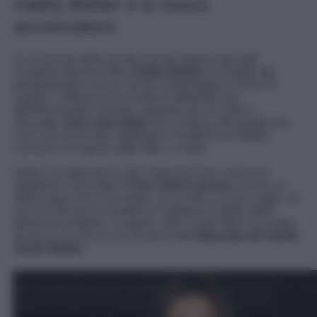
Hailey Bieber e la nuova
acconciatura
In occasione della serata evento organizzata dall’
Academy Musem Gala,
Hailey Bieber
ha stupito tutti
presentandosi con un nuovo e meraviglioso colore di
capelli. L’influencer ha scelto di abbandonare
definitivamente il biondo, optando per un caldo e
sensuale
color cioccolato
che si sposa alla perfezione
con il suo incarnato, mettendo in evidenza le labbra
carnose e le sopracciglia folte e curate.
Hailey ha abbinato la sua chioma ad una creazione
elegante e sensuale di
Yves Saint Laurent
, ovvero un
abito lungo color cioccolato, con scollo a cuore e tagli cut-
out che lasciano in evidenza l’addome scolpito della
bellissima modella. A stupire, oltre il look divino di Hailey
anche la vicinanza con la storica
ex fidanzata del marito
Justin Bieber
.