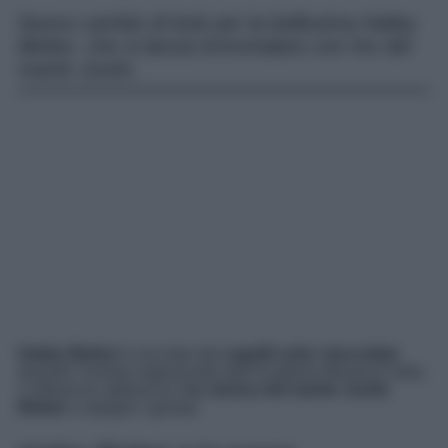
Nuovo cambio di look per la bellissima Hailey
Bieber, che si lascia immortalare con l’ex del
marito Justin.
Hailey Bieber
è una dea dai
capelli color cioccolato
durante l’evento organizzato dall’Academy Museum Gala.
L’influencer abbraccia l’
ex storica del marito Justin
Bieber
e spegne i gossip.