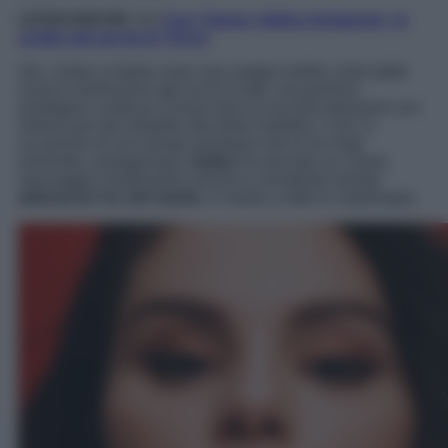
LEGGI ANCHE >>>
Can Yaman riattiva Instagram, lo
scatto dal set de El Turco
Ora, Justin e Hailey sono una coppia solida, unita dalle
nozze e bellissima agli occhi di tutti, ma qualche
nostalgico continua a tirare fuori la vecchia relazione con
Selena per dar dispetto alla bella modella. Così, in
occasione di una serata mondana che le ha viste
entrambe, protagoniste,
Hailey
ha lanciato un chiaro
messaggio mostrandosi serena e sorridente mentre
abbraccia l’ex del marito
, in barba a tutte le malelingue.