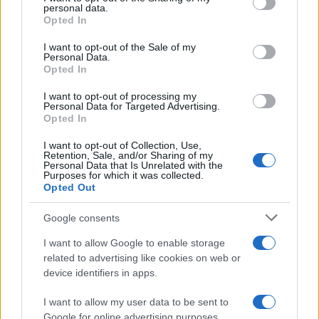
disclose it to other third parties.
personal data.
Opted In
Please note that this website/app uses one or more Google
Viaggi
services and may gather and store information including but
I want to opt-out of the Sale of my
Personal Data.
not limited to your visit or usage behaviour. You may click to
Il borgo fantasma del
Opted In
grant or deny consent to Google and its third-party tags to
Cilento dove il tempo si è
use your data for below specified purposes in below Google
fermato davvero…
I want to opt-out of processing my
consent section.
Personal Data for Targeted Advertising.
Opted In
I want to opt-out of Collection, Use,
Retention, Sale, and/or Sharing of my
Personal Data that Is Unrelated with the
Purposes for which it was collected.
Opted Out
© – My Luxury – Anicaflash S.r.l. – P.Iva 01816001000 – Testata
Giornalistica registrata presso il Tribunale ordinario di Roma, n° 112/2022
del 21/07/2022
Google consents
Anicaflash S.r.l detiene i diritti di utilizzo di tutti i contenuti e le immagini
presenti nel sito
I want to allow Google to enable storage
Contatti
related to advertising like cookies on web or
device identifiers in apps.
Privacy Policy
Preferenze privacy
Mappa del sito
Chi siamo
Redazione
I want to allow my user data to be sent to
Codice Etico
Pubblicità
Google for online advertising purposes.