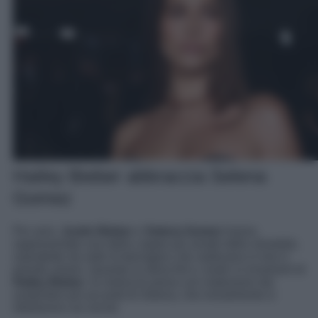
Hailey Bieber abbraccia Selena
Gomez
Per anni,
Justin Bieber
e
Selena Gomez
hanno
rappresentato una della coppie più amate dello showbitz,
soprattutto da orde di teenagers che vedevano in loro il
grande amore. Quando la storia finì e Justin si innamorò di
Hailey Bieber
, la notizia fu presa con malessere dai
sostenitori più accaniti di Selena, che inizialmente si
ribellarono sui social.