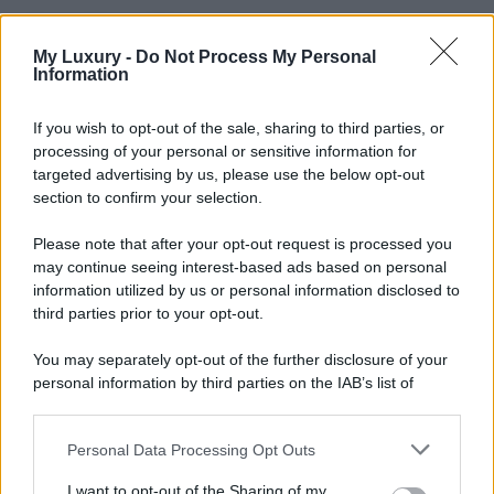
Leggi anche
My Luxury -
Do Not Process My Personal
Information
Moda
If you wish to opt-out of the sale, sharing to third parties, or
processing of your personal or sensitive information for
Diletta Leotta segue il trend
dell’estate con il bikini a
targeted advertising by us, please use the below opt-out
effetto lingerie FOTO
section to confirm your selection.
Please note that after your opt-out request is processed you
may continue seeing interest-based ads based on personal
Case Di Lusso
information utilized by us or personal information disclosed to
Organizzare i cosmetici in
third parties prior to your opt-out.
bagno: idee intelligenti per un
ordine impeccabile e di stile
You may separately opt-out of the further disclosure of your
personal information by third parties on the IAB’s list of
downstream participants.
Accessori
Wanda Nara mostra sui social
Personal Data Processing Opt Outs
This information may also be disclosed by us to third parties
la sua Chanel bag che vale
on the IAB’s List of Downstream Participants that may further
una fortuna: quanto costa?
I want to opt-out of the Sharing of my