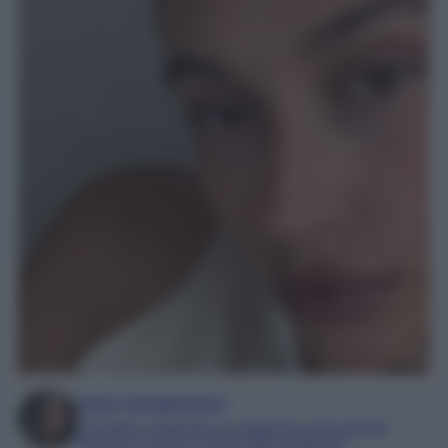
Irene Sangermano
Laureata in letteratura e traduzione interculturale
Esperta in moda e mondo dello spettacolo