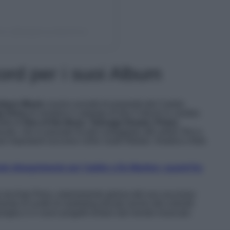
ons (@katyperrycollections)
cord per i suoi Album
itmus Music
ovvero società di proprietà del Carlyle
y Perry
di vendere il catalogo di ben 5 dischi in cambio
iritti di
One of the Boys, Teenage Dream, Prism,
le, che in passato ha già corteggiato altri artisti, fino a
ro più importanti successi come Justin Bieber, Shakira e Bob
de dimagrimento per l’addio a De Martino: quanti Kg
 da Katy Perry, notoriamente gelosa del suo successo
ente di scelte di marketing dovute anche alla volontà
amiglia e in nuovi progetti lontani dal mondo musicale.