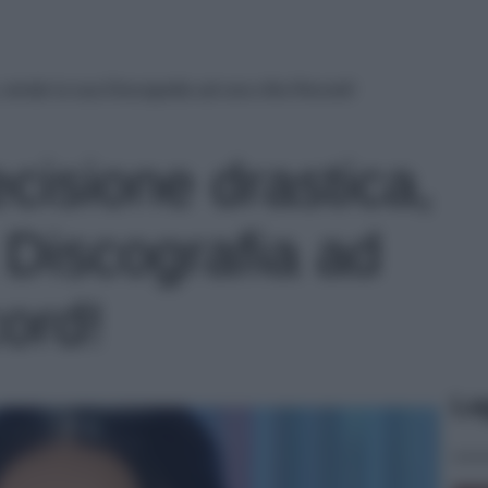
 vende la sua Discografia ad una cifra Record!
cisione drastica,
 Discografia ad
ord!
Le