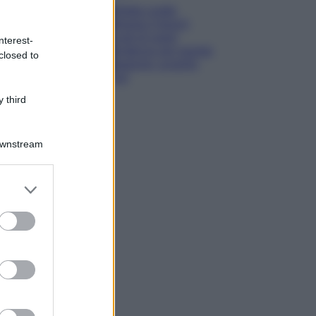
Diletta Leotta
sfoggia il beach
Look di super
nterest-
tendenza per questa
closed to
stagione: scoprilo
qui!
 third
Downstream
er and store
to grant or
ed purposes