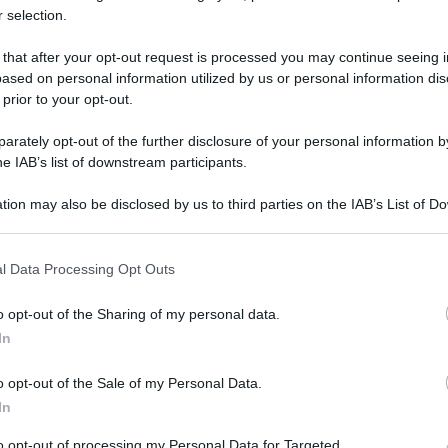
 selection.
 that after your opt-out request is processed you may continue seeing i
ased on personal information utilized by us or personal information dis
 prior to your opt-out.
rately opt-out of the further disclosure of your personal information by
he IAB’s list of downstream participants.
tion may also be disclosed by us to third parties on the IAB’s List of 
 that may further disclose it to other third parties.
 that this website/app uses one or more Google services and may gath
l Data Processing Opt Outs
tmus Music per una cifra assurda, ecco
including but not limited to your visit or usage behaviour. You may click 
 to Google and its third-party tags to use your data for below specifi
o opt-out of the Sharing of my personal data.
ogle consent section.
In
o opt-out of the Sale of my Personal Data.
In
to opt-out of processing my Personal Data for Targeted