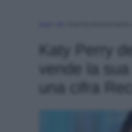
Home
»
VIP
»
Katy Perry decisione drastica,
Katy Perry de
vende la sua
una cifra Rec