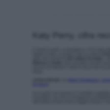
Un post condiviso da Katy Perry Collecti
Katy Perry, cifra re
È Hank Forsyth, co-fondatore e CEO della
L
Global Credit, a rendere nota la scelta di
Kat
della cifra record di
225 milioni di dollar
i. I d
Witness e Smile
sono ora della società musica
riuscire ad ottenere i diritti di alcuni dei lo
Dylan.
LEGGI ANCHE >>>
Belen Rodriguez, gran
ha perso
Una scelta che nessuno si sarebbe aspettato
incredibile, ma che è conseguenza probabilm
dell’artista di trascorrere maggior tempo in f