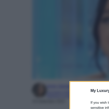
Irene Sangermano
My Luxur
Laureata in letteratura e traduzione inter
Esperta in moda e mondo dello spettaco
19 Settembre 2023
If you wish 
sensitive in