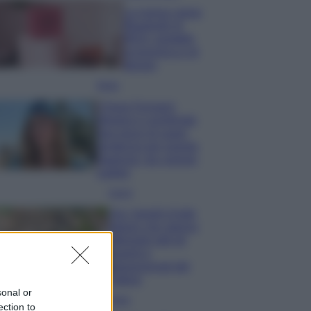
La nuova cassa
Bluetooth di
IKEA: portatile
economica e di
design
Moda
Chiara Ferragni
sfoggia il coordinato
due pezzi di super
tendenza per questa
stagione: da copiare
subito!
Viaggi
Qui i borghi d’arte
italiani che stanno
attirando tutti gli
esperti e
appassionati del
settore
sonal or
Moda
ection to