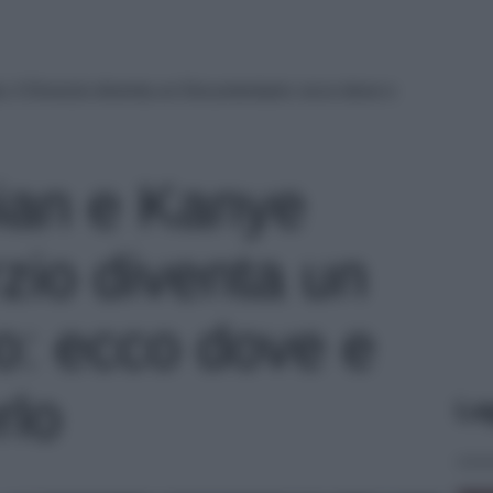
 il Divorzio diventa un Documentario: ecco dove e
ian e Kanye
rzio diventa un
: ecco dove e
rlo
Le