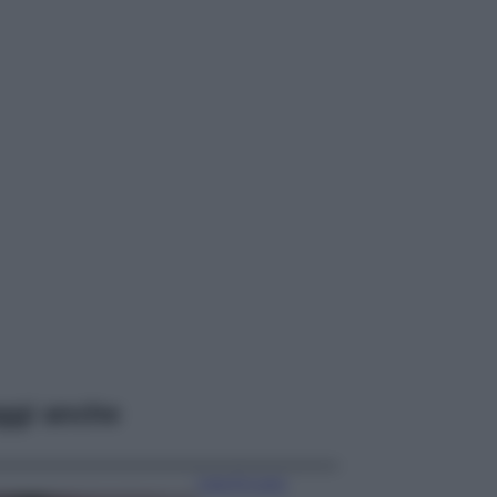
ggi anche
Case Di Lusso