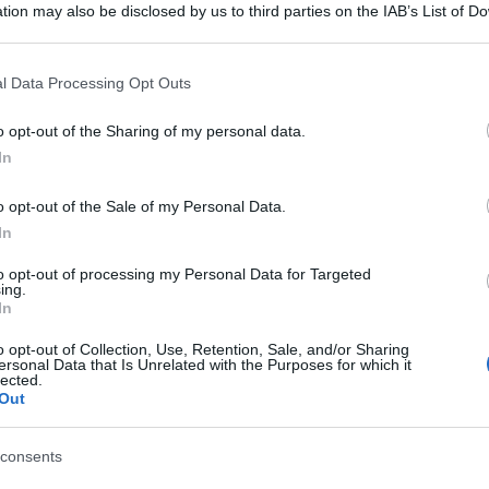
tion may also be disclosed by us to third parties on the IAB’s List of 
culturale
lo
 that may further disclose it to other third parties.
Lettura: 4 minuti
 that this website/app uses one or more Google services and may gath
l Data Processing Opt Outs
including but not limited to your visit or usage behaviour. You may click 
 to Google and its third-party tags to use your data for below specifi
o opt-out of the Sharing of my personal data.
ogle consent section.
In
o opt-out of the Sale of my Personal Data.
In
to opt-out of processing my Personal Data for Targeted
ing.
In
o opt-out of Collection, Use, Retention, Sale, and/or Sharing
ersonal Data that Is Unrelated with the Purposes for which it
lected.
Kim Kardshian e Kanye West, diventa un
Out
osto su Discovery +.
consents