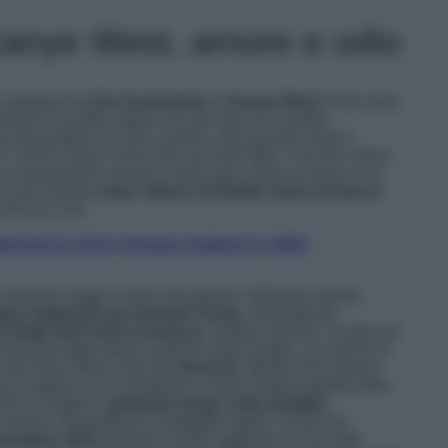
anye West, amore e odio
 rapporto tra
Kim Kardashian
e
Kanye West
? Nel corso
fluencer ha fatto capire che per anni si è sentita
a vita pubblica e nella carriera. Ma quando inizia il
 È il 2016, dopo l’arrivo del secondo figlio, che Kim viene
 per esaurimento nervoso. Dopo aver avuto un terzo e un
i aver trovato
sotto l’albero di Natale azioni di alcuni
arriva la crisi.
cono la crisi e tornano insieme in video
tudi di Legge e inizia ad aiutare i detenuti, mentre
na elettorale per Donald Trump
, ammettendo
 degli Stati Uniti d’America
. Vedute diverse, la presa di
discosta dagli ideali condivisi dalla moglie, ma anche la
 alla firma delle carte del
divorzio
. Mentre Kim rimane
a il rapper, lui si comporta in modo orribile pubblicando
dell’ex moglie e
gettando fango sulla famiglia
 Jenner. Nonostante la battaglia legale, Kanye ha
ovembre 2022
quando è stato raggiunto un accordo