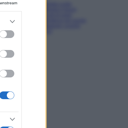
Downstream
Diletta Leotta
sfoggia il beach
Look di super
er and store
tendenza per questa
to grant or
stagione: scoprilo
ed purposes
qui!