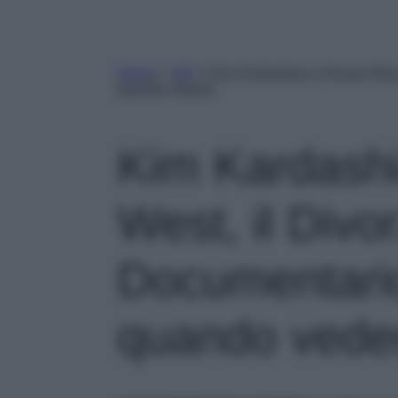
Home
»
VIP
»
Kim Kardashian e Kanye West,
quando vederlo
Kim Kardash
West, il Divo
Documentario
quando vede