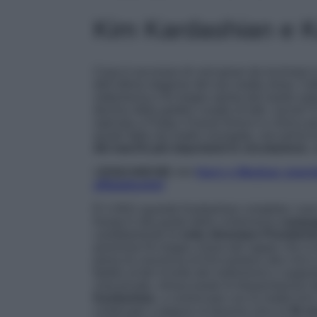
Kim Kardashian e K
Cosa è successo di così grave da incrinare il
dell’ultima stagione del suo reality show, l’in
sottomessa e fin troppo spinta dal marito nell
declino della golden couple di tutti i social?
rapinata a Parigi e Kanye finisce in clinica
quarto figlio da madre surrogata, non prima d
dei marchi più importanti in circolazione
, 
L
EGGI ANCHE >>>
Harry e Meghan smentis
affiatatissimi!
È il 2021 quando Kardashian completa i suoi s
Kanye è alla guida della controversa
campag
candidamente di
voler diventare Presidente
posizione fin troppo chiara del rapper che si 
presa di coscienza di Kim portano alla crisi e
fedele al bel ricordo del matrimonio e support
chat private, minacciando le frequentazioni 
Kardashian
, a cominciare con la madre Kris
continuato a opporsi al divorzio sino al
30 n