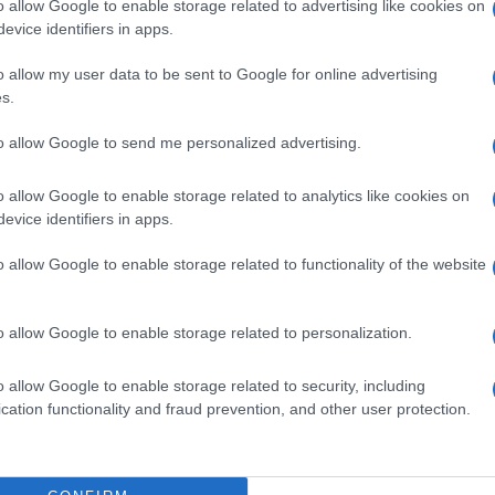
o allow Google to enable storage related to advertising like cookies on
evice identifiers in apps.
o allow my user data to be sent to Google for online advertising
s.
to allow Google to send me personalized advertising.
o allow Google to enable storage related to analytics like cookies on
evice identifiers in apps.
o allow Google to enable storage related to functionality of the website
o allow Google to enable storage related to personalization.
l titolo del
documentario
che si occuperà di ripercorrere
una delle influencer più famose del mondo e il noto rapper
o allow Google to enable storage related to security, including
4 in Italia al
divorzio
burrascoso e pieno di polemiche.
cation functionality and fraud prevention, and other user protection.
entario più atteso del momento? Scopriamolo insieme.
anye West, “ci eravamo