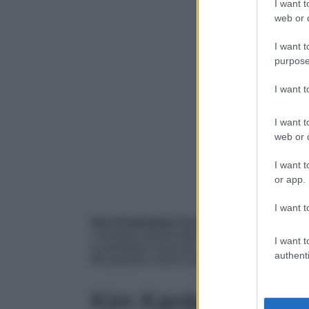
I want t
web or d
I want t
purpose
I want 
I want t
web or d
I want t
or app.
I want t
Kim Kardashian Vs Kanye West
, è questo i
i momenti salienti della lunga relazione tra 
I want t
e produttore musicale, dal matrimonio nel 201
authenti
Ma quando e dove sarà disponibile il docum
Kim Kardashian e K