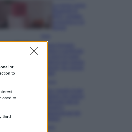
La nuova cassa
Bluetooth di
IKEA: portatile
economica e di
design
Moda
Chiara Ferragni
sfoggia il coordinato
due pezzi di super
tendenza per questa
sonal or
stagione: da copiare
subito!
ection to
Viaggi
Qui i borghi d’arte
nterest-
italiani che stanno
closed to
attirando tutti gli
esperti e
appassionati del
 third
settore
Moda