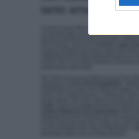
tanto amati”
Correva l’anno 2003 quando
Kim Kardashi
sul set del video musicale di Brandy molto am
avranno realmente modo di parlarsi, collabor
Kim e Kanye, scocca il cosiddetto
colpo di 
la prima comparsa di Kanye nella serie televi
l’ufficializzazione della frequentazione tra i
DASH, Kim e la sorella Kourtney chiedono aiu
propensione alla moda.
Ma l’anno successivo West non può fare null
sposasse il cestista
Kris Humphries.
Matrimo
Kardashian di nuovo nell’orbita del rapper. Pe
unirsi a lui: colpo di scena, l’influencer ca
un po’ pazzo. Nel 2011 arriva il coming out
Cold
e annuncia pubblicamente di essersi in
vestiva Givenchy con il pancione
della Kar
proposta di nozze di Kanye che l’ha sorpresa c
di San Francisco per fare centro nel cuore d
cornice fiorentina del Forte di Belvedere, il
m
benedetto dalla voce di Andrea Bocelli.