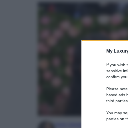
My Luxur
If you wish 
sensitive in
confirm your
Please note
based ads b
third parties
You may sepa
parties on t
Irene Sangermano