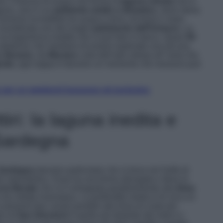
rio. Il bacino di acqua che forma la
laguna veneta
non è
guna, anzi è un
ambiente umido e dinamico
, dove storia
rmonia incredibile tra acqua e terra, tra fiumi e mare.
considerata uno dei luoghi
patrimonio dell’Unesco
. La
un’esperienza inedita che si può fare in barca. Quasi
50
 artistiche che meritano di essere esplorate una ad una.
ta
Burano
, da
Murano
culla dell’arte vetraia all’ isola che
nole,
ogni tappa è davvero un momento che nessuno può
he per un weekend lussuoso ed esclusivo
iri: la laguna inedita e
 Sardegna
Sardegna
davvero particolare che si trova nel Golfo di
lo naturalistico. Essa ha una forma allungata e deve la
ia litorale
che si è sviluppata parallelamente alla
linea
na stretta insenatura. La profondità media è di circa un
presenti due canali paralleli alla linea di costa più
no di
San Giovanni
è quello più distante dal mare e i