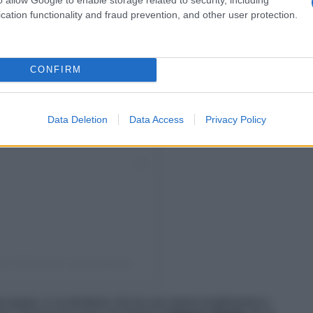
cation functionality and fraud prevention, and other user protection.
CONFIRM
Data Deletion
Data Access
Privacy Policy
eta (@diportisti_lagunaveneta)
o paese, è un territorio che ha una storia lunghissima e