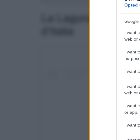
Opted 
La Laguna di Venezi
Google 
d’Italia
I want t
web or d
I want t
purpose
I want 
I want t
web or d
I want t
or app.
I want t
I want t