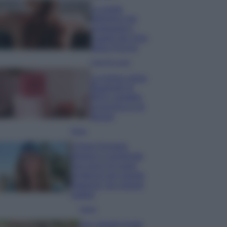
La guida
definitiva per
proteggere i
capelli dal cloro
della Piscina
Case Di Lusso
La nuova cassa
Bluetooth di
IKEA: portatile
economica e di
design
Moda
Chiara Ferragni
sfoggia il coordinato
due pezzi di super
tendenza per questa
stagione: da copiare
subito!
Viaggi
Qui i borghi d’arte