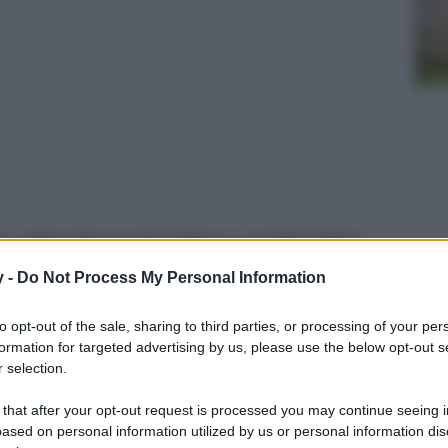
i, colori che si mescolano e un’atmosfera
ambiente davvero unico. In Italia esistono
y -
Do Not Process My Personal Information
sere esplorate, scopriamole…
to opt-out of the sale, sharing to third parties, or processing of your per
formation for targeted advertising by us, please use the below opt-out s
 selection.
 that after your opt-out request is processed you may continue seeing i
ased on personal information utilized by us or personal information dis