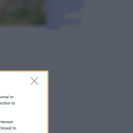
italiani che stanno
attirando tutti gli
esperti e
appassionati del
settore
sonal or
ection to
nterest-
closed to