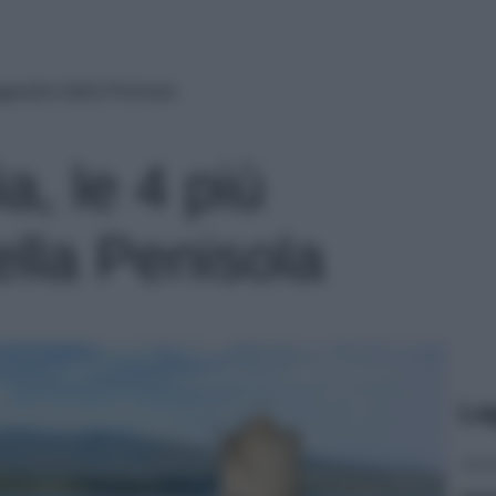
uggestive della Penisola
a, le 4 più
ella Penisola
Le