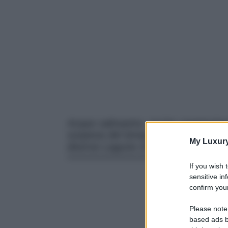
Acque salmastre, ricche vegetazion
sospesa del tempo: la Laguna è un 
My Luxur
diverse Lagune che meritano di es
If you wish 
sensitive in
confirm your
Please note
based ads b