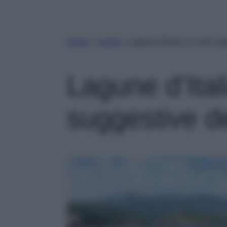
Home
»
Viaggi
»
Lagune d’Italia, le 4 più s
Lagune d’Itali
suggestive d