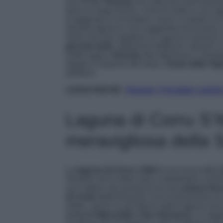
che rende
Venezia
una città fuori dall’ordina
però un luogo fermo, come di solito è una la
e leggenda si incontrano, dove si respira un’a
Questa laguna è così suggestiva da essere 
visita che può regalare la Laguna è davvero 
piccole isole
, tantissime bellezze naturali e
Dalla regina
Venezia
alla deliziosa e colora
regala il massimo del relax,
l’isola delle Vig
perdersi.
LEGGI ANCHE:
Venezia, 5 location unic
Laguna di Corru S’Itt
meravigliosa della
La
laguna di Corru s’Ittiri
è una zona della
Oristano ed è molto nota e importante a livel
sua origine alla presenza di una
estesa frecc
di costa
determinando così la formazione di u
metro, anche se all’interno della laguna sono 
profondi
Marceddì e San Giovanni.
Lo stag