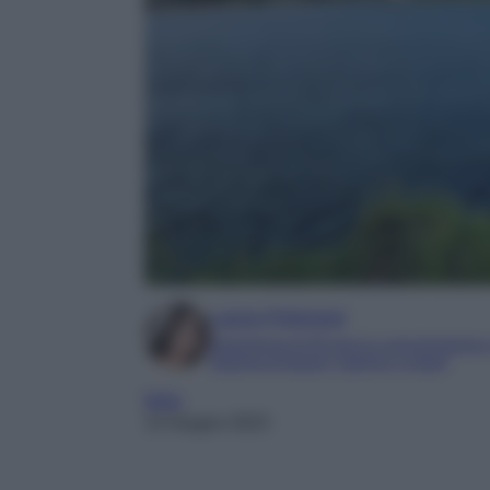
Laura Pistonesi
Esperienza di 20 anni in comunicazione
Esperta di beauty, fashion e viaggi
Italia
13 Giugno 2023