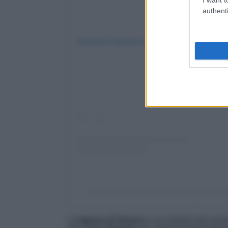
authenti
Visualizza questo post su Instagram
Un post condiviso da Diportisti Laguna Ven
La
laguna di Venezi
a è un simbolo del nostr