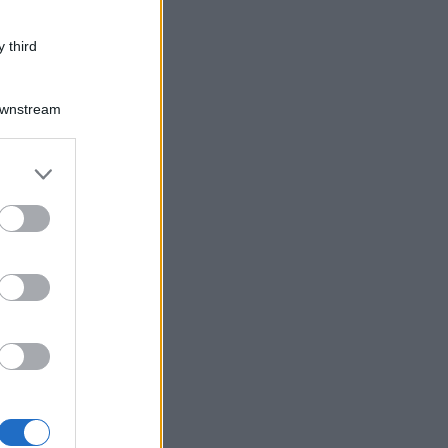
 third
Downstream
er and store
to grant or
ed purposes