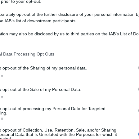
 prior to your opt-out.
rately opt-out of the further disclosure of your personal information by
he IAB’s list of downstream participants.
tion may also be disclosed by us to third parties on the IAB’s List of 
 that may further disclose it to other third parties.
 that this website/app uses one or more Google services and may gath
l Data Processing Opt Outs
including but not limited to your visit or usage behaviour. You may click 
 to Google and its third-party tags to use your data for below specifi
o opt-out of the Sharing of my personal data.
ogle consent section.
, che recano un fascino particolare.
Bacini costieri,
In
a salmastra
e hanno un’atmosfera così surreale, lenta
Italia quando si parla di
Laguna
sicuramente viene in
più grande del
Mar Mediterraneo
, ma in realtà esistono
o opt-out of the Sale of my Personal Data.
altrettanto affascinanti e suggestive e che meritano
In
 nella vita. Scopriamole insieme…
to opt-out of processing my Personal Data for Targeted
ing.
mosa d’Italia
In
dita e meravigliosa della Sardegna
 colori meravigliosi
o opt-out of Collection, Use, Retention, Sale, and/or Sharing
bolo della Maremma Toscana
ersonal Data that Is Unrelated with the Purposes for which it
lected.