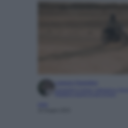
Lorenzo Fiorentino
Laureando in Lingue, Letteratura e Gior
Redattore esperto di auto di lusso
moto
10 Giugno 2023