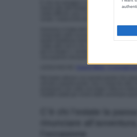
E che sia spiaggia o montagna non c’è nulla 
authenti
inermi alle alte temperature della stagione,
molto difficile; anzi, è si tratta di un’impresa
rende i motociclisti dei veri amanti dell’estate
Insomma si tratta dell’unico periodo in cui, 
osservato nelle scorse settimane, non ci si 
quelle fastidiose intemperie che rendono lett
caldo altro non è che un’ulteriore scusa per s
per le strade o i sentieri, sempre mantenendo 
una qualche sensazione di frescura invadere 
LEGGI ANCHE:
Caschi Moto, 4 consigli per
Ma basta adesso con queste parole che stan
arrivati a questo punto, non ci resta far altro
postazioni che vede una dopo l’altra le moto 
modelli adatti per vivere delle avventure pa
C’è chi l’estate la passa
rinunciare all’avventura
l’occasione