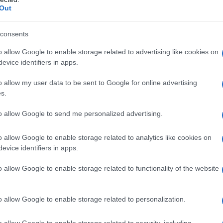
ntagne e sfrecciare in riva al mare, un nome che vale
Out
endere l’atmosfera ancora più cocente? Allora avete
portster!
consents
l massimo del comfort in sella è obbligatorio. E quindi…
o allow Google to enable storage related to advertising like cookies on
evice identifiers in apps.
 stagione? Ecco le moto
o allow my user data to be sent to Google for online advertising
s.
ate avventurosa…
to allow Google to send me personalized advertising.
ta lista troverà pane per i propri denti. Decine di decine
o allow Google to enable storage related to analytics like cookies on
te l’intero periodo estivo; e tutte queste (o quasi) non
evice identifiers in apps.
per essere più precisi e per mettere i cosiddetti puntini
io, l’aggiunta di una motocicletta non può far altro che
o allow Google to enable storage related to functionality of the website
iamo cercato di immaginare vari scenari estivi ai quali
 pareva essere il più indicato. Dalla città al mare, dalle
o allow Google to enable storage related to personalization.
ente delle lunghe autostrade; le quali si sa, in questi
o allow Google to enable storage related to security, including