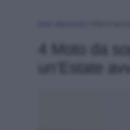
Home
»
Motori di lusso
»
4 Moto da sogno pe
4 Moto da so
un’Estate av