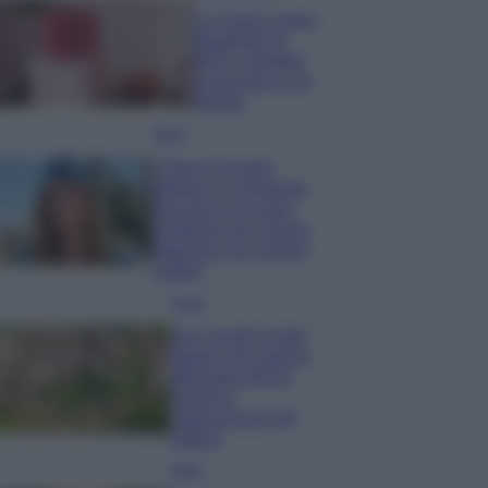
La nuova cassa
Bluetooth di
IKEA: portatile
economica e di
design
Moda
Chiara Ferragni
sfoggia il coordinato
due pezzi di super
tendenza per questa
stagione: da copiare
subito!
Viaggi
Qui i borghi d’arte
italiani che stanno
attirando tutti gli
esperti e
appassionati del
settore
Moda