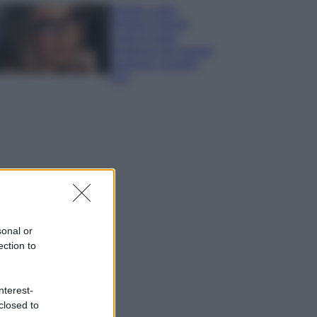
Diletta Leotta
sfoggia il beach
Look di super
tendenza per questa
stagione: scoprilo
qui!
sonal or
ection to
nterest-
closed to