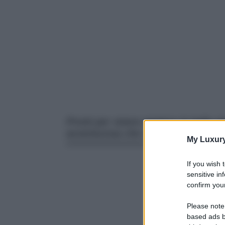
Pronti per vivere appieno la bella 
avventurosa che sta per iniziare!
My Luxur
If you wish 
sensitive in
confirm your
Please note
based ads b