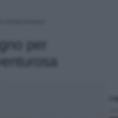
r un’Estate avventurosa
gno per
venturosa
Le