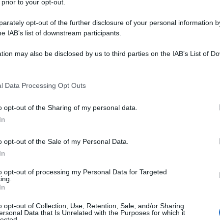
 prior to your opt-out.
rately opt-out of the further disclosure of your personal information by
he IAB’s list of downstream participants.
tion may also be disclosed by us to third parties on the IAB’s List of 
 that may further disclose it to other third parties.
 that this website/app uses one or more Google services and may gath
l Data Processing Opt Outs
including but not limited to your visit or usage behaviour. You may click 
 to Google and its third-party tags to use your data for below specifi
 vivere un’
estate avventurosa
? Seguiteci… Eccoci
o opt-out of the Sharing of my personal data.
ogle consent section.
agione estiva
; un periodo bramato soprattutto dagli
In
lavoratori perché anche sinonimo di ferie, seppur in parte
 incontra innumerevoli filosofie di vita; insomma, c’è
ndonarsi al più totale relax, e chi invece non vede l’ora di
o opt-out of the Sale of my Personal Data.
e; magari
in sella
alla propria
due
ruote
. Ma per
In
ocicletta
altrettanto impeccabile. Ecco il motivo per il
sima lista che punta a presentare i più adatti modelli di
to opt-out of processing my Personal Data for Targeted
ing.
In
moto perfette per un’estate avventurosa…
o opt-out of Collection, Use, Retention, Sale, and/or Sharing
 e non vuole rinunciare all’avventura, eccolo scooter per
ersonal Data that Is Unrelated with the Purposes for which it
lected.