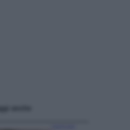
ggi anche
Case Di Lusso