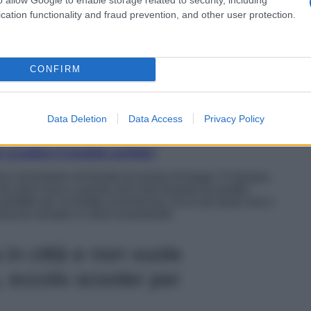
da temere, noi abbiamo la moto che fa per voi! Resistere
cation functionality and fraud prevention, and other user protection.
 aspettando ancora che queste ci vengano a trovare, è
 ai limiti del possibile. Ma è proprio questa la ragione che
.
a meno di tristi inconvenienti come quelli che abbiamo
CONFIRM
deve preoccupare del troppo freddo e magari anche di
eralmente impossibile un giro in moto. E poi il troppo
altare in sella al proprio mezzo e sfrecciare all’impazzata
i limiti indicati dalla legge ovviamente, così da sentire
Data Deletion
Data Access
Privacy Policy
il nostro corpo.
 scegliere il modello perfetto!
no veramente rischiando di essere di troppo. E dunque,
 che dare inizio a questa mini lista formata da quattro
perfette per un’estate avventurosa. Ecco qui quali sono i
zzesche sempre in sella ovviamente!
 in città e non vuole
, eccolo scooter per