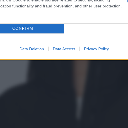
ovanile
cation functionality and fraud prevention, and other user protection.
portunità di stringere tra le vostre mani questo modello di
oloro che amano lo stile fresco e giovanile!
CONFIRM
pped e da un semplicissimo colore nero,
il capospalla in
a quotidianità ma soprattutto, da abbinare in moltissimi
ncanto simile?
Data Deletion
Data Access
Privacy Policy