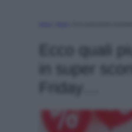
Home
»
Moda
»
Ecco quali piumini acquista
Ecco quali pi
in super scon
Friday…