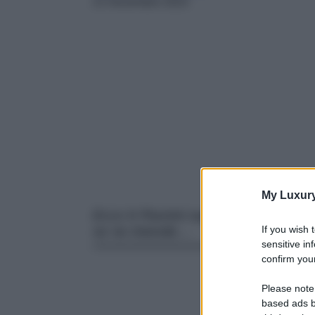
21 Novembre 2023
My Luxur
Ecco 6 Piumini super trendy da acqu
If you wish 
se ne intende…
sensitive in
confirm your
Please note
based ads b