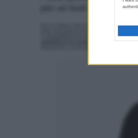
per un look fresco e gi
authenti
Per la modica cifra di 39.75 euro, avrete l’op
Only, una garanzia di successo pensata per c
Contraddistinto da una lunghezza quasi cro
questione è un evergreen
da indossare nell
modi diversi. Come potete dire di no ad un i