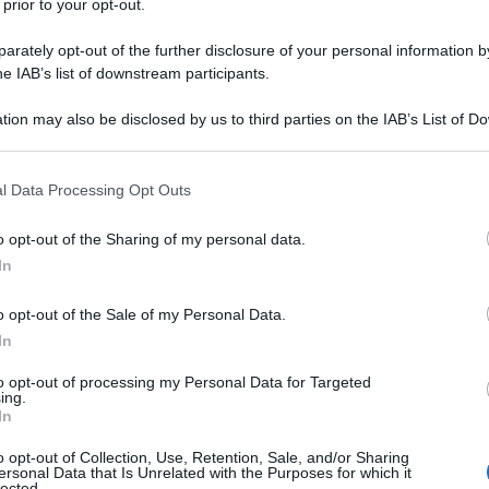
 prior to your opt-out.
rately opt-out of the further disclosure of your personal information by
he IAB’s list of downstream participants.
tion may also be disclosed by us to third parties on the IAB’s List of 
 that may further disclose it to other third parties.
 that this website/app uses one or more Google services and may gath
l Data Processing Opt Outs
including but not limited to your visit or usage behaviour. You may click 
 to Google and its third-party tags to use your data for below specifi
o opt-out of the Sharing of my personal data.
ogle consent section.
In
ti più attesi dell’anno,
è quasi arrivato
ed è giunto
o opt-out of the Sale of my Personal Data.
on tutti i prodotti da acquistare in super sconto. Venerdì
 tutti) metteranno in promozione numerosi
articoli a
In
 casa dei veri e propri affari! Ci sono marchi che
ra agli sconti e chi invece si è portato avanti, lanciando i
to opt-out of processing my Personal Data for Targeted
ing.
d.
In
 con il Black Friday
o opt-out of Collection, Use, Retention, Sale, and/or Sharing
ersonal Data that Is Unrelated with the Purposes for which it
 side pockets, Only; per un look fresco e giovanile
lected.