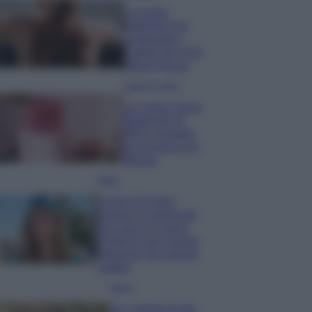
La guida
definitiva per
proteggere i
capelli dal cloro
della Piscina
Case Di Lusso
La nuova cassa
Bluetooth di
IKEA: portatile
economica e di
design
Moda
Chiara Ferragni
sfoggia il coordinato
due pezzi di super
tendenza per questa
stagione: da copiare
subito!
Viaggi
Qui i borghi d’arte