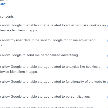
 Benetton; perfetto per aggiungere un tocco di colore al
Out
 Petite; caldo e super pesante
tremamente sportivo
consents
ns; un vero e proprio affare da non lasciarsi sfuggire
per coloro che di moda se ne intendono davvero
o allow Google to enable storage related to advertising like cookies on
evice identifiers in apps.
conto da acquistare con il
o allow my user data to be sent to Google for online advertising
s.
to allow Google to send me personalized advertising.
una lista dei prodotti da accaparrarsi quanto prima! Nella
o allow Google to enable storage related to analytics like cookies on
ed accessori in voga ora ed essenziali per affrontare le
evice identifiers in apps.
io i piumini. Ebbene sì, il nostro consiglio è quello di
rtarvi a casa
un caldo puffer
, da sfruttare non solo
o allow Google to enable storage related to functionality of the website
iete curiose di scoprirne di più? Beh allora non vi resta
umini must have che faranno breccia nel vostro cuore in un
o allow Google to enable storage related to personalization.
h zip and side pockets, Only;
o allow Google to enable storage related to security, including