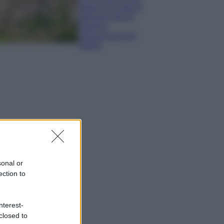
italiani che stanno
attirando tutti gli
esperti e
appassionati del
settore
sonal or
ection to
nterest-
closed to