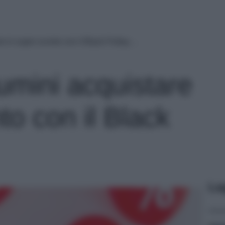
re in super sconto con il Black Friday…
umini acquistare
to con il Black
Le