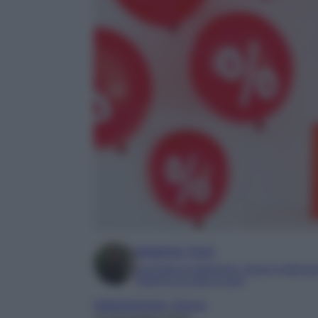
Beatrice Tursi
Laureata in traduzione, lingue e letterat
Esperta di moda e lusso
Abbigliamento
, 
Donna