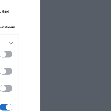
 third
Downstream
er and store
to grant or
ed purposes