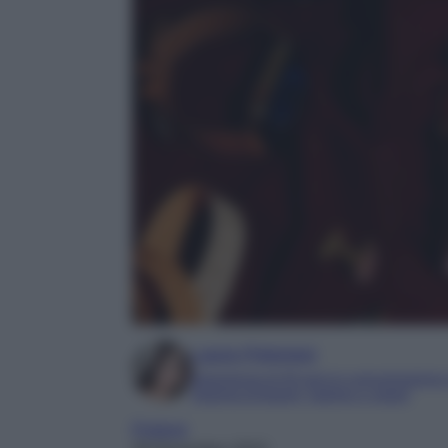
Laura Pistonesi
Esperienza di 20 anni in comunicazione
Esperta di beauty, fashion e viaggi
Profumi