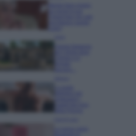
Wanda Nara mostra
sui social la sua
Chanel bag che vale
una fortuna: quanto
costa?
Viaggi
Il borgo fantasma
del Cilento dove
il tempo si è
fermato
davvero…
Bellezza
La guida
definitiva per
proteggere i
capelli dal cloro
della Piscina
Case Di Lusso
La nuova cassa
Bluetooth di