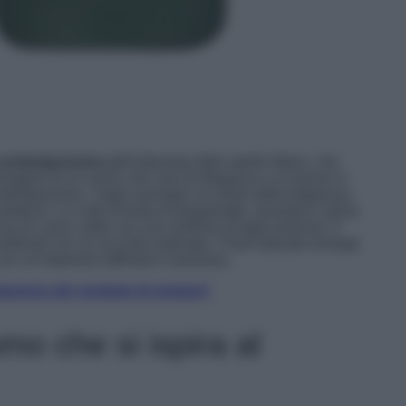
contemporaneo
,
dell’
edonista dallo spir
i
to libero
,
che
mmagine di
un uomo che vive di eleganza
e
si muove in
ontemporane
a. I
legni aromatici al centro della fragranza
moderno. Le note di testa di bergamotto, lavanda e salvia
o di cuoio caldo con una sinfonia di legni preziosi. Il
ombinati con un accordo pralinato, l’Oud naturale emerge
 con un’impronta raffinata e luminosa.
agranze più vendute di sempre!
fumo che si ispira al