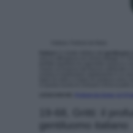
Haltane, Parfums de Marly
Haltane
è il ritratto olfattivo
del
gentiluomo 
ama la raffinatezza nei minimi dettagli
.
È l’i
perfetto equilibrio tra
signorilità
classica e c
creano un’essenza dal fascino sofisticato e 
sclarea si trasformano rapidamente in un sens
legno di cedro e il legno di sambuco sono c
in questa nuvola di contrasti e firma la pelle
LEGGI ANCHE:
Profumi da Uomo: le 5 Fr
19-68, Gritti: il pro
gentiluomo italiano