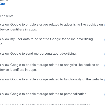
Out
za per il gentiluomo contemporaneo
 gentiluomo italiano
consents
’evoluzione di una fragranza iconica
igorosamente per uomini eleganti
o allow Google to enable storage related to advertising like cookies on
ian: il profumo al di fuori di ogni canone che sottolinea
evice identifiers in apps.
tevole del fascino di un gentleman che suscita emozione
o allow my user data to be sent to Google for online advertising
s.
 Marly: la fragranza per
to allow Google to send me personalized advertising.
emporaneo
o allow Google to enable storage related to analytics like cookies on
evice identifiers in apps.
o allow Google to enable storage related to functionality of the website
o allow Google to enable storage related to personalization.
o allow Google to enable storage related to security, including