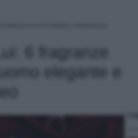
anze ideali per un uomo elegante e contemporaneo
ui: 6 fragranze
n uomo elegante e
neo
Le