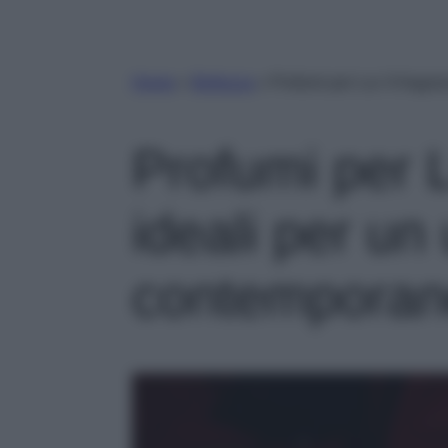
Home
»
Bellezza
»
Profumi per Lui: 6 fragr
Profumi per L
ideali per u
contempora