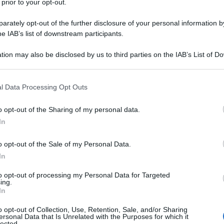
 prior to your opt-out.
rately opt-out of the further disclosure of your personal information by
he IAB’s list of downstream participants.
tion may also be disclosed by us to third parties on the IAB’s List of 
 that may further disclose it to other third parties.
 that this website/app uses one or more Google services and may gath
l Data Processing Opt Outs
including but not limited to your visit or usage behaviour. You may click 
 to Google and its third-party tags to use your data for below specifi
o opt-out of the Sharing of my personal data.
ogle consent section.
In
o opt-out of the Sale of my Personal Data.
za
e’ davvero indescrivibile. Il
profumo
in un uomo
In
 imprinting. E’ molto più facile ricordare la
fragranza di
ginate un
uomo elegante
che incontrate davanti a voi
to opt-out of processing my Personal Data for Targeted
abito sartoriale, il suo stile e il suo profumo. Ci sono
note
ing.
 sono da sempre, ma che sono interpretate in chiave
In
nte e mai fuori luogo. Tra note di lavanda e violetta, due
 di patchouli si innestano fougère che osano, può che
o opt-out of Collection, Use, Retention, Sale, and/or Sharing
iano un sentore pungente. Siamo andati alla ricerca di
ersonal Data that Is Unrelated with the Purposes for which it
tiluomo
, ma
contemporaneo
, scopriamoli insieme…
lected.