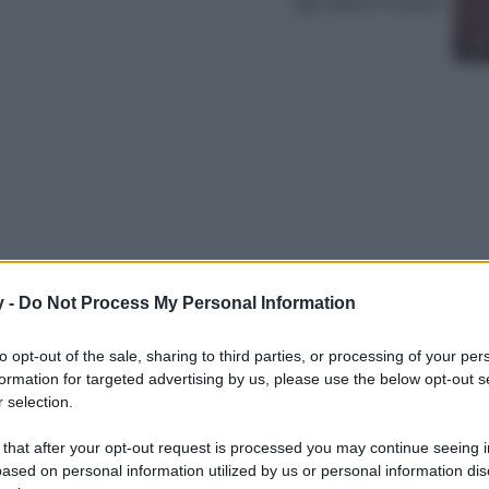
Lettura: 5 minuti
y -
Do Not Process My Personal Information
curamente il profumo, la scia che lascia
to opt-out of the sale, sharing to third parties, or processing of your per
ganza e lo stile. Scopriamo insieme i profumi
formation for targeted advertising by us, please use the below opt-out s
aneo…
 selection.
 that after your opt-out request is processed you may continue seeing i
ased on personal information utilized by us or personal information dis