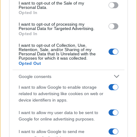
services and may gather and store information including but
I want to opt-out of the Sale of my
Personal Data.
not limited to your visit or usage behaviour. You may click to
Opted In
grant or deny consent to Google and its third-party tags to
use your data for below specified purposes in below Google
Leggi anche
I want to opt-out of processing my
consent section.
Personal Data for Targeted Advertising.
Opted In
I want to opt-out of Collection, Use,
Case Di Lusso
Retention, Sale, and/or Sharing of my
Personal Data that Is Unrelated with the
Organizzare i cosmetici in
Purposes for which it was collected.
bagno: idee intelligenti per un
Opted Out
ordine impeccabile e di stile
Google consents
I want to allow Google to enable storage
Accessori
related to advertising like cookies on web or
Wanda Nara mostra sui social
device identifiers in apps.
la sua Chanel bag che vale
una fortuna: quanto costa?
I want to allow my user data to be sent to
Google for online advertising purposes.
Viaggi
I want to allow Google to send me