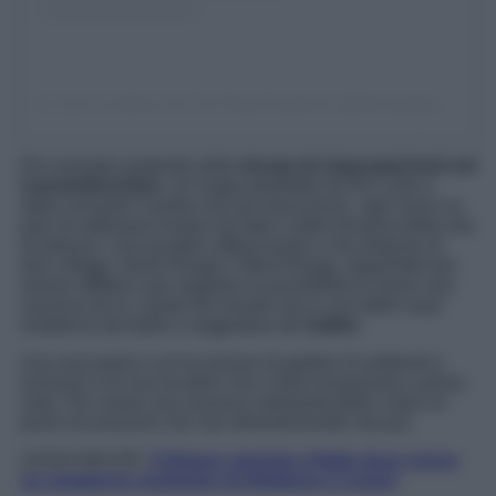
Un post condiviso da The Royal Gardener (@theroyalgardenerofficial)
Per esempio partendo dalla
tenuta di Llwynywermod nel
Carmarthenshire
. Un luogo prediletto da Re Carlo e
dalla consorte Camilla che qui trascorrono ogni anno un
paio di settimane lontani da tutto e dalla frenesia della vita
di palazzo. Una location affascinante e che dispone di
due cottage, North Range e West Range, disponibili per
essere affittati e per regalarvi la possibilità di vivere una
vacanza da re, isolati dal mondo ma in una delle royal
residence più belle e suggestive del
Galles
.
Una vera perla e un’occasione di godere di ambienti e
esclusivi e di una location che vi farà innamorare a prima
vista. Per vivere una vacanza indimenticabile a fare un
pieno di emozioni che non dimenticherete mai più.
LEGGI ANCHE:
5 Dimore storiche d’Italia dove vivere
un soggiorno esclusivo tra Bellezza e Lusso!