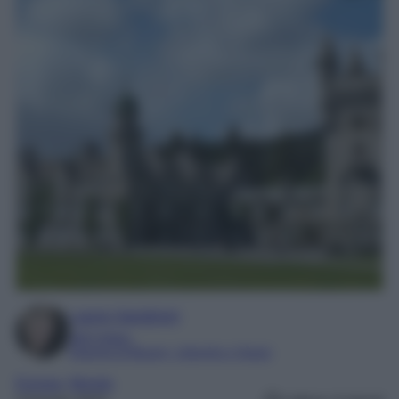
Laura Sandroni
SEO Editor
Esperta di Beauty, Lifestyle e Viaggi
Europa
, 
Mondo