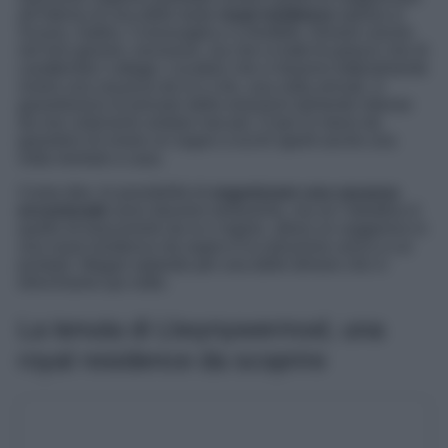
all’interno di una delle tante
royal residence
sparse in
Scozia, Galles, Cornovaglia e a Nortfolk. Dimore uniche
nel loro genere, esclusive, sia che si tratti di palazzi che di
caratteristici cottage. Location che vi faranno letteralmente
vivere una vacanza da re e che, una volta arrivati, vi
garantiranno di provare delle emozioni talmente intense
da non volervene andare mai più. O per lo meno da
garantirvi di vivere un sogno a occhi aperti anche una
volta rientrati a casa.
Come dire, le possibilità di
organizzare una vacanza
eccezionale
sono davvero tantissime, ma se l’obiettivo è
quello di trascorrerle da re e regine, allora un soggiorno in
una royal residence da sogno è la soluzione unica a cui
puntare. Magari optando per una delle dimore che vi
elenchiamo qui sotto.
La tenuta di Llwynywermod, una
royal residence da scoprire