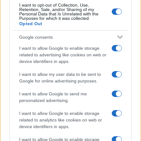
I want to opt-out of Collection, Use,
Moda
Retention, Sale, and/or Sharing of my
Personal Data that Is Unrelated with the
Diletta Leotta segue il trend
Purposes for which it was collected.
dell’estate con il bikini a
Opted Out
effetto lingerie FOTO
Google consents
I want to allow Google to enable storage
Case Di Lusso
related to advertising like cookies on web or
Organizzare i cosmetici in
device identifiers in apps.
bagno: idee intelligenti per un
ordine impeccabile e di stile
I want to allow my user data to be sent to
Google for online advertising purposes.
Accessori
I want to allow Google to send me
Wanda Nara mostra sui social
personalized advertising.
la sua Chanel bag che vale
una fortuna: quanto costa?
I want to allow Google to enable storage
related to analytics like cookies on web or
device identifiers in apps.
Viaggi
I want to allow Google to enable storage