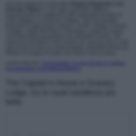
Uno dei luoghi più amati dalla
Regina Elisabetta e dal
principe Filippo
, e che oggi è possibile affittare,
organizzando un soggiorno nelle splendide location di
Colt Cottages, Connachat Cottage, Tigh Na Garaidh,
Rhebreck Lodge (il più costoso) , Karim Cottage, Knocks
Cottage, Garbh Allt Shiel e Sterinbeg. Luoghi da sogno,
circondati dalla tranquillità e da atmosfere uniche, che
sapranno incantarvi e farvi vivere una vacanza da re sotto
ogni punto di vista, tra arredi pregiati, atmosfere ferme nel
tempo e la magia di luoghi che hanno visto la storia.
LEGGI ANCHE:
Cornovaglia: 5 cose da fare e vedere
nel magnifico sud dell’Inghilterra
The Captain’s House e Granary
Lodge, tra le royal residence più
belle