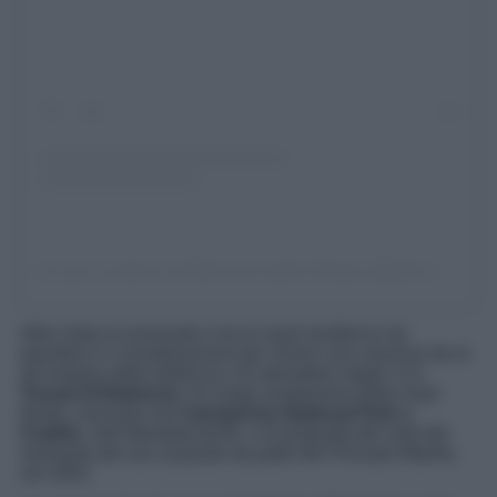
Un post condiviso da Balmoral Castle & Estate (@balmoral_castle)
Altra meta eccezionale e tra le royal residence da
prendere in considerazione per vivervi una vacanza da re
all’insegna della bellezza e di atmosfere regali, è la
Tenuta di Balmoral
. Un luogo amatissimo dalla royal
family, nascosto nel
Cairngorms National Park a
Crathie
, nell’Aberdeenshire, e di proprietà dei reali dal
momento del suo acquisto da parte del Principe Alberto,
nel 1852.