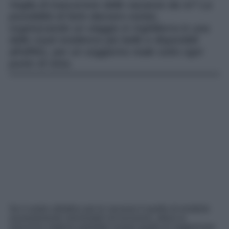
Voglia di trascorrere delle vacanze da re? La
possibilità di farlo davvero esiste,
organizzando un viaggio in Inghilterra in una
delle royal residence più belle e disponibili
all’affitto, per un soggiorno reale sotto ogni
punto di vista.
Se il vostro obiettivo per le vacanze è quello di renderle
assolutamente memorabili ed esclusive, allora la
soluzione migliore potrebbe essere quella di soggiornare