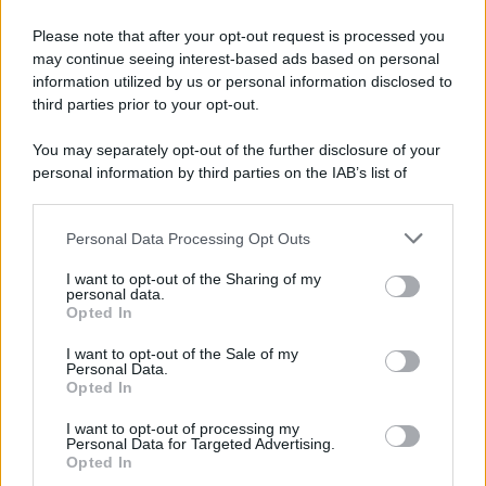
intimità, circondati da
ambienti che vi faranno sognare
a
ogni istante e che vi garantiranno di provare emozioni
Please note that after your opt-out request is processed you
indimenticabili. Il tutto immersi in ambienti regali e in
may continue seeing interest-based ads based on personal
panorami mozzafiato.
information utilized by us or personal information disclosed to
third parties prior to your opt-out.
You may separately opt-out of the further disclosure of your
personal information by third parties on the IAB’s list of
downstream participants.
Personal Data Processing Opt Outs
This information may also be disclosed by us to third parties
on the IAB’s List of Downstream Participants that may further
I want to opt-out of the Sharing of my
disclose it to other third parties.
personal data.
Opted In
Please note that this website/app uses one or more Google
services and may gather and store information including but
I want to opt-out of the Sale of my
Personal Data.
not limited to your visit or usage behaviour. You may click to
Opted In
grant or deny consent to Google and its third-party tags to
use your data for below specified purposes in below Google
Leggi anche
I want to opt-out of processing my
consent section.
Personal Data for Targeted Advertising.
Opted In