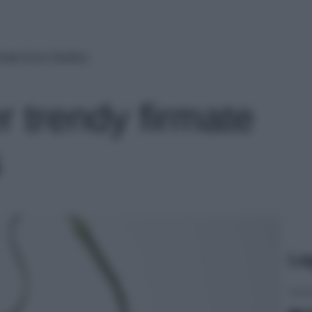
rmate Acne Studios
r trendy firmate
s
Le