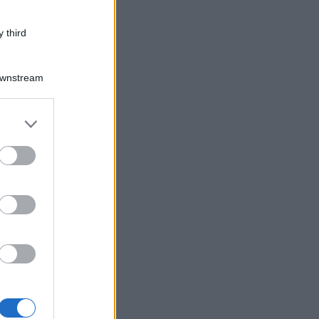
 third
Downstream
er and store
to grant or
ed purposes