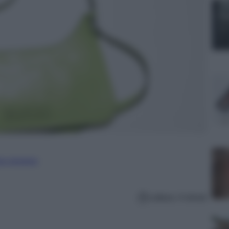
ure straniere
Lettura: 4 minuti