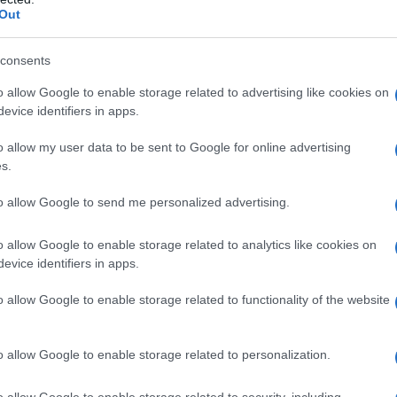
er la vita di tutti i giorni
Out
tte super accattivante
consents
l firmate Acne Studios
o allow Google to enable storage related to advertising like cookies on
evice identifiers in apps.
o allow my user data to be sent to Google for online advertising
tà e per i design tanto semplici quanto originali,
queste
ostro look
, facendovi apparire glamour e raffinate in
s.
amente al nocciolo della questione allora e vediamo
asciarsi sfuggire per nessuna ragione al mondo!
to allow Google to send me personalized advertising.
o allow Google to enable storage related to analytics like cookies on
, una tonalità davvero cool
evice identifiers in apps.
o allow Google to enable storage related to functionality of the website
ido:
il modello Platt mini shoulder è una dichiarazione
assimi livelli il vostro aspetto. L’effetto vintage dato
clusività, mentre la tracolla regolabile si adatterà ad ogni
o allow Google to enable storage related to personalization.
ok casual in un mood prettamente primaverile o con una
rete…
o allow Google to enable storage related to security, including