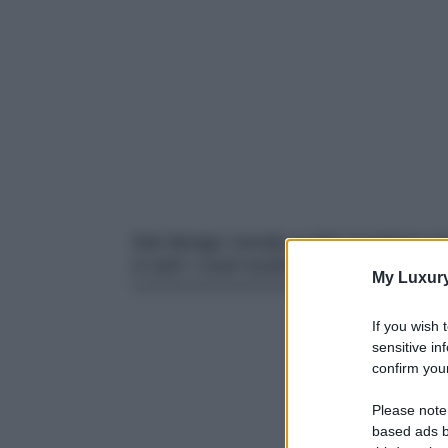
Dal design trendy e dal carattere s
a tutti i costi essere vostre! A segu
My Luxur
If you wish 
sensitive in
confirm your
Please note
based ads b