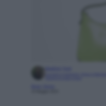
Beatrice Tursi
Laureata in traduzione, lingue e letterat
Esperta di moda e lusso
Borse
, 
Donna
15 Maggio 2023