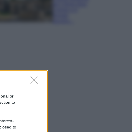
del Cilento dove
il tempo si è
fermato
davvero…
sonal or
ection to
nterest-
closed to