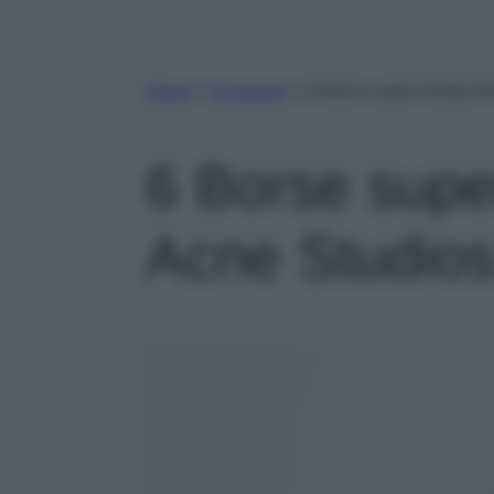
Home
»
Accessori
»
6 Borse super trendy fi
6 Borse supe
Acne Studio