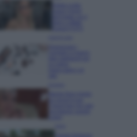
Diletta Leotta
segue il trend
dell’estate con il
bikini a effetto
lingerie FOTO
Case Di Lusso
Organizzare i
cosmetici in bagno:
idee intelligenti per
un ordine
impeccabile e di
stile
Accessori
Wanda Nara mostra
sui social la sua
Chanel bag che vale
una fortuna: quanto
costa?
Viaggi
Il borgo fantasma