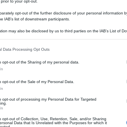
 prior to your opt-out.
rately opt-out of the further disclosure of your personal information by
he IAB’s list of downstream participants.
tion may also be disclosed by us to third parties on the IAB’s List of 
 that may further disclose it to other third parties.
 that this website/app uses one or more Google services and may gath
l Data Processing Opt Outs
including but not limited to your visit or usage behaviour. You may click 
 to Google and its third-party tags to use your data for below specifi
di nessun tipo: i suoi prodotti devono a tutti i costi
o opt-out of the Sharing of my personal data.
ogle consent section.
ne Studios, uno dei marchi più gettonati del momento. A
In
fica che colpisce l’attenzione perché ogni singola
lla ricercatezza! Tra tutte però, spicca una sezione in
 testa: le borse. Se siete delle vere fashion addicted
o opt-out of the Sale of my Personal Data.
orse in questione sono talmente strepitose
che è
In
to opt-out of processing my Personal Data for Targeted
ing.
dios
In
lità davvero cool
onne con un forte senso del buon gusto
o opt-out of Collection, Use, Retention, Sale, and/or Sharing
 semplicità abbinato ad una dose di ricercatezza
ersonal Data that Is Unrelated with the Purposes for which it
 carattere grintoso e determinato
lected.