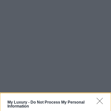
My Luxury -
Do Not Process My Personal
Information