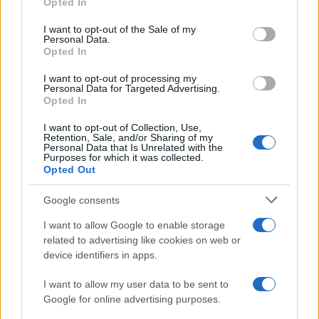
Opted In
Please note that this website/app uses one or more Google
services and may gather and store information including but
I want to opt-out of the Sale of my
Personal Data.
not limited to your visit or usage behaviour. You may click to
Opted In
grant or deny consent to Google and its third-party tags to
use your data for below specified purposes in below Google
Leggi anche
I want to opt-out of processing my
consent section.
Personal Data for Targeted Advertising.
Opted In
I want to opt-out of Collection, Use,
Case Di Lusso
Retention, Sale, and/or Sharing of my
Personal Data that Is Unrelated with the
La nuova cassa Bluetooth
Purposes for which it was collected.
di IKEA: portatile
Opted Out
economica e di design
Google consents
Moda
I want to allow Google to enable storage
related to advertising like cookies on web or
Chiara Ferragni sfoggia il
device identifiers in apps.
coordinato due pezzi di super
tendenza per questa stagione: da
copiare subito!
I want to allow my user data to be sent to
Google for online advertising purposes.