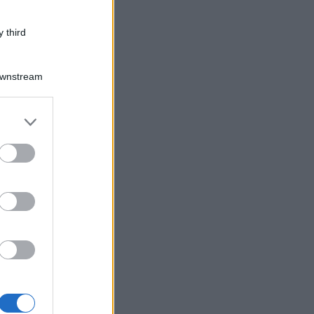
 third
Downstream
er and store
to grant or
ed purposes