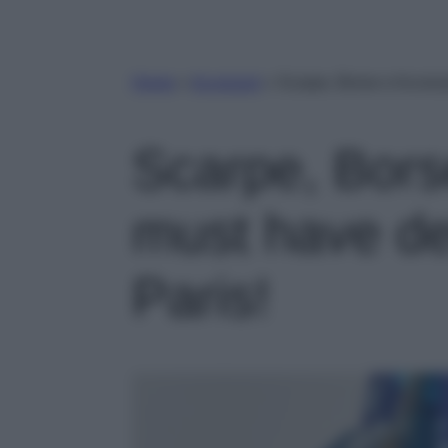
Home
»
Accessori
»
Scarpe, Borse e Accesso
Scarpe, Bors
must have de
Paris!