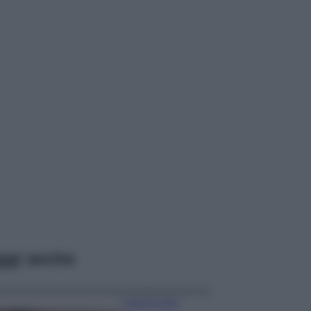
ggi anche
Case Di Lusso