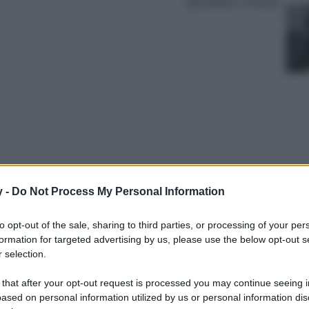
Lettura: 4 minuti
y -
Do Not Process My Personal Information
nza tempo di Sandro Paris, uno dei brand più
to opt-out of the sale, sharing to third parties, or processing of your per
e, borse e accessori da acquistare a tutti i
formation for targeted advertising by us, please use the below opt-out s
 selection.
 that after your opt-out request is processed you may continue seeing i
ased on personal information utilized by us or personal information dis