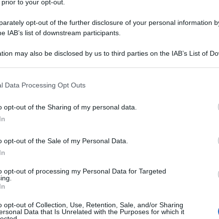
 prior to your opt-out.
rately opt-out of the further disclosure of your personal information by
he IAB’s list of downstream participants.
tion may also be disclosed by us to third parties on the IAB’s List of 
 that may further disclose it to other third parties.
 that this website/app uses one or more Google services and may gath
l Data Processing Opt Outs
including but not limited to your visit or usage behaviour. You may click 
 to Google and its third-party tags to use your data for below specifi
o opt-out of the Sharing of my personal data.
ogle consent section.
In
o opt-out of the Sale of my Personal Data.
Paris è uno dei marchi più cool dell’ultimo periodo
!
In
dose di buon gusto che porta alla vostra cabina armadio ma
ll’ennesima potenza qualsiasi mise, aggiungendo una
to opt-out of processing my Personal Data for Targeted
o. Infatti, il prêt-à-porter di lusso che questo marchio
ing.
tter d’occhio nel mondo di alta moda, facendovi assaporare
In
tiene alla città di Parigi.
o opt-out of Collection, Use, Retention, Sale, and/or Sharing
ersonal Data that Is Unrelated with the Purposes for which it
 da acquistare prima di subito
lected.