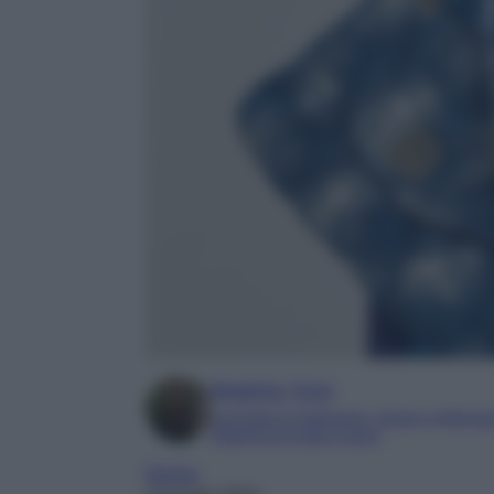
Beatrice Tursi
Laureata in traduzione, lingue e letterat
Esperta di moda e lusso
Donna