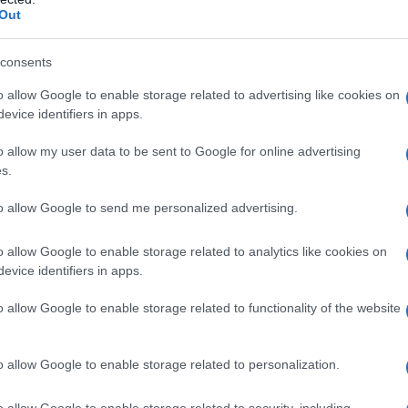
lli, un accessorio all’ultimo grido
Out
 twist al proprio aspetto
l per la primavera
ta per donne che amano lo stile glamour
consents
ssa, un must have indicato per la mezza stagione
nim che passione
o allow Google to enable storage related to advertising like cookies on
evice identifiers in apps.
firmati Sandro Paris da
o allow my user data to be sent to Google for online advertising
s.
subito
to allow Google to send me personalized advertising.
o allow Google to enable storage related to analytics like cookies on
archio tanto interessante è la sua capacità di durare nel
to di un’eleganza fuori le righe o perché ogni singolo
evice identifiers in apps.
ma
i vari articoli
lanciati da questo iconico brand hanno il
ella vostra vita perché
non passeranno mai di moda!
o allow Google to enable storage related to functionality of the website
samente sorprendente, oggi andremo a focalizzare la
ica: quella degli accessori. Fate spazio nel vostro
tri prodotti sono pronti ad essere inglobati nella vostra
o allow Google to enable storage related to personalization.
perché il meglio deve ancora venire. A seguire, 6 pezzi
o allow Google to enable storage related to security, including