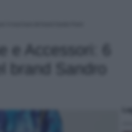
ri: 6 must have del brand Sandro Paris!
e e Accessori: 6
l brand Sandro
Le