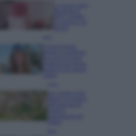
La nuova cassa
Bluetooth di
IKEA: portatile
economica e di
design
Moda
Chiara Ferragni
sfoggia il coordinato
due pezzi di super
tendenza per questa
stagione: da copiare
subito!
Viaggi
Qui i borghi d’arte
italiani che stanno
attirando tutti gli
esperti e
appassionati del
settore
Moda